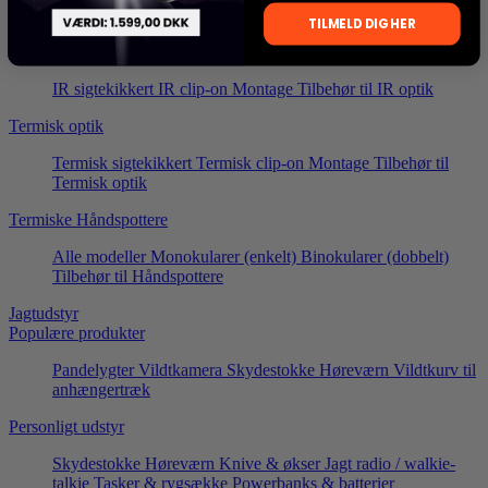
Afstandsmåler
TILMELD DIG HER
IR Infrarød optik
IR sigtekikkert
IR clip-on
Montage
Tilbehør til IR optik
Termisk optik
Termisk sigtekikkert
Termisk clip-on
Montage
Tilbehør til
Termisk optik
Termiske Håndspottere
Alle modeller
Monokularer (enkelt)
Binokularer (dobbelt)
Tilbehør til Håndspottere
Jagtudstyr
Populære produkter
Pandelygter
Vildtkamera
Skydestokke
Høreværn
Vildtkurv til
anhængertræk
Personligt udstyr
Skydestokke
Høreværn
Knive & økser
Jagt radio / walkie-
talkie
Tasker & rygsække
Powerbanks & batterier