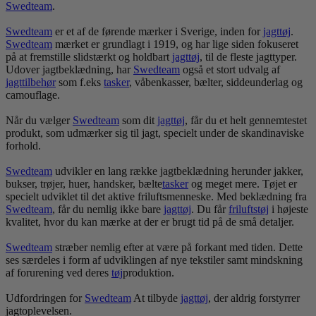
Swedteam
.
Swedteam
er et af de førende mærker i Sverige, inden for
jagt
tøj
.
Swedteam
mærket er grundlagt i 1919, og har lige siden fokuseret
på at fremstille slidstærkt og holdbart
jagt
tøj
, til de fleste jagttyper.
Udover jagtbeklædning, har
Swedteam
også et stort udvalg af
jagttilbehør
som f.eks
tasker
, våbenkasser, bælter, siddeunderlag og
camouflage.
Når du vælger
Swedteam
som dit
jagt
tøj
, får du et helt gennemtestet
produkt, som udmærker sig til jagt, specielt under de skandinaviske
forhold.
Swedteam
udvikler en lang række jagtbeklædning herunder jakker,
bukser, trøjer, huer, handsker, bælte
tasker
og meget mere. Tøjet er
specielt udviklet til det aktive friluftsmenneske. Med beklædning fra
Swedteam
, får du nemlig ikke bare
jagt
tøj
. Du får
frilufts
tøj
i højeste
kvalitet, hvor du kan mærke at der er brugt tid på de små detaljer.
Swedteam
stræber nemlig efter at være på forkant med tiden. Dette
ses særdeles i form af udviklingen af nye tekstiler samt mindskning
af forurening ved deres
tøj
produktion.
Udfordringen for
Swedteam
At tilbyde
jagt
tøj
, der aldrig forstyrrer
jagtoplevelsen.