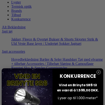
Lygter
Termisk optik
Brands
Tilbud
Konkurrence
Alt Beklædning
Jagt tøj
Jakker, Fleece & Overtøj
Bukser & Shorts
Skjorter
Strik &
Uld
Veste
Base layer / Undertøj
Sokker
Jagtsæt
Jagt accessories
Hovedbeklædning
Bælter & Seler
Handsker
Tøj med elvarme
+ tilbehør
Accessories / Tilbehør
Sløring & Camouflage
Regntøj
Sko & Støvler
Gummistøvler
KONKURRENCE
Jagtform
Vildsvinejagt
Bukkejagt
Selskabsjagt
Vind en Brinyte SR8 til
en værdi á 1.599,00 DKK.
Optik
Dagoptik
Lyser op til 1.000 meter*
Håndkikkerter
Riffeloptik / sigtekikkerter
Rødpunktssigter