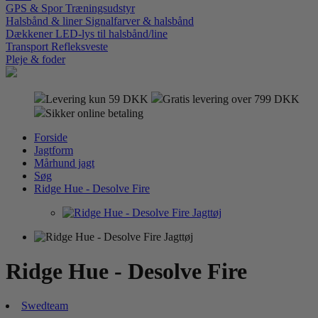
GPS & Spor
Træningsudstyr
Halsbånd & liner
Signalfarver & halsbånd
Dækkener
LED-lys til halsbånd/line
Transport
Refleksveste
Pleje & foder
Levering kun 59 DKK
Gratis levering over 799 DKK
Sikker online betaling
Forside
Jagtform
Mårhund jagt
Søg
Ridge Hue - Desolve Fire
Ridge Hue - Desolve Fire
Swedteam