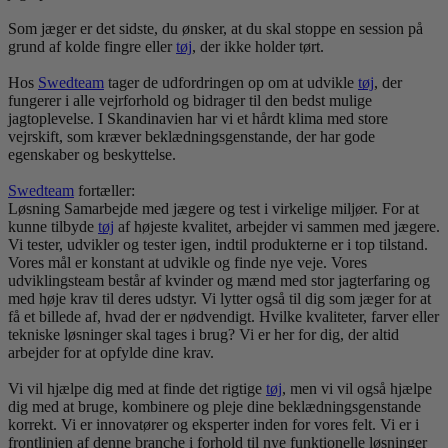
Som jæger er det sidste, du ønsker, at du skal stoppe en session på
grund af kolde fingre eller
tøj
, der ikke holder tørt.
Hos
Swedteam
tager de udfordringen op om at udvikle
tøj
, der
fungerer i alle vejrforhold og bidrager til den bedst mulige
jagtoplevelse. I Skandinavien har vi et hårdt klima med store
vejrskift, som kræver beklædningsgenstande, der har gode
egenskaber og beskyttelse.
Swedteam
fortæller:
Løsning Samarbejde med jægere og test i virkelige miljøer. For at
kunne tilbyde
tøj
af højeste kvalitet, arbejder vi sammen med jægere.
Vi tester, udvikler og tester igen, indtil produkterne er i top tilstand.
Vores mål er konstant at udvikle og finde nye veje. Vores
udviklingsteam består af kvinder og mænd med stor jagterfaring og
med høje krav til deres udstyr. Vi lytter også til dig som jæger for at
få et billede af, hvad der er nødvendigt. Hvilke kvaliteter, farver eller
tekniske løsninger skal tages i brug? Vi er her for dig, der altid
arbejder for at opfylde dine krav.
Vi vil hjælpe dig med at finde det rigtige
tøj
, men vi vil også hjælpe
dig med at bruge, kombinere og pleje dine beklædningsgenstande
korrekt. Vi er innovatører og eksperter inden for vores felt. Vi er i
frontlinjen af ​​denne branche i forhold til nye funktionelle løsninger