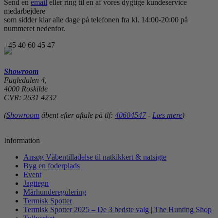
Send en
email
eller ring til en af vores dygtige kundeservice
medarbejdere
som sidder klar alle dage på telefonen fra kl. 14:00-20:00 på
nummeret nedenfor.
+45 40 60 45 47
Showroom
Fugledalen 4,
4000 Roskilde
CVR: 2631 4232
(
Showroom
åbent efter aftale på tlf:
40604547
-
Læs mere
)
Information
Ansøg Våbentilladelse til natkikkert & natsigte
Byg en foderplads
Event
Jagttegn
Mårhunderegulering
Termisk Spotter
Termisk Spotter 2025 – De 3 bedste valg | The Hunting Shop