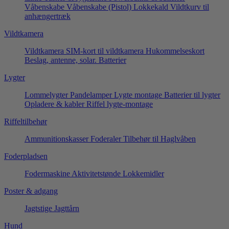
Våbenskabe
Våbenskabe (Pistol)
Lokkekald
Vildtkurv til
anhængertræk
Vildtkamera
Vildtkamera
SIM-kort til vildtkamera
Hukommelseskort
Beslag, antenne, solar.
Batterier
Lygter
Lommelygter
Pandelamper
Lygte montage
Batterier til lygter
Opladere & kabler
Riffel lygte-montage
Riffeltilbehør
Ammunitionskasser
Foderaler
Tilbehør til Haglvåben
Foderpladsen
Fodermaskine
Aktivitetstønde
Lokkemidler
Poster & adgang
Jagtstige
Jagttårn
Hund