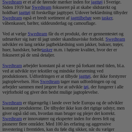
Swedteam
er et af de førende mærker inden for
jagt
tøj
i Sverige.
Siden 1919 har
Swedteam
fokuseret på at skabe slidstærkt og
holdbart
jagt
tøj
til forskellige jagttyper. Udover beklædning tilbyder
Swedteam
også et bredt sortiment af
jagttilbehør
som
tasker
,
våbenkasser, bælter, siddeunderlag og camouflage.
Ved at vælge
Swedteam
får du et produkt, der er gennemtestet og
udmærker sig især til jagt under skandinaviske forhold.
Swedteam
udvikler en lang række jagtbeklædning som jakker, bukser, trøjer,
huer, handsker, bælte
tasker
m.m. i højeste kvalitet, hvor der er
fokuseret på de små detaljer.
Swedteam
arbejder konstant på at være på forkant med tiden, bl.a.
ved at udvikle nye tekstiler og mindske forurening ved
produktionen. Udfordringen er at tilbyde
jagt
tøj
, der ikke forstyrrer
jagtoplevelsen. Hos
Swedteam
tager man udfordringen op og
arbejder sammen med jægere for at udvikle
tøj
, der fungerer i alle
vejrforhold og giver den bedst mulige jagtoplevelse.
Swedteam
er tilgængelig i lande over hele Europa og de udvikler
konstant produkterne. De tilbyder ikke kun det rigtige udstyr, men
giver også råd om, hvordan man bruger og plejer det korrekt.
Swedteam
er innovatører og eksperter inden for deres felt og
pionerer flere områder. Med 100 års erfaring og aggressive
investering i fremtiden, kan du føle dig sikker, når du vælger