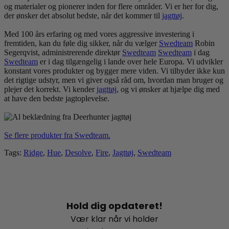
og materialer og pionerer inden for flere områder. Vi er her for dig,
der ønsker det absolut bedste, når det kommer til
jagt
tøj
.
Med 100 års erfaring og med vores aggressive investering i
fremtiden, kan du føle dig sikker, når du vælger
Swedteam
Robin
Segerqvist, administrerende direktør
Swedteam
Swedteam
i dag
Swedteam
er i dag tilgængelig i lande over hele Europa. Vi udvikler
konstant vores produkter og bygger mere viden. Vi tilbyder ikke kun
det rigtige udstyr, men vi giver også råd om, hvordan man bruger og
plejer det korrekt. Vi kender
jagt
tøj
, og vi ønsker at hjælpe dig med
at have den bedste jagtoplevelse.
Se flere produkter fra Swedteam.
Tags:
Ridge
,
Hue
,
Desolve
,
Fire
,
Jagttøj
,
Swedteam
Hold dig opdateret!
Vær klar når vi holder