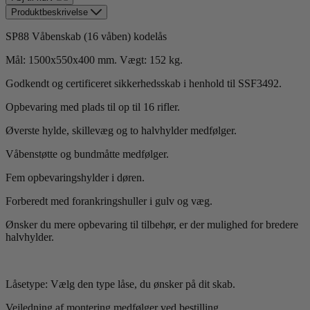
Produktbeskrivelse
SP88 Våbenskab (16 våben) kodelås
Mål: 1500x550x400 mm. Vægt: 152 kg.
Godkendt og certificeret sikkerhedsskab i henhold til SSF3492.
Opbevaring med plads til op til 16 rifler.
Øverste hylde, skillevæg og to halvhylder medfølger.
Våbenstøtte og bundmåtte medfølger.
Fem opbevaringshylder i døren.
Forberedt med forankringshuller i gulv og væg.
Ønsker du mere opbevaring til tilbehør, er der mulighed for bredere
halvhylder.
Låsetype: Vælg den type låse, du ønsker på dit skab.
Vejledning af montering medfølger ved bestilling