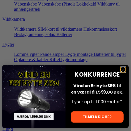
Våbenskabe
Våbenskabe (Pistol)
Lokkekald
Vildtkurv til
anhængertræk
Vildtkamera
Vildtkamera
SIM-kort til vildtkamera
Hukommelseskort
Beslag, antenne, solar.
Batterier
Lygter
Lommelygter
Pandelamper
Lygte montage
Batterier til lygter
Opladere & kabler
Riffel lygte-montage
Riffeltilbehør
KONKURRENCE
Ammunitionskasser
Foderaler
Tilbehør til Haglvåben
Vind en Brinyte SR8 til
Foderpladsen
en værdi á 1.599,00 DKK.
Fodermaskine
Aktivitetstønde
Lokkemidler
Lyser op til 1.000 meter*
Poster & adgang
TILMELD DIG HER
Jagtstige
Jagttårn
Hund