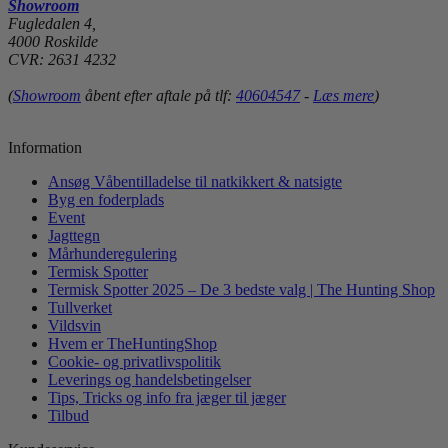
Showroom
Fugledalen 4,
4000 Roskilde
CVR: 2631 4232
(
Showroom
åbent efter aftale på tlf:
40604547
-
Læs mere
)
Information
Ansøg Våbentilladelse til natkikkert & natsigte
Byg en foderplads
Event
Jagttegn
Mårhunderegulering
Termisk Spotter
Termisk Spotter 2025 – De 3 bedste valg | The Hunting Shop
Tullverket
Vildsvin
Hvem er TheHuntingShop
Cookie- og privatlivspolitik
Leverings og handelsbetingelser
Tips, Tricks og info fra jæger til jæger
Tilbud