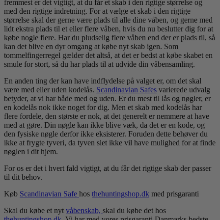
fremmest er det vigtigt, at du får et skab i den rigtige størrelse og
med den rigtige indretning. For at vælge et skab i den rigtige
størrelse skal der gerne være plads til alle dine våben, og gerne med
lidt ekstra plads til et eller flere våben, hvis du nu beslutter dig for at
købe nogle flere. Har du pludselig flere våben end der er plads til, så
kan det blive en dyr omgang at købe nyt skab igen. Som
tommelfingerregel gælder det altså, at det er bedst at købe skabet en
smule for stort, så du har plads til at udvide din våbensamling.
En anden ting der kan have indflydelse på valget er, om det skal
være med eller uden kodelås.
Scandinavian Safes
varierede udvalg
betyder, at vi har både med og uden. Er du mest til lås og nøgler, er
en kodelås nok ikke noget for dig. Men et skab med kodelås har
flere fordele, den største er nok, at det generelt er nemmere at have
med at gøre. Din nøgle kan ikke blive væk, da det er en kode, og
den fysiske nøgle derfor ikke eksisterer. Foruden dette behøver du
ikke at frygte tyveri, da tyven slet ikke vil have mulighed for at finde
nøglen i dit hjem.
For os er det i hvert fald vigtigt, at du får det rigtige skab der passer
til dit behov.
Køb
Scandinavian Safe
hos
thehuntingshop.dk
med prisgaranti
Skal du købe et nyt
våbenskab,
skal du købe det hos
thehuntingshop.dk
. Vi har med vores prisgaranti Danmarks bedste