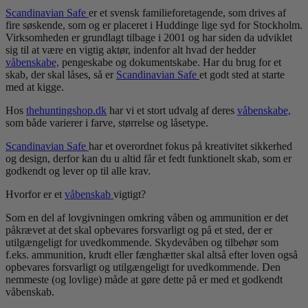
Scandinavian Safe
er et svensk familieforetagende, som drives af
fire søskende, som og er placeret i Huddinge lige syd for Stockholm.
Virksomheden er grundlagt tilbage i 2001 og har siden da udviklet
sig til at være en vigtig aktør, indenfor alt hvad der hedder
våbenskabe,
pengeskabe og dokumentskabe. Har du brug for et
skab, der skal låses, så er
Scandinavian Safe
et godt sted at starte
med at kigge.
Hos
thehuntingshop.dk
har vi et stort udvalg af deres
våbenskabe,
som både varierer i farve, størrelse og låsetype.
Scandinavian Safe
har et overordnet fokus på kreativitet sikkerhed
og design, derfor kan du u altid får et fedt funktionelt skab, som er
godkendt og lever op til alle krav.
Hvorfor er et
våbenskab
vigtigt?
Som en del af lovgivningen omkring våben og ammunition er det
påkrævet at det skal opbevares forsvarligt og på et sted, der er
utilgængeligt for uvedkommende. Skydevåben og tilbehør som
f.eks. ammunition, krudt eller fænghætter skal altså efter loven også
opbevares forsvarligt og utilgængeligt for uvedkommende. Den
nemmeste (og lovlige) måde at gøre dette på er med et godkendt
våbenskab.