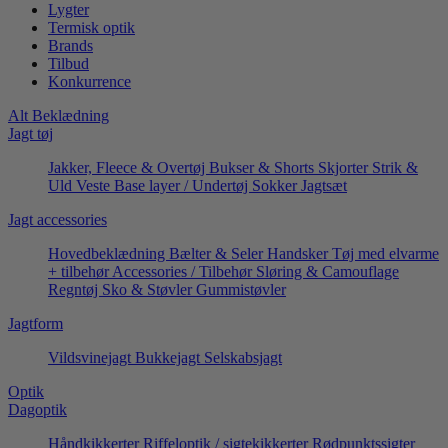
Lygter
Termisk optik
Brands
Tilbud
Konkurrence
Alt Beklædning
Jagt tøj
Jakker, Fleece & Overtøj
Bukser & Shorts
Skjorter
Strik &
Uld
Veste
Base layer / Undertøj
Sokker
Jagtsæt
Jagt accessories
Hovedbeklædning
Bælter & Seler
Handsker
Tøj med elvarme
+ tilbehør
Accessories / Tilbehør
Sløring & Camouflage
Regntøj
Sko & Støvler
Gummistøvler
Jagtform
Vildsvinejagt
Bukkejagt
Selskabsjagt
Optik
Dagoptik
Håndkikkerter
Riffeloptik / sigtekikkerter
Rødpunktssigter