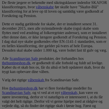
De fleste jægere er bekendte med sikringsklasser indenfor SKAFOR
klassificeringen, hvor
våbenskabe
før skulle have ”Skafor-Blå”
klassificering for at leve op til loven og samtidig være godkendt af
Forsikring og Pension.
Dette er stadig gældende for skabe, der er installeret senest 31.
december 2015, men alle nyinstallerede skabe (også skabe som
flyttes med ved ændring af folkeregrister asdresse), som er installeret
efter denne dato, er ikke længere godkendt af Forsikring og Pension.
I dag skal nye skabe godkendes efter EN-1141-1 standarden, som er
en fælles klassificering, der gælder på tværs af hele Europa.
Desuden skal skabe under 1.000 kg, være boltet fast til gulv og væg.
Alle
Scandinavian Safe
produkter, der forhandles hos
thehuntingshop.dk
, er godkendt til alle forhold og fuldt ud lovlige.
Køber du et skab hos os, får du altså et helt opdateret skab, hvor du
trygt kan opbevare dine våben.
Vælg det rigtige
våbenskab
fra Scandinavian Safe.
Hos
thehuntingshop.dk
har vi flere forskellige modeller fra
Scandinavian Safe
, og vi ved at et nyt
våbenskab,
kan være en
større investering, derfor er vi naturligvis er interesseret i, at du får
valgt det helt rigtige. Derfor vil vi gerne hjælpe med at rådgive og
vejlede dig, så du finder det rigtige skab i første hug. Først og