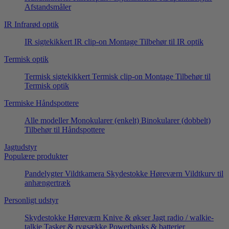
Afstandsmåler
IR Infrarød optik
IR sigtekikkert
IR clip-on
Montage
Tilbehør til IR optik
Termisk optik
Termisk sigtekikkert
Termisk clip-on
Montage
Tilbehør til
Termisk optik
Termiske Håndspottere
Alle modeller
Monokularer (enkelt)
Binokularer (dobbelt)
Tilbehør til Håndspottere
Jagtudstyr
Populære produkter
Pandelygter
Vildtkamera
Skydestokke
Høreværn
Vildtkurv til
anhængertræk
Personligt udstyr
Skydestokke
Høreværn
Knive & økser
Jagt radio / walkie-
talkie
Tasker & rygsække
Powerbanks & batterier