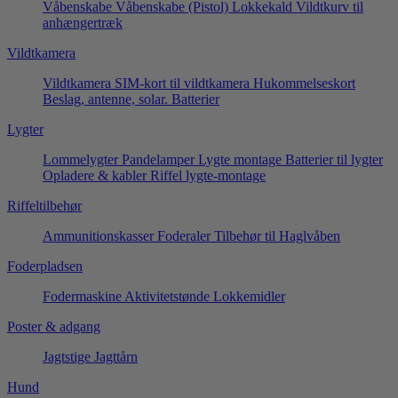
Våbenskabe
Våbenskabe (Pistol)
Lokkekald
Vildtkurv til
anhængertræk
Vildtkamera
Vildtkamera
SIM-kort til vildtkamera
Hukommelseskort
Beslag, antenne, solar.
Batterier
Lygter
Lommelygter
Pandelamper
Lygte montage
Batterier til lygter
Opladere & kabler
Riffel lygte-montage
Riffeltilbehør
Ammunitionskasser
Foderaler
Tilbehør til Haglvåben
Foderpladsen
Fodermaskine
Aktivitetstønde
Lokkemidler
Poster & adgang
Jagtstige
Jagttårn
Hund