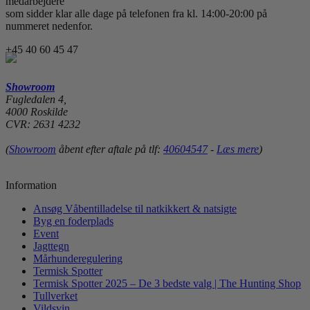
medarbejdere
som sidder klar alle dage på telefonen fra kl. 14:00-20:00 på
nummeret nedenfor.
+45 40 60 45 47
Showroom
Fugledalen 4,
4000 Roskilde
CVR: 2631 4232
(
Showroom
åbent efter aftale på tlf:
40604547
-
Læs mere
)
Information
Ansøg Våbentilladelse til natkikkert & natsigte
Byg en foderplads
Event
Jagttegn
Mårhunderegulering
Termisk Spotter
Termisk Spotter 2025 – De 3 bedste valg | The Hunting Shop
Tullverket
Vildsvin