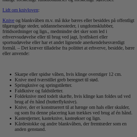
Lidt om knivloven
:
Knive
og blankvåben m.v. må ikke bæres eller besiddes på offentligt
tilgængelige steder, uddannelsessteder, i ungdomsklubber,
fritidsordninger og lign., medmindre det sker som led i
erhvervsudøvelse eller til brug ved jagt, lystfiskeri eller
sportsudøvelse eller har et andet lignende anerkendelsesværdigt
formål. – Det kræver tilladelse fra polititet at erhverve, besidde, bære
eller anvende:
Skarpe eller spidse våben, hvis klinge overstiger 12 cm.
Knive med tværstillet greb beregnet til stød.
Springknive og springstiletter.
Faldknive og faldstiletter.
Foldeknive med todelt skæfte, hvis klinge kan foldes ud ved
brug af én hånd (butterflyknive).
Knive, der er konstruerert til at hænge om hals eller skulder,
og som fra denne placering kan trækkes ved brug af én hånd.
Kastestjerner, kasteknive, kasteøkser og lign.
Kårdestokke og andre blankvåben, der fremtræder som en
anden genstand.