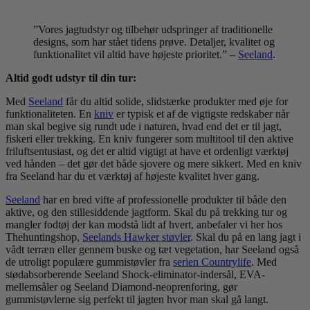
”Vores jagtudstyr og tilbehør udspringer af traditionelle
designs, som har stået tidens prøve. Detaljer, kvalitet og
funktionalitet vil altid have højeste prioritet.” –
Seeland
.
Altid godt udstyr til din tur:
Med
Seeland
får du altid solide, slidstærke produkter med øje for
funktionaliteten. En
kniv
er typisk et af de vigtigste redskaber når
man skal begive sig rundt ude i naturen, hvad end det er til jagt,
fiskeri eller trekking. En kniv fungerer som multitool til den aktive
friluftsentusiast, og det er altid vigtigt at have et ordenligt værktøj
ved hånden – det gør det både sjovere og mere sikkert. Med en kniv
fra Seeland har du et værktøj af højeste kvalitet hver gang.
Seeland
har en bred vifte af professionelle produkter til både den
aktive, og den stillesiddende jagtform. Skal du på trekking tur og
mangler fodtøj der kan modstå lidt af hvert, anbefaler vi her hos
Thehuntingshop,
Seelands Hawker støvler
. Skal du på en lang jagt i
vådt terræn eller gennem buske og tæt vegetation, har Seeland også
de utroligt populære gummistøvler fra
serien Countrylife
. Med
stødabsorberende Seeland Shock-eliminator-indersål, EVA-
mellemsåler og Seeland Diamond-neoprenforing, gør
gummistøvlerne sig perfekt til jagten hvor man skal gå langt.