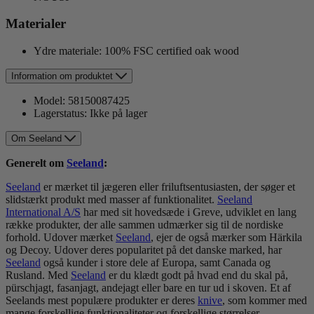
Materialer
Ydre materiale: 100% FSC certified oak wood
Information om produktet
Model:
58150087425
Lagerstatus:
Ikke på lager
Om Seeland
Generelt om
Seeland
:
Seeland
er mærket til jægeren eller friluftsentusiasten, der søger et
slidstærkt produkt med masser af funktionalitet.
Seeland
International A/S
har med sit hovedsæde i Greve, udviklet en lang
række produkter, der alle sammen udmærker sig til de nordiske
forhold. Udover mærket
Seeland
, ejer de også mærker som Härkila
og Decoy. Udover deres popularitet på det danske marked, har
Seeland
også kunder i store dele af Europa, samt Canada og
Rusland. Med
Seeland
er du klædt godt på hvad end du skal på,
pürschjagt, fasanjagt, andejagt eller bare en tur ud i skoven. Et af
Seelands mest populære produkter er deres
knive
, som kommer med
mange forskellige funktionaliteter og forskellige størrelser.