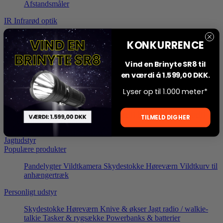
Afstandsmåler
IR Infrarød optik
IR sigtekikkert
IR clip-on
Montage
Tilbehør til IR optik
KONKURRENCE
Termisk optik
Vind en Brinyte SR8 til
Termisk sigtekikkert
Termisk clip-on
Montage
Tilbehør til
en værdi á 1.599,00 DKK.
Termisk optik
Lyser op til 1.000 meter*
Termiske Håndspottere
Alle modeller
Monokularer (enkelt)
Binokularer (dobbelt)
TILMELD DIG HER
Tilbehør til Håndspottere
Jagtudstyr
Populære produkter
Pandelygter
Vildtkamera
Skydestokke
Høreværn
Vildtkurv til
anhængertræk
Personligt udstyr
Skydestokke
Høreværn
Knive & økser
Jagt radio / walkie-
talkie
Tasker & rygsække
Powerbanks & batterier