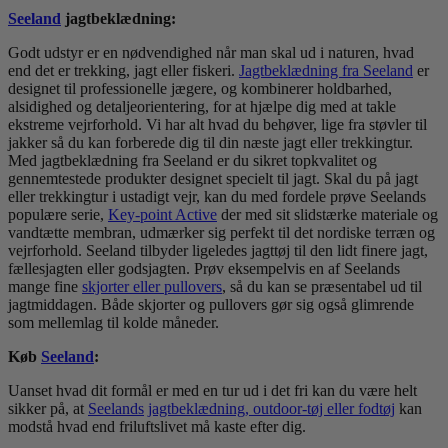
Seeland
jagtbeklædning:
Godt udstyr er en nødvendighed når man skal ud i naturen, hvad
end det er trekking, jagt eller fiskeri.
Jagtbeklædning fra Seeland
er
designet til professionelle jægere, og kombinerer holdbarhed,
alsidighed og detaljeorientering, for at hjælpe dig med at takle
ekstreme vejrforhold. Vi har alt hvad du behøver, lige fra støvler til
jakker så du kan forberede dig til din næste jagt eller trekkingtur.
Med jagtbeklædning fra Seeland er du sikret topkvalitet og
gennemtestede produkter designet specielt til jagt. Skal du på jagt
eller trekkingtur i ustadigt vejr, kan du med fordele prøve Seelands
populære serie,
Key-point Active
der med sit slidstærke materiale og
vandtætte membran, udmærker sig perfekt til det nordiske terræn og
vejrforhold. Seeland tilbyder ligeledes jagttøj til den lidt finere jagt,
fællesjagten eller godsjagten. Prøv eksempelvis en af Seelands
mange fine
skjorter eller pullovers
, så du kan se præsentabel ud til
jagtmiddagen. Både skjorter og pullovers gør sig også glimrende
som mellemlag til kolde måneder.
Køb
Seeland
:
Uanset hvad dit formål er med en tur ud i det fri kan du være helt
sikker på, at
Seelands
jagtbeklædning, outdoor-tøj eller fodtøj
kan
modstå hvad end friluftslivet må kaste efter dig.