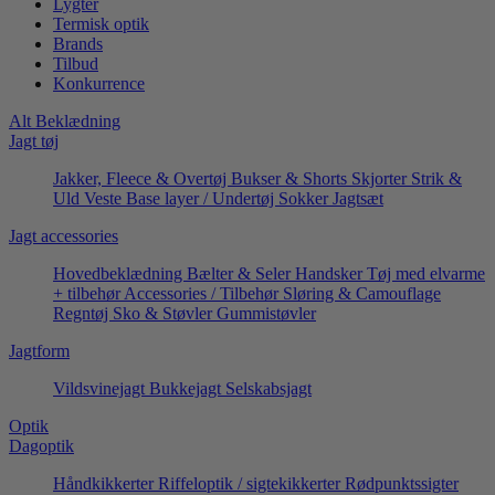
Lygter
Termisk optik
Brands
Tilbud
Konkurrence
Alt Beklædning
Jagt tøj
Jakker, Fleece & Overtøj
Bukser & Shorts
Skjorter
Strik &
Uld
Veste
Base layer / Undertøj
Sokker
Jagtsæt
Jagt accessories
Hovedbeklædning
Bælter & Seler
Handsker
Tøj med elvarme
+ tilbehør
Accessories / Tilbehør
Sløring & Camouflage
Regntøj
Sko & Støvler
Gummistøvler
Jagtform
Vildsvinejagt
Bukkejagt
Selskabsjagt
Optik
Dagoptik
Håndkikkerter
Riffeloptik / sigtekikkerter
Rødpunktssigter