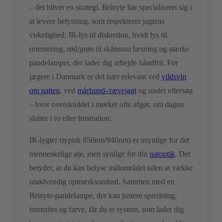
– det bliver en strategi. Brinyte har specialiseret sig i
at levere belysning, som respekterer jagtens
virkelighed: IR-lys til diskretion, hvidt lys til
orientering, rød/grøn til skånsom læsning og stærke
pandelamper, der lader dig arbejde håndfrit. For
jægere i Danmark er det især relevant ved
vildsvin
om natten
, ved
mårhund-/rævejagt
og under eftersøg
– hvor overskuddet i mørket ofte afgør, om dagen
slutter i ro eller frustration.
IR-lygter (typisk 850nm/940nm) er usynlige for det
menneskelige øje, men synlige for din
natoptik
. Det
betyder, at du kan belyse målområdet uden at vække
unødvendig opmærksomhed. Sammen med en
Brinyte-pandelampe, der kan justere spredning,
intensitet og farve, får du et system, som lader dig