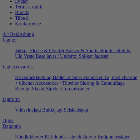
Lygter
Termisk optik
Brands
Tilbud
Konkurrence
Alt Beklædning
Jagt tøj
Jakker, Fleece & Overtøj
Bukser & Shorts
Skjorter
Strik &
Uld
Veste
Base layer / Undertøj
Sokker
Jagtsæt
Jagt accessories
Hovedbeklædning
Bælter & Seler
Handsker
Tøj med elvarme
+ tilbehør
Accessories / Tilbehør
Sløring & Camouflage
Regntøj
Sko & Støvler
Gummistøvler
Jagtform
Vildsvinejagt
Bukkejagt
Selskabsjagt
Optik
Dagoptik
Håndkikkerter
Riffeloptik / sigtekikkerter
Rødpunktssigter