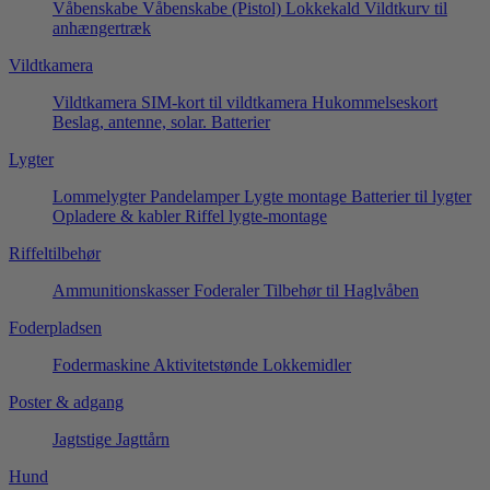
Våbenskabe
Våbenskabe (Pistol)
Lokkekald
Vildtkurv til
anhængertræk
Vildtkamera
Vildtkamera
SIM-kort til vildtkamera
Hukommelseskort
Beslag, antenne, solar.
Batterier
Lygter
Lommelygter
Pandelamper
Lygte montage
Batterier til lygter
Opladere & kabler
Riffel lygte-montage
Riffeltilbehør
Ammunitionskasser
Foderaler
Tilbehør til Haglvåben
Foderpladsen
Fodermaskine
Aktivitetstønde
Lokkemidler
Poster & adgang
Jagtstige
Jagttårn
Hund