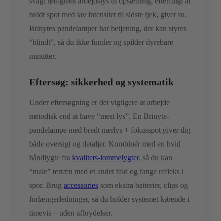
svagt rød/grønt arbejdslys til opsætning, efterfulgt af
hvidt spot med lav intensitet til sidste tjek, giver ro.
Brinytes pandelamper har betjening, der kan styres
“blindt”, så du ikke fumler og spilder dyrebare
minutter.
Eftersøg: sikkerhed og systematik
Under eftersøgning er det vigtigere at arbejde
metodisk end at have “mest lys”. En Brinyte-
pandelampe med bredt nærlys + fokusspot giver dig
både oversigt og detaljer. Kombinér med en hvid
håndlygte fra
kvalitets-lommelygter
, så du kan
“male” terræn med et andet fald og fange refleks i
spor. Brug
accessories
som ekstra batterier, clips og
forlængerledninger, så du holder systemet kørende i
timevis – uden afbrydelser.