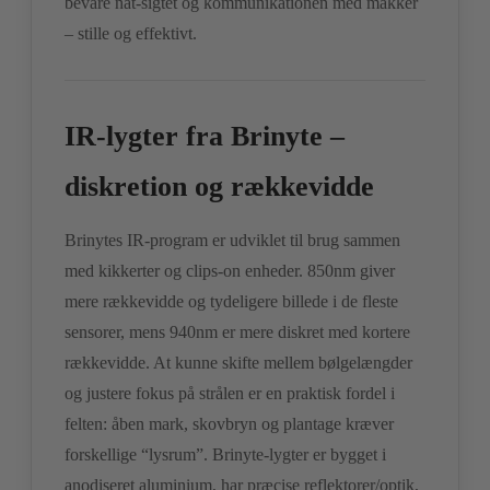
bevare nat-sigtet og kommunikationen med makker
– stille og effektivt.
IR-lygter fra Brinyte –
diskretion og rækkevidde
Brinytes IR-program er udviklet til brug sammen
med kikkerter og clips-on enheder. 850nm giver
mere rækkevidde og tydeligere billede i de fleste
sensorer, mens 940nm er mere diskret med kortere
rækkevidde. At kunne skifte mellem bølgelængder
og justere fokus på strålen er en praktisk fordel i
felten: åben mark, skovbryn og plantage kræver
forskellige “lysrum”. Brinyte-lygter er bygget i
anodiseret aluminium, har præcise reflektorer/optik,