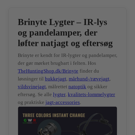
Brinyte Lygter – IR-lys
og pandelamper, der
løfter natjagt og eftersøg
Brinyte er kendt for IR-lygter og pandelamper,
der gør mørket brugbart i felten. Hos
TheHuntingShop.dk/Brinyte
finder du
løsninger til
bukkejagt
,
mårhund-/rævejagt
,
vildsvinejagt
, målrettet
natoptik
og sikker
eftersøg. Se alle
lygter
,
kvalitets-lommelygter
og praktiske
jagt-accessories
.