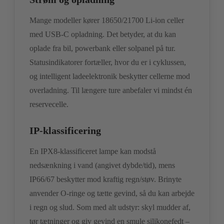
Mange modeller kører 18650/21700 Li-ion celler
med USB-C opladning. Det betyder, at du kan
oplade fra bil, powerbank eller solpanel på tur.
Statusindikatorer fortæller, hvor du er i cyklussen,
og intelligent ladeelektronik beskytter cellerne mod
overladning. Til længere ture anbefaler vi mindst én
reservecelle.
IP-klassificering
En IPX8-klassificeret lampe kan modstå
nedsænkning i vand (angivet dybde/tid), mens
IP66/67 beskytter mod kraftig regn/støv. Brinyte
anvender O-ringe og tætte gevind, så du kan arbejde
i regn og slud. Som med alt udstyr: skyl mudder af,
tør tætninger og giv gevind en smule silikonefedt –