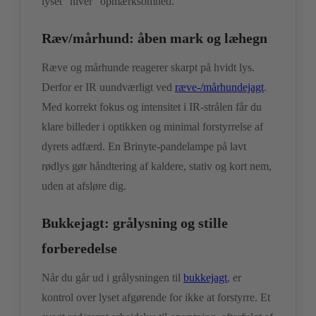
lyset “hiver” opmærksomhed.
Ræv/mårhund: åben mark og læhegn
Ræve og mårhunde reagerer skarpt på hvidt lys.
Derfor er IR uundværligt ved
ræve-/mårhundejagt
.
Med korrekt fokus og intensitet i IR-strålen får du
klare billeder i optikken og minimal forstyrrelse af
dyrets adfærd. En Brinyte-pandelampe på lavt
rødlys gør håndtering af kaldere, stativ og kort nem,
uden at afsløre dig.
Bukkejagt: grålysning og stille
forberedelse
Når du går ud i grålysningen til
bukkejagt
, er
kontrol over lyset afgørende for ikke at forstyrre. Et