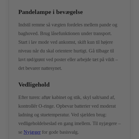
Pandelampe i bevægelse
Indstil remme så vægten fordeles mellem pande og
baghoved. Brug låsefunktionen under transport.
Start i lav mode ved ankomst, skift kun til højere
niveau når du skal orientere hurtigt. Gå tilbage til
lavt rød/grønt ved poster eller arbejde tæt på vildt –
det bevarer nattesynet.
Vedligehold
Efter turen: aftør kabinet og stik, skyl salt/sand af,
kontrollér O-ringe. Opbevar batterier ved moderat
ladning og stuetemperatur. Ved sjælden brug:
vedligeholdelseslad en gang imellem. Til nyjægere –
se
Nyjæger
for gode basisvalg.