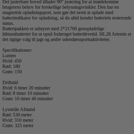
Det justerbare hoved tillader 90° justering for at imødekomme
brugerens behov for forskellige belysningsvinkler. Den har en
magnetisk opladningsport, som gør det nemt at oplade med
batteriindikator for opladning, så du altid kender batteriets resterende
status.
Batteripakken er udstyret med 2*21700 genopladelige
lithiumbatterier for at opnå forlænget batterilevetid. HL28 Artemis er
det rigtige valg til jagt og andre udendørssportsaktiviteter.
Specifikationer:
Lumen
Hvid: 450
Rød: 180
Grøn: 150
Driftstid
Hvid: 6 timer 20 minutter
Rød: 8 timer 10 minutter
Grøn: 10 timer 40 minutter
Lysstråle Afstand
Rød: 530 meter
Hvid: 310 meter
Grøn: 325 meter