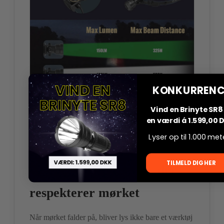
KONKURRENC
Vind en Brinyte SR8 
en værdi á 1.599,00 
Lyser op til 1.000 met
TILMELD DIG HER
Hvorfor Brinyte? Lys, der
respekterer mørket
Når mørket falder på, bliver lys ikke bare et værktøj