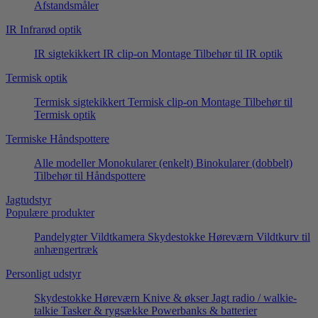
Afstandsmåler
IR Infrarød optik
IR sigtekikkert
IR clip-on
Montage
Tilbehør til IR optik
Termisk optik
Termisk sigtekikkert
Termisk clip-on
Montage
Tilbehør til
Termisk optik
Termiske Håndspottere
Alle modeller
Monokularer (enkelt)
Binokularer (dobbelt)
Tilbehør til Håndspottere
Jagtudstyr
Populære produkter
Pandelygter
Vildtkamera
Skydestokke
Høreværn
Vildtkurv til
anhængertræk
Personligt udstyr
Skydestokke
Høreværn
Knive & økser
Jagt radio / walkie-
talkie
Tasker & rygsække
Powerbanks & batterier