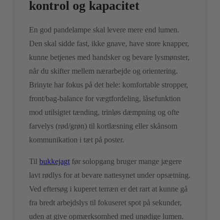
kontrol og kapacitet
En god pandelampe skal levere mere end lumen.
Den skal sidde fast, ikke gnave, have store knapper,
kunne betjenes med handsker og bevare lysmønster,
når du skifter mellem nærarbejde og orientering.
Brinyte har fokus på det hele: komfortable stropper,
front/bag-balance for vægtfordeling, låsefunktion
mod utilsigtet tænding, trinløs dæmpning og ofte
farvelys (rød/grøn) til kortlæsning eller skånsom
kommunikation i tæt på poster.
Til
bukkejagt
før solopgang bruger mange jægere
lavt rødlys for at bevare nattesynet under opsætning.
Ved eftersøg i kuperet terræn er det rart at kunne gå
fra bredt arbejdslys til fokuseret spot på sekunder,
uden at give opmærksomhed med unødige lumen.