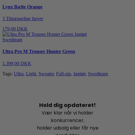
Lynx Bælte Orange
3 Tilgængelige farver
179,00 DKK
Swedteam
Ultra Pro M Trouser Hunter Green
1.399,00 DKK
Tags:
Ultra
,
Light
,
Sweater
,
Full-zip
,
Jagttøj
,
Swedteam
Hold dig opdateret!
Vær klar når vi holder
konkurrencer,
holder udsalg eller får nye