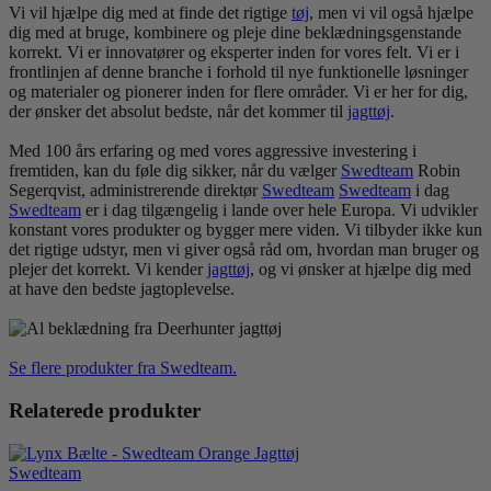
Vi vil hjælpe dig med at finde det rigtige
tøj
, men vi vil også hjælpe
dig med at bruge, kombinere og pleje dine beklædningsgenstande
korrekt. Vi er innovatører og eksperter inden for vores felt. Vi er i
frontlinjen af ​​denne branche i forhold til nye funktionelle løsninger
og materialer og pionerer inden for flere områder. Vi er her for dig,
der ønsker det absolut bedste, når det kommer til
jagt
tøj
.
Med 100 års erfaring og med vores aggressive investering i
fremtiden, kan du føle dig sikker, når du vælger
Swedteam
Robin
Segerqvist, administrerende direktør
Swedteam
Swedteam
i dag
Swedteam
er i dag tilgængelig i lande over hele Europa. Vi udvikler
konstant vores produkter og bygger mere viden. Vi tilbyder ikke kun
det rigtige udstyr, men vi giver også råd om, hvordan man bruger og
plejer det korrekt. Vi kender
jagt
tøj
, og vi ønsker at hjælpe dig med
at have den bedste jagtoplevelse.
Se flere produkter fra Swedteam.
Relaterede produkter
Swedteam