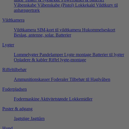
Våbenskabe
Våbenskabe (Pistol)
Lokkekald
Vildtkurv til
anhængertræk
Vildtkamera
Vildtkamera
SIM-kort til vildtkamera
Hukommelseskort
Beslag, antenne, solar.
Batterier
Lygter
Lommelygter
Pandelamper
Lygte montage
Batterier til lygter
Opladere & kabler
Riffel lygte-montage
Riffeltilbehør
Ammunitionskasser
Foderaler
Tilbehør til Haglvåben
Foderpladsen
Fodermaskine
Aktivitetstønde
Lokkemidler
Poster & adgang
Jagtstige
Jagttårn
Hund