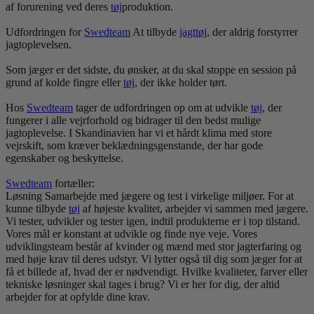
af forurening ved deres
tøj
produktion.
Udfordringen for
Swedteam
At tilbyde
jagt
tøj
, der aldrig forstyrrer
jagtoplevelsen.
Som jæger er det sidste, du ønsker, at du skal stoppe en session på
grund af kolde fingre eller
tøj
, der ikke holder tørt.
Hos
Swedteam
tager de udfordringen op om at udvikle
tøj
, der
fungerer i alle vejrforhold og bidrager til den bedst mulige
jagtoplevelse. I Skandinavien har vi et hårdt klima med store
vejrskift, som kræver beklædningsgenstande, der har gode
egenskaber og beskyttelse.
Swedteam
fortæller:
Løsning Samarbejde med jægere og test i virkelige miljøer. For at
kunne tilbyde
tøj
af højeste kvalitet, arbejder vi sammen med jægere.
Vi tester, udvikler og tester igen, indtil produkterne er i top tilstand.
Vores mål er konstant at udvikle og finde nye veje. Vores
udviklingsteam består af kvinder og mænd med stor jagterfaring og
med høje krav til deres udstyr. Vi lytter også til dig som jæger for at
få et billede af, hvad der er nødvendigt. Hvilke kvaliteter, farver eller
tekniske løsninger skal tages i brug? Vi er her for dig, der altid
arbejder for at opfylde dine krav.