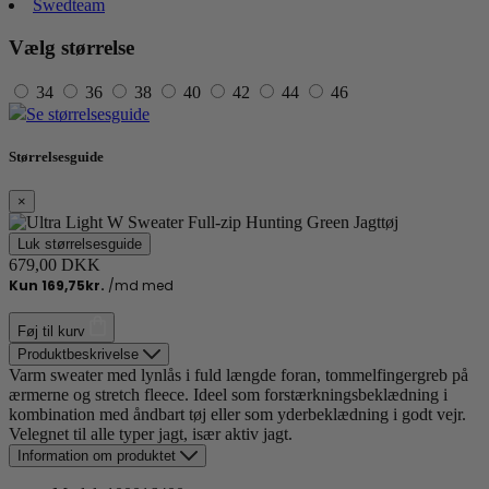
Swedteam
Vælg størrelse
34
36
38
40
42
44
46
Se størrelsesguide
Størrelsesguide
×
Luk størrelsesguide
679,00 DKK
Føj til kurv
Produktbeskrivelse
Varm sweater med lynlås i fuld længde foran, tommelfingergreb på
ærmerne og stretch fleece. Ideel som forstærkningsbeklædning i
kombination med åndbart tøj eller som yderbeklædning i godt vejr.
Velegnet til alle typer jagt, især aktiv jagt.
Information om produktet