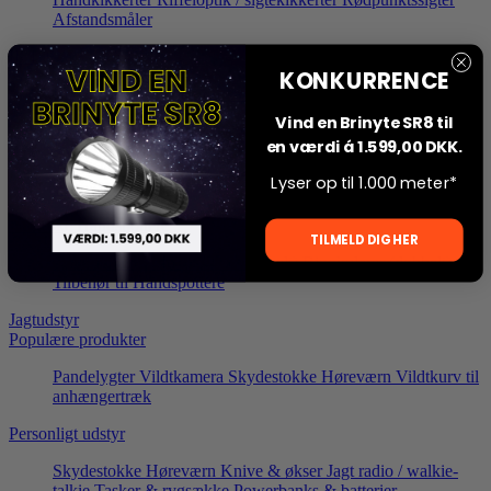
Afstandsmåler
IR Infrarød optik
KONKURRENCE
IR sigtekikkert
IR clip-on
Montage
Tilbehør til IR optik
Vind en Brinyte SR8 til
Termisk optik
en værdi á 1.599,00 DKK.
Termisk sigtekikkert
Termisk clip-on
Montage
Tilbehør til
Lyser op til 1.000 meter*
Termisk optik
Termiske Håndspottere
TILMELD DIG HER
Alle modeller
Monokularer (enkelt)
Binokularer (dobbelt)
Tilbehør til Håndspottere
Jagtudstyr
Populære produkter
Pandelygter
Vildtkamera
Skydestokke
Høreværn
Vildtkurv til
anhængertræk
Personligt udstyr
Skydestokke
Høreværn
Knive & økser
Jagt radio / walkie-
talkie
Tasker & rygsække
Powerbanks & batterier