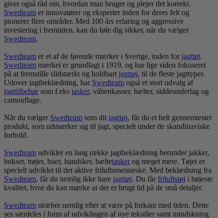
giver også råd om, hvordan man bruger og plejer det korrekt.
Swedteam
er innovatører og eksperter inden for deres felt og
pionerer flere områder. Med 100 års erfaring og aggressive
investering i fremtiden, kan du føle dig sikker, når du vælger
Swedteam
.
Swedteam
er et af de førende mærker i Sverige, inden for
jagt
tøj
.
Swedteam
mærket er grundlagt i 1919, og har lige siden fokuseret
på at fremstille slidstærkt og holdbart
jagt
tøj
, til de fleste jagttyper.
Udover jagtbeklædning, har
Swedteam
også et stort udvalg af
jagttilbehør
som f.eks
tasker
, våbenkasser, bælter, siddeunderlag og
camouflage.
Når du vælger
Swedteam
som dit
jagt
tøj
, får du et helt gennemtestet
produkt, som udmærker sig til jagt, specielt under de skandinaviske
forhold.
Swedteam
udvikler en lang række jagtbeklædning herunder jakker,
bukser, trøjer, huer, handsker, bælte
tasker
og meget mere. Tøjet er
specielt udviklet til det aktive friluftsmenneske. Med beklædning fra
Swedteam
, får du nemlig ikke bare
jagt
tøj
. Du får
frilufts
tøj
i højeste
kvalitet, hvor du kan mærke at der er brugt tid på de små detaljer.
Swedteam
stræber nemlig efter at være på forkant med tiden. Dette
ses særdeles i form af udviklingen af nye tekstiler samt mindskning