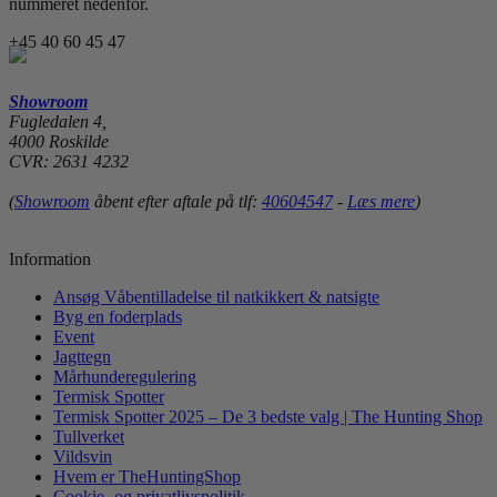
nummeret nedenfor.
+45 40 60 45 47
Showroom
Fugledalen 4,
4000 Roskilde
CVR: 2631 4232
(
Showroom
åbent efter aftale på tlf:
40604547
-
Læs mere
)
Information
Ansøg Våbentilladelse til natkikkert & natsigte
Byg en foderplads
Event
Jagttegn
Mårhunderegulering
Termisk Spotter
Termisk Spotter 2025 – De 3 bedste valg | The Hunting Shop
Tullverket
Vildsvin
Hvem er TheHuntingShop
Cookie- og privatlivspolitik