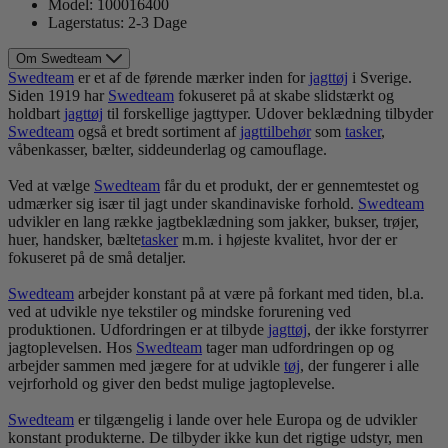
Model:
100016400
Lagerstatus:
2-3 Dage
Om Swedteam
Swedteam
er et af de førende mærker inden for
jagt
tøj
i Sverige.
Siden 1919 har
Swedteam
fokuseret på at skabe slidstærkt og
holdbart
jagt
tøj
til forskellige jagttyper. Udover beklædning tilbyder
Swedteam
også et bredt sortiment af
jagttilbehør
som
tasker
,
våbenkasser, bælter, siddeunderlag og camouflage.
Ved at vælge
Swedteam
får du et produkt, der er gennemtestet og
udmærker sig især til jagt under skandinaviske forhold.
Swedteam
udvikler en lang række jagtbeklædning som jakker, bukser, trøjer,
huer, handsker, bælte
tasker
m.m. i højeste kvalitet, hvor der er
fokuseret på de små detaljer.
Swedteam
arbejder konstant på at være på forkant med tiden, bl.a.
ved at udvikle nye tekstiler og mindske forurening ved
produktionen. Udfordringen er at tilbyde
jagt
tøj
, der ikke forstyrrer
jagtoplevelsen. Hos
Swedteam
tager man udfordringen op og
arbejder sammen med jægere for at udvikle
tøj
, der fungerer i alle
vejrforhold og giver den bedst mulige jagtoplevelse.
Swedteam
er tilgængelig i lande over hele Europa og de udvikler
konstant produkterne. De tilbyder ikke kun det rigtige udstyr, men