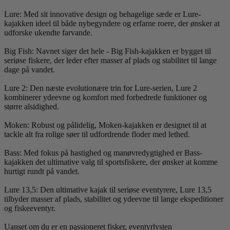
Lure: Med sit innovative design og behagelige sæde er Lure-
kajakken ideel til både nybegyndere og erfarne roere, der ønsker at
udforske ukendte farvande.
Big Fish: Navnet siger det hele - Big Fish-kajakken er bygget til
seriøse fiskere, der leder efter masser af plads og stabilitet til lange
dage på vandet.
Lure 2: Den næste evolutionære trin for Lure-serien, Lure 2
kombinerer ydeevne og komfort med forbedrede funktioner og
større alsidighed.
Moken: Robust og pålidelig, Moken-kajakken er designet til at
tackle alt fra rolige søer til udfordrende floder med lethed.
Bass: Med fokus på hastighed og manøvredygtighed er Bass-
kajakken det ultimative valg til sportsfiskere, der ønsker at komme
hurtigt rundt på vandet.
Lure 13,5: Den ultimative kajak til seriøse eventyrere, Lure 13,5
tilbyder masser af plads, stabilitet og ydeevne til lange ekspeditioner
og fiskeeventyr.
Uanset om du er en passioneret fisker, eventyrlysten