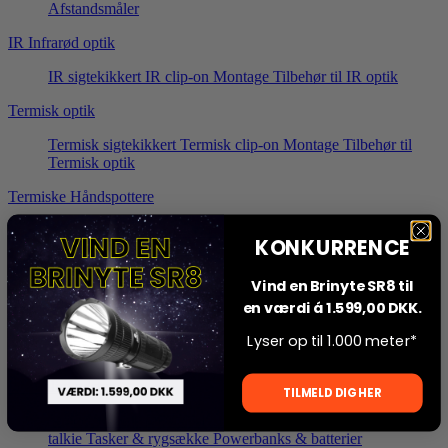
Afstandsmåler
IR Infrarød optik
IR sigtekikkert
IR clip-on
Montage
Tilbehør til IR optik
Termisk optik
Termisk sigtekikkert
Termisk clip-on
Montage
Tilbehør til
Termisk optik
Termiske Håndspottere
Alle modeller
Monokularer (enkelt)
Binokularer (dobbelt)
KONKURRENCE
Tilbehør til Håndspottere
Jagtudstyr
Vind en Brinyte SR8 til
Populære produkter
en værdi á 1.599,00 DKK.
Pandelygter
Vildtkamera
Skydestokke
Høreværn
Vildtkurv til
Lyser op til 1.000 meter*
anhængertræk
Personligt udstyr
TILMELD DIG HER
Skydestokke
Høreværn
Knive & økser
Jagt radio / walkie-
talkie
Tasker & rygsække
Powerbanks & batterier