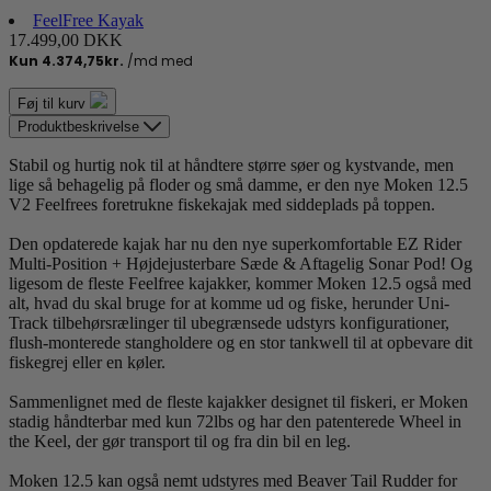
FeelFree Kayak
17.499,00 DKK
Føj til kurv
Produktbeskrivelse
Stabil og hurtig nok til at håndtere større søer og kystvande, men
lige så behagelig på floder og små damme, er den nye Moken 12.5
V2 Feelfrees foretrukne fiskekajak med siddeplads på toppen.
Den opdaterede kajak har nu den nye superkomfortable EZ Rider
Multi-Position + Højdejusterbare Sæde & Aftagelig Sonar Pod! Og
ligesom de fleste Feelfree kajakker, kommer Moken 12.5 også med
alt, hvad du skal bruge for at komme ud og fiske, herunder Uni-
Track tilbehørsrælinger til ubegrænsede udstyrs konfigurationer,
flush-monterede stangholdere og en stor tankwell til at opbevare dit
fiskegrej eller en køler.
Sammenlignet med de fleste kajakker designet til fiskeri, er Moken
stadig håndterbar med kun 72lbs og har den patenterede Wheel in
the Keel, der gør transport til og fra din bil en leg.
Moken 12.5 kan også nemt udstyres med Beaver Tail Rudder for