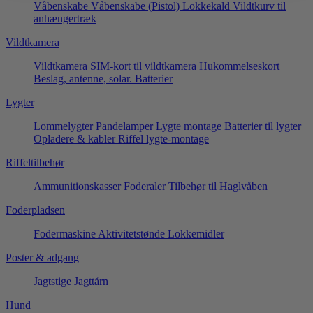
Våbenskabe
Våbenskabe (Pistol)
Lokkekald
Vildtkurv til
anhængertræk
Vildtkamera
Vildtkamera
SIM-kort til vildtkamera
Hukommelseskort
Beslag, antenne, solar.
Batterier
Lygter
Lommelygter
Pandelamper
Lygte montage
Batterier til lygter
Opladere & kabler
Riffel lygte-montage
Riffeltilbehør
Ammunitionskasser
Foderaler
Tilbehør til Haglvåben
Foderpladsen
Fodermaskine
Aktivitetstønde
Lokkemidler
Poster & adgang
Jagtstige
Jagttårn
Hund