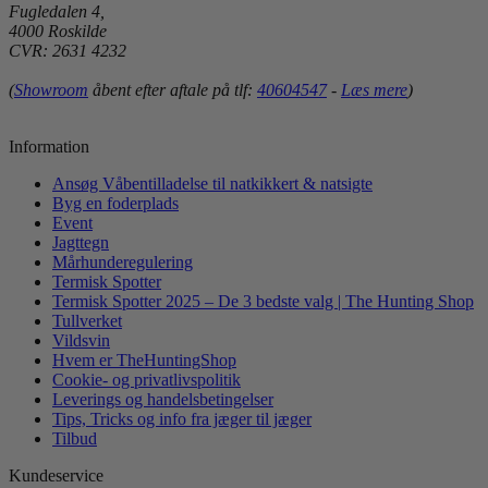
Fugledalen 4,
4000 Roskilde
CVR: 2631 4232
(
Showroom
åbent efter aftale på tlf:
40604547
-
Læs mere
)
Information
Ansøg Våbentilladelse til natkikkert & natsigte
Byg en foderplads
Event
Jagttegn
Mårhunderegulering
Termisk Spotter
Termisk Spotter 2025 – De 3 bedste valg | The Hunting Shop
Tullverket
Vildsvin
Hvem er TheHuntingShop
Cookie- og privatlivspolitik
Leverings og handelsbetingelser
Tips, Tricks og info fra jæger til jæger
Tilbud
Kundeservice