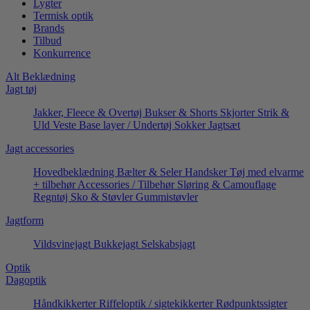
Lygter
Termisk optik
Brands
Tilbud
Konkurrence
Alt Beklædning
Jagt tøj
Jakker, Fleece & Overtøj
Bukser & Shorts
Skjorter
Strik &
Uld
Veste
Base layer / Undertøj
Sokker
Jagtsæt
Jagt accessories
Hovedbeklædning
Bælter & Seler
Handsker
Tøj med elvarme
+ tilbehør
Accessories / Tilbehør
Sløring & Camouflage
Regntøj
Sko & Støvler
Gummistøvler
Jagtform
Vildsvinejagt
Bukkejagt
Selskabsjagt
Optik
Dagoptik
Håndkikkerter
Riffeloptik / sigtekikkerter
Rødpunktssigter