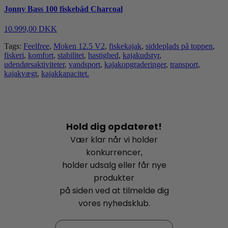
Jonny Bass 100 fiskebåd Charcoal
10.999,00 DKK
Tags:
Feelfree
,
Moken 12.5 V2
,
fiskekajak
,
siddeplads på toppen
,
fiskeri
,
komfort
,
stabilitet
,
hastighed
,
kajakudstyr
,
udendørsaktiviteter
,
vandsport
,
kajakopgraderinger
,
transport
,
kajakvægt
,
kajakkapacitet.
Hold dig opdateret!
Vær klar når vi holder
konkurrencer,
holder udsalg eller får nye
produkter
på siden ved at tilmelde dig
vores nyhedsklub.
Email