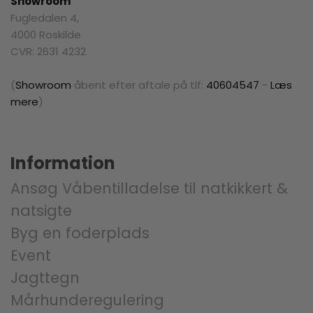
Showroom
Fugledalen 4,
4000 Roskilde
CVR: 2631 4232
(
Showroom
åbent efter aftale på tlf:
40604547
-
Læs
mere
)
Information
Ansøg Våbentilladelse til natkikkert &
natsigte
Byg en foderplads
Event
Jagttegn
Mårhunderegulering