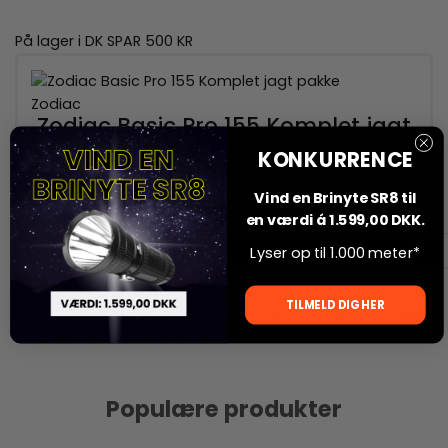
På lager i DK
SPAR 500 KR
Zodiac
Zodiac Basic Pro 155 Komplet jagt
pakke..
KONKURRENCE
2.299,00 DKK
1.799,00 DKK
Vind en Brinyte SR8 til
en værdi á 1.599,00 DKK.
|
<
1
2
3
4
5
6
7
8
9
>
>|
Lyser op til 1.000 meter*
<
TILMELD DIG HER
Viser 61 til 80 af 484 (25 Sider)
Populære produkter