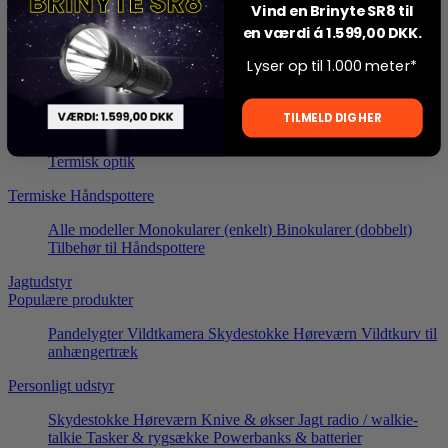
Afstandsmåler
Vind en Brinyte SR8 til
en værdi á 1.599,00 DKK.
IR Infrarød optik
Lyser op til 1.000 meter*
IR sigtekikkert
IR clip-on
Montage
Tilbehør til IR optik
Termisk optik
TILMELD DIG HER
Termisk sigtekikkert
Termisk clip-on
Montage
Tilbehør til
Termisk optik
Termiske Håndspottere
Alle modeller
Monokularer (enkelt)
Binokularer (dobbelt)
Tilbehør til Håndspottere
Jagtudstyr
Populære produkter
Pandelygter
Vildtkamera
Skydestokke
Høreværn
Vildtkurv til
anhængertræk
Personligt udstyr
Skydestokke
Høreværn
Knive & økser
Jagt radio / walkie-
talkie
Tasker & rygsække
Powerbanks & batterier