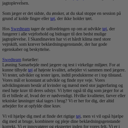
jagtoplevelsen.
Som jæger er det sidste, du ønsker, at du skal stoppe en session på
grund af kolde fingre eller
tøj
, der ikke holder tørt.
Hos
Swedteam
tager de udfordringen op om at udvikle
tøj
, der
fungerer i alle vejrforhold og bidrager til den bedst mulige
jagtoplevelse. I Skandinavien har vi et hårdt klima med store
vejrskift, som kræver beklædningsgenstande, der har gode
egenskaber og beskyttelse.
Swedteam
fortæller:
Løsning Samarbejde med jægere og test i virkelige miljøer. For at
kunne tilbyde
tøj
af højeste kvalitet, arbejder vi sammen med jægere.
Vi tester, udvikler og tester igen, indtil produkterne er i top tilstand.
Vores mål er konstant at udvikle og finde nye veje. Vores
udviklingsteam består af kvinder og mænd med stor jagterfaring og
med høje krav til deres udstyr. Vi lytter også til dig som jæger for at
få et billede af, hvad der er nødvendigt. Hvilke kvaliteter, farver eller
tekniske løsninger skal tages i brug? Vi er her for dig, der altid
arbejder for at opfylde dine krav.
Vi vil hjælpe dig med at finde det rigtige
tøj
, men vi vil også hjælpe
dig med at bruge, kombinere og pleje dine beklædningsgenstande
korrekt. Vi er innovatører og eksperter inden for vores felt. Vi er i