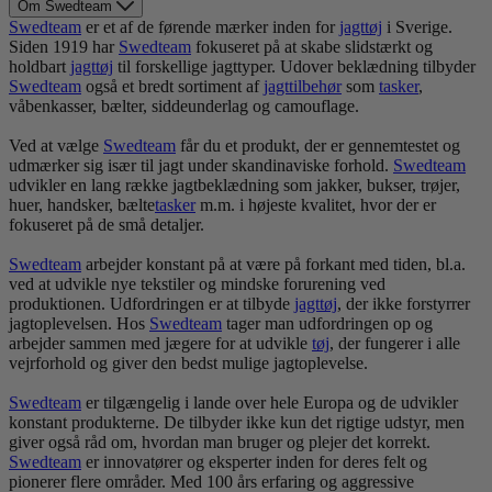
Om Swedteam
Swedteam
er et af de førende mærker inden for
jagt
tøj
i Sverige.
Siden 1919 har
Swedteam
fokuseret på at skabe slidstærkt og
holdbart
jagt
tøj
til forskellige jagttyper. Udover beklædning tilbyder
Swedteam
også et bredt sortiment af
jagttilbehør
som
tasker
,
våbenkasser, bælter, siddeunderlag og camouflage.
Ved at vælge
Swedteam
får du et produkt, der er gennemtestet og
udmærker sig især til jagt under skandinaviske forhold.
Swedteam
udvikler en lang række jagtbeklædning som jakker, bukser, trøjer,
huer, handsker, bælte
tasker
m.m. i højeste kvalitet, hvor der er
fokuseret på de små detaljer.
Swedteam
arbejder konstant på at være på forkant med tiden, bl.a.
ved at udvikle nye tekstiler og mindske forurening ved
produktionen. Udfordringen er at tilbyde
jagt
tøj
, der ikke forstyrrer
jagtoplevelsen. Hos
Swedteam
tager man udfordringen op og
arbejder sammen med jægere for at udvikle
tøj
, der fungerer i alle
vejrforhold og giver den bedst mulige jagtoplevelse.
Swedteam
er tilgængelig i lande over hele Europa og de udvikler
konstant produkterne. De tilbyder ikke kun det rigtige udstyr, men
giver også råd om, hvordan man bruger og plejer det korrekt.
Swedteam
er innovatører og eksperter inden for deres felt og
pionerer flere områder. Med 100 års erfaring og aggressive