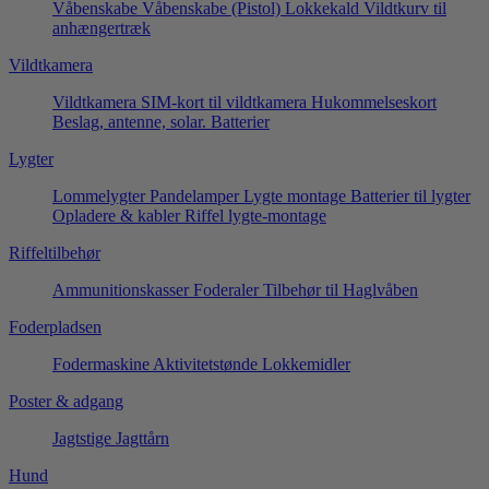
Våbenskabe
Våbenskabe (Pistol)
Lokkekald
Vildtkurv til
anhængertræk
Vildtkamera
Vildtkamera
SIM-kort til vildtkamera
Hukommelseskort
Beslag, antenne, solar.
Batterier
Lygter
Lommelygter
Pandelamper
Lygte montage
Batterier til lygter
Opladere & kabler
Riffel lygte-montage
Riffeltilbehør
Ammunitionskasser
Foderaler
Tilbehør til Haglvåben
Foderpladsen
Fodermaskine
Aktivitetstønde
Lokkemidler
Poster & adgang
Jagtstige
Jagttårn
Hund