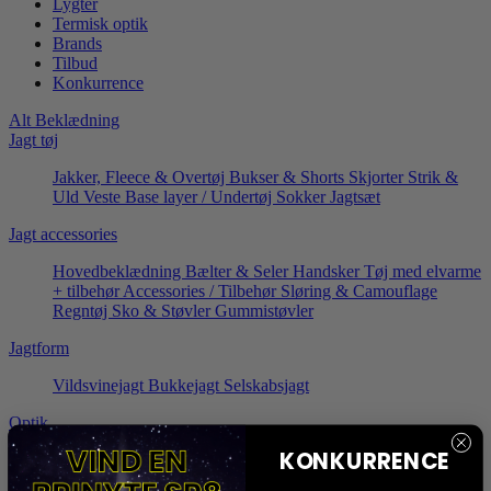
Lygter
Termisk optik
Brands
Tilbud
Konkurrence
Alt Beklædning
Jagt tøj
Jakker, Fleece & Overtøj
Bukser & Shorts
Skjorter
Strik &
Uld
Veste
Base layer / Undertøj
Sokker
Jagtsæt
Jagt accessories
Hovedbeklædning
Bælter & Seler
Handsker
Tøj med elvarme
+ tilbehør
Accessories / Tilbehør
Sløring & Camouflage
Regntøj
Sko & Støvler
Gummistøvler
Jagtform
Vildsvinejagt
Bukkejagt
Selskabsjagt
Optik
Dagoptik
KONKURRENCE
Håndkikkerter
Riffeloptik / sigtekikkerter
Rødpunktssigter