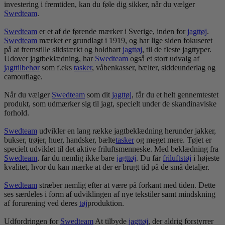
investering i fremtiden, kan du føle dig sikker, når du vælger
Swedteam
.
Swedteam
er et af de førende mærker i Sverige, inden for
jagt
tøj
.
Swedteam
mærket er grundlagt i 1919, og har lige siden fokuseret
på at fremstille slidstærkt og holdbart
jagt
tøj
, til de fleste jagttyper.
Udover jagtbeklædning, har
Swedteam
også et stort udvalg af
jagttilbehør
som f.eks
tasker
, våbenkasser, bælter, siddeunderlag og
camouflage.
Når du vælger
Swedteam
som dit
jagt
tøj
, får du et helt gennemtestet
produkt, som udmærker sig til jagt, specielt under de skandinaviske
forhold.
Swedteam
udvikler en lang række jagtbeklædning herunder jakker,
bukser, trøjer, huer, handsker, bælte
tasker
og meget mere. Tøjet er
specielt udviklet til det aktive friluftsmenneske. Med beklædning fra
Swedteam
, får du nemlig ikke bare
jagt
tøj
. Du får
frilufts
tøj
i højeste
kvalitet, hvor du kan mærke at der er brugt tid på de små detaljer.
Swedteam
stræber nemlig efter at være på forkant med tiden. Dette
ses særdeles i form af udviklingen af nye tekstiler samt mindskning
af forurening ved deres
tøj
produktion.
Udfordringen for
Swedteam
At tilbyde
jagt
tøj
, der aldrig forstyrrer