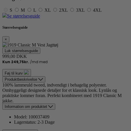
S
M
L
XL
2XL
3XL
4XL
Se størrelsesguide
Størrelsesguide
×
Luk størrelsesguide
999,00 DKK
Føj til kurv
Produktbeskrivelse
100% lammeuld tweed, indvendigt i behagelig polyester.
Omhyggeligt designede detaljer for et klassisk look. Lynlås og
praktiske lommer foran. Perfekt kombineret med 1919 Classic M
jakke.
Information om produktet
Model:
100037409
Lagerstatus:
2-3 Dage