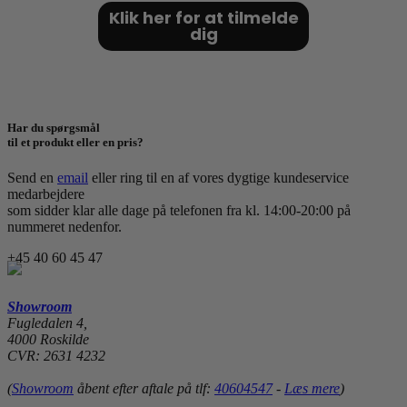
Klik her for at tilmelde
dig
Har du spørgsmål
til et produkt eller en pris?
Send en
email
eller ring til en af vores dygtige kundeservice
medarbejdere
som sidder klar alle dage på telefonen fra kl. 14:00-20:00 på
nummeret nedenfor.
+45 40 60 45 47
Showroom
Fugledalen 4,
4000 Roskilde
CVR: 2631 4232
(
Showroom
åbent efter aftale på tlf:
40604547
-
Læs mere
)