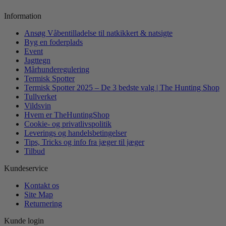
Information
Ansøg Våbentilladelse til natkikkert & natsigte
Byg en foderplads
Event
Jagttegn
Mårhunderegulering
Termisk Spotter
Termisk Spotter 2025 – De 3 bedste valg | The Hunting Shop
Tullverket
Vildsvin
Hvem er TheHuntingShop
Cookie- og privatlivspolitik
Leverings og handelsbetingelser
Tips, Tricks og info fra jæger til jæger
Tilbud
Kundeservice
Kontakt os
Site Map
Returnering
Kunde login