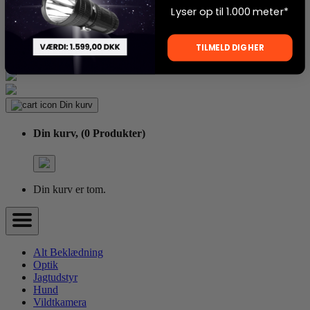
Lyser op til 1.000 meter*
TILMELD DIG HER
Din kurv er tom.
Din kurv
Din kurv,
(0 Produkter)
Din kurv er tom.
Alt Beklædning
Optik
Jagtudstyr
Hund
Vildtkamera