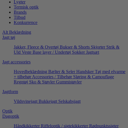
Lygter
Termisk optik
Brands
Tilbud
Konkurrence
Alt Beklædning
Jagt tøj
Jakker, Fleece & Overtøj
Bukser & Shorts
Skjorter
Strik &
Uld
Veste
Base layer / Undertøj
Sokker
Jagtsæt
Jagt accessories
Hovedbeklædning
Bælter & Seler
Handsker
Tøj med elvarme
+ tilbehør
Accessories / Tilbehør
Sløring & Camouflage
Regntøj
Sko & Støvler
Gummistøvler
Jagtform
Vildsvinejagt
Bukkejagt
Selskabsjagt
Optik
Dagoptik
Håndkikkerter
Riffeloptik / sigtekikkerter
Rødpunktssigter