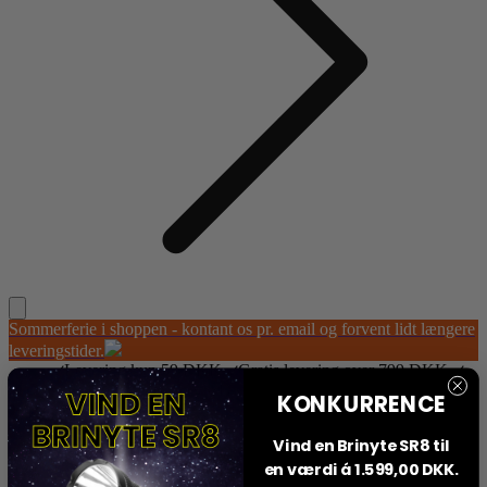
Sommerferie i shoppen - kontant os pr. email og forvent lidt længere
leveringstider.
Levering kun 59 DKK
Gratis levering over 799 DKK
Sikker online betaling
Dansk Butik
KONKURRENCE
Konto
Din kurv
Vind en Brinyte SR8 til
en værdi á 1.599,00 DKK.
Din kurv,
(0 Produkter)