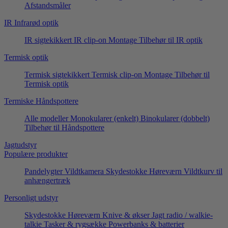
Afstandsmåler
IR Infrarød optik
IR sigtekikkert
IR clip-on
Montage
Tilbehør til IR optik
Termisk optik
Termisk sigtekikkert
Termisk clip-on
Montage
Tilbehør til
Termisk optik
Termiske Håndspottere
Alle modeller
Monokularer (enkelt)
Binokularer (dobbelt)
Tilbehør til Håndspottere
Jagtudstyr
Populære produkter
Pandelygter
Vildtkamera
Skydestokke
Høreværn
Vildtkurv til
anhængertræk
Personligt udstyr
Skydestokke
Høreværn
Knive & økser
Jagt radio / walkie-
talkie
Tasker & rygsække
Powerbanks & batterier