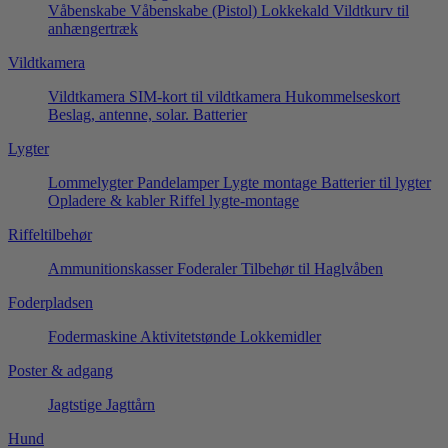
Våbenskabe
Våbenskabe (Pistol)
Lokkekald
Vildtkurv til
anhængertræk
Vildtkamera
Vildtkamera
SIM-kort til vildtkamera
Hukommelseskort
Beslag, antenne, solar.
Batterier
Lygter
Lommelygter
Pandelamper
Lygte montage
Batterier til lygter
Opladere & kabler
Riffel lygte-montage
Riffeltilbehør
Ammunitionskasser
Foderaler
Tilbehør til Haglvåben
Foderpladsen
Fodermaskine
Aktivitetstønde
Lokkemidler
Poster & adgang
Jagtstige
Jagttårn
Hund