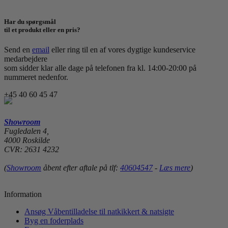
Har du spørgsmål
til et produkt eller en pris?
Send en
email
eller ring til en af vores dygtige kundeservice
medarbejdere
som sidder klar alle dage på telefonen fra kl. 14:00-20:00 på
nummeret nedenfor.
+45 40 60 45 47
Showroom
Fugledalen 4,
4000 Roskilde
CVR: 2631 4232
(
Showroom
åbent efter aftale på tlf:
40604547
-
Læs mere
)
Information
Ansøg Våbentilladelse til natkikkert & natsigte
Byg en foderplads