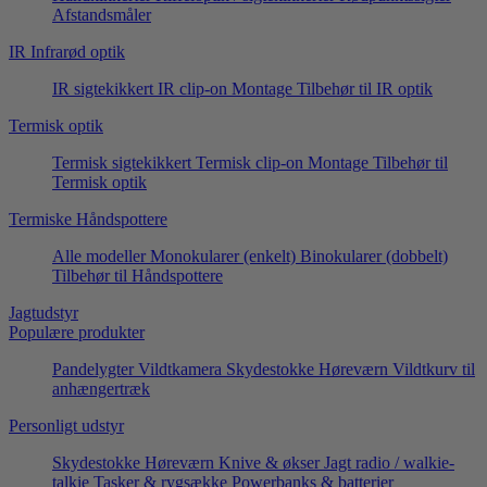
Afstandsmåler
IR Infrarød optik
IR sigtekikkert
IR clip-on
Montage
Tilbehør til IR optik
Termisk optik
Termisk sigtekikkert
Termisk clip-on
Montage
Tilbehør til
Termisk optik
Termiske Håndspottere
Alle modeller
Monokularer (enkelt)
Binokularer (dobbelt)
Tilbehør til Håndspottere
Jagtudstyr
Populære produkter
Pandelygter
Vildtkamera
Skydestokke
Høreværn
Vildtkurv til
anhængertræk
Personligt udstyr
Skydestokke
Høreværn
Knive & økser
Jagt radio / walkie-
talkie
Tasker & rygsække
Powerbanks & batterier