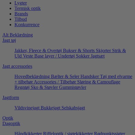
Lygter
Termisk optik
Brands
Tilbud
Konkurrence
Alt Beklædning
Jagt tøj
Jakker, Fleece & Overtøj
Bukser & Shorts
Skjorter
Strik &
Uld
Veste
Base layer / Undertøj
Sokker
Jagtsæt
Jagt accessories
Hovedbeklædning
Bælter & Seler
Handsker
Tøj med elvarme
+ tilbehør
Accessories / Tilbehør
Sløring & Camouflage
Regntøj
Sko & Støvler
Gummistøvler
Jagtform
Vildsvinejagt
Bukkejagt
Selskabsjagt
Optik
Dagoptik
Håndkikkerter
Riffeloptik / sigtekikkerter
Rødpunktssigter