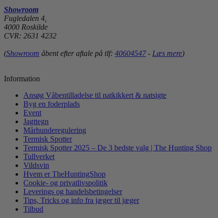
Showroom
Fugledalen 4,
4000 Roskilde
CVR: 2631 4232
(
Showroom
åbent efter aftale på tlf:
40604547
-
Læs mere
)
Information
Ansøg Våbentilladelse til natkikkert & natsigte
Byg en foderplads
Event
Jagttegn
Mårhunderegulering
Termisk Spotter
Termisk Spotter 2025 – De 3 bedste valg | The Hunting Shop
Tullverket
Vildsvin
Hvem er TheHuntingShop
Cookie- og privatlivspolitik
Leverings og handelsbetingelser
Tips, Tricks og info fra jæger til jæger
Tilbud