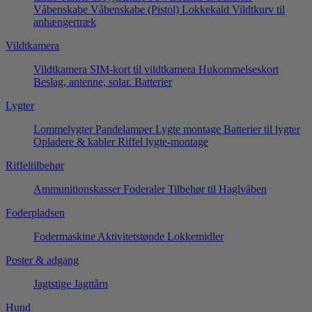
Våbenskabe
Våbenskabe (Pistol)
Lokkekald
Vildtkurv til
anhængertræk
Vildtkamera
Vildtkamera
SIM-kort til vildtkamera
Hukommelseskort
Beslag, antenne, solar.
Batterier
Lygter
Lommelygter
Pandelamper
Lygte montage
Batterier til lygter
Opladere & kabler
Riffel lygte-montage
Riffeltilbehør
Ammunitionskasser
Foderaler
Tilbehør til Haglvåben
Foderpladsen
Fodermaskine
Aktivitetstønde
Lokkemidler
Poster & adgang
Jagtstige
Jagttårn
Hund