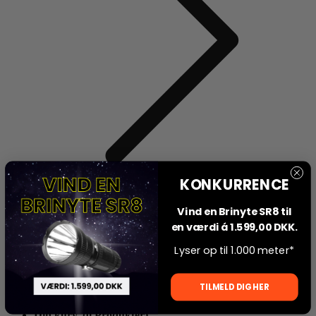
KONKURRENCE
Vind en Brinyte SR8 til
Sommerferie i shoppen - kontant os pr. email og forvent lidt længere
en værdi á 1.599,00 DKK.
leveringstider.
Levering kun 59 DKK
Gratis levering over 799 DKK
Lyser op til 1.000 meter*
Sikker online betaling
Dansk Butik
Konto
Din kurv
TILMELD DIG HER
Din kurv,
(0 Produkter)