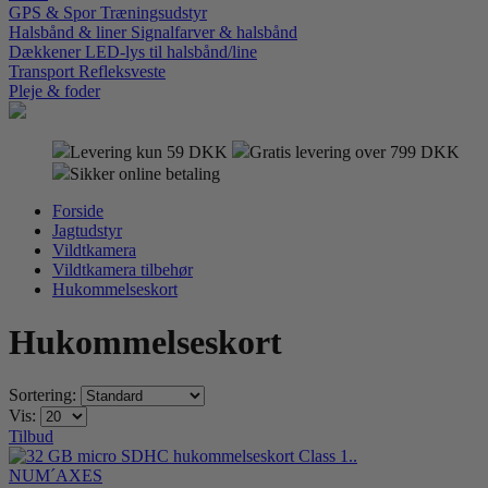
GPS & Spor
Træningsudstyr
Halsbånd & liner
Signalfarver & halsbånd
Dækkener
LED-lys til halsbånd/line
Transport
Refleksveste
Pleje & foder
Levering kun 59 DKK
Gratis levering over 799 DKK
Sikker online betaling
Forside
Jagtudstyr
Vildtkamera
Vildtkamera tilbehør
Hukommelseskort
Hukommelseskort
Sortering:
Vis:
Tilbud
NUM´AXES