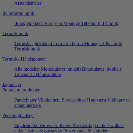
Afstandsmåler
IR Infrarød optik
IR sigtekikkert
IR clip-on
Montage
Tilbehør til IR optik
Termisk optik
Termisk sigtekikkert
Termisk clip-on
Montage
Tilbehør til
Termisk optik
Termiske Håndspottere
Alle modeller
Monokularer (enkelt)
Binokularer (dobbelt)
Tilbehør til Håndspottere
Jagtudstyr
Populære produkter
Pandelygter
Vildtkamera
Skydestokke
Høreværn
Vildtkurv til
anhængertræk
Personligt udstyr
Skydestokke
Høreværn
Knive & økser
Jagt radio / walkie-
talkie
Tasker & rygsække
Powerbanks & batterier