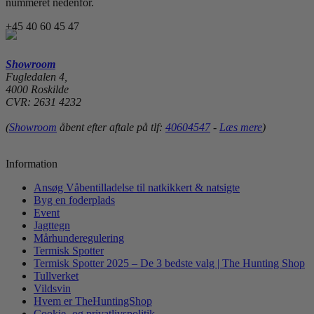
nummeret nedenfor.
+45 40 60 45 47
Showroom
Fugledalen 4,
4000 Roskilde
CVR: 2631 4232
(
Showroom
åbent efter aftale på tlf:
40604547
-
Læs mere
)
Information
Ansøg Våbentilladelse til natkikkert & natsigte
Byg en foderplads
Event
Jagttegn
Mårhunderegulering
Termisk Spotter
Termisk Spotter 2025 – De 3 bedste valg | The Hunting Shop
Tullverket
Vildsvin
Hvem er TheHuntingShop
Cookie- og privatlivspolitik