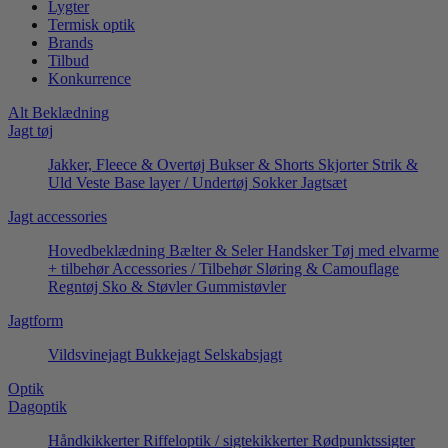
Lygter
Termisk optik
Brands
Tilbud
Konkurrence
Alt Beklædning
Jagt tøj
Jakker, Fleece & Overtøj
Bukser & Shorts
Skjorter
Strik &
Uld
Veste
Base layer / Undertøj
Sokker
Jagtsæt
Jagt accessories
Hovedbeklædning
Bælter & Seler
Handsker
Tøj med elvarme
+ tilbehør
Accessories / Tilbehør
Sløring & Camouflage
Regntøj
Sko & Støvler
Gummistøvler
Jagtform
Vildsvinejagt
Bukkejagt
Selskabsjagt
Optik
Dagoptik
Håndkikkerter
Riffeloptik / sigtekikkerter
Rødpunktssigter