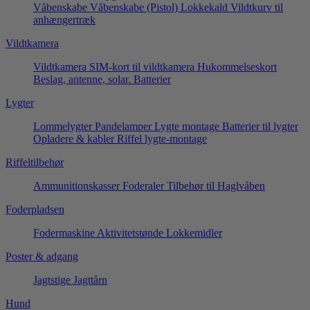
Våbenskabe
Våbenskabe (Pistol)
Lokkekald
Vildtkurv til
anhængertræk
Vildtkamera
Vildtkamera
SIM-kort til vildtkamera
Hukommelseskort
Beslag, antenne, solar.
Batterier
Lygter
Lommelygter
Pandelamper
Lygte montage
Batterier til lygter
Opladere & kabler
Riffel lygte-montage
Riffeltilbehør
Ammunitionskasser
Foderaler
Tilbehør til Haglvåben
Foderpladsen
Fodermaskine
Aktivitetstønde
Lokkemidler
Poster & adgang
Jagtstige
Jagttårn
Hund