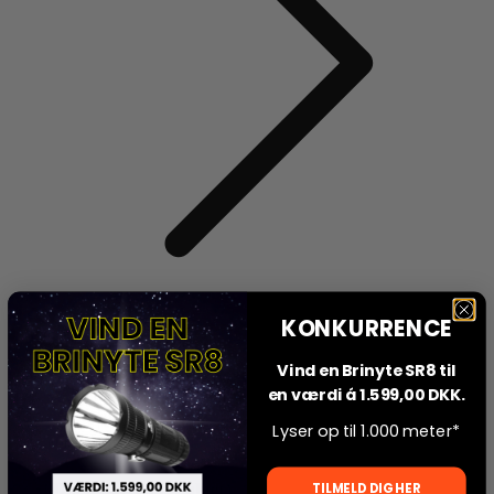
KONKURRENCE
Sommerferie i shoppen - kontant os pr. email og forvent lidt længere
leveringstider.
Vind en Brinyte SR8 til
Levering kun 59 DKK
Gratis levering over 799 DKK
en værdi á 1.599,00 DKK.
Sikker online betaling
Dansk Butik
Konto
Lyser op til 1.000 meter*
Din kurv
TILMELD DIG HER
Din kurv,
(0 Produkter)