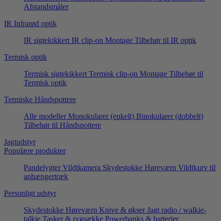
Afstandsmåler
IR Infrarød optik
IR sigtekikkert
IR clip-on
Montage
Tilbehør til IR optik
Termisk optik
Termisk sigtekikkert
Termisk clip-on
Montage
Tilbehør til
Termisk optik
Termiske Håndspottere
Alle modeller
Monokularer (enkelt)
Binokularer (dobbelt)
Tilbehør til Håndspottere
Jagtudstyr
Populære produkter
Pandelygter
Vildtkamera
Skydestokke
Høreværn
Vildtkurv til
anhængertræk
Personligt udstyr
Skydestokke
Høreværn
Knive & økser
Jagt radio / walkie-
talkie
Tasker & rygsække
Powerbanks & batterier