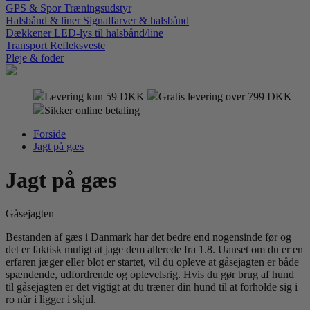
GPS & Spor
Træningsudstyr
Halsbånd & liner
Signalfarver & halsbånd
Dækkener
LED-lys til halsbånd/line
Transport
Refleksveste
Pleje & foder
Levering kun 59 DKK
Gratis levering over 799 DKK
Sikker online betaling
Forside
Jagt på gæs
Jagt på gæs
Gåsejagten
Bestanden af gæs i Danmark har det bedre end nogensinde før og
det er faktisk muligt at jage dem allerede fra 1.8. Uanset om du er en
erfaren jæger eller blot er startet, vil du opleve at gåsejagten er både
spændende, udfordrende og oplevelsrig. Hvis du gør brug af hund
til gåsejagten er det vigtigt at du træner din hund til at forholde sig i
ro når i ligger i skjul.