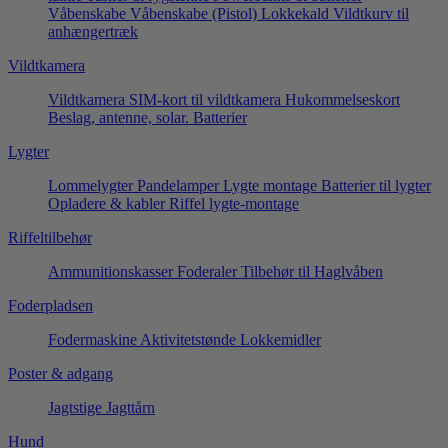
Våbenskabe
Våbenskabe (Pistol)
Lokkekald
Vildtkurv til
anhængertræk
Vildtkamera
Vildtkamera
SIM-kort til vildtkamera
Hukommelseskort
Beslag, antenne, solar.
Batterier
Lygter
Lommelygter
Pandelamper
Lygte montage
Batterier til lygter
Opladere & kabler
Riffel lygte-montage
Riffeltilbehør
Ammunitionskasser
Foderaler
Tilbehør til Haglvåben
Foderpladsen
Fodermaskine
Aktivitetstønde
Lokkemidler
Poster & adgang
Jagtstige
Jagttårn
Hund