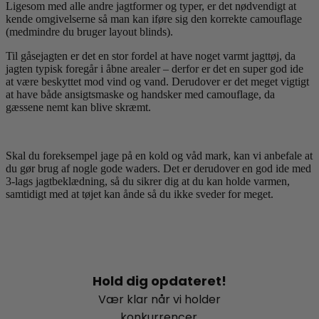
Ligesom med alle andre jagtformer og typer, er det nødvendigt at
kende omgivelserne så man kan iføre sig den korrekte camouflage
(medmindre du bruger layout blinds).
Til gåsejagten er det en stor fordel at have noget varmt jagttøj, da
jagten typisk foregår i åbne arealer – derfor er det en super god ide
at være beskyttet mod vind og vand. Derudover er det meget vigtigt
at have både ansigtsmaske og handsker med camouflage, da
gæssene nemt kan blive skræmt.
Skal du foreksempel jage på en kold og våd mark, kan vi anbefale at
du gør brug af nogle gode waders. Det er derudover en god ide med
3-lags jagtbeklædning, så du sikrer dig at du kan holde varmen,
samtidigt med at tøjet kan ånde så du ikke sveder for meget.
Hold dig opdateret!
Vær klar når vi holder
konkurrencer,