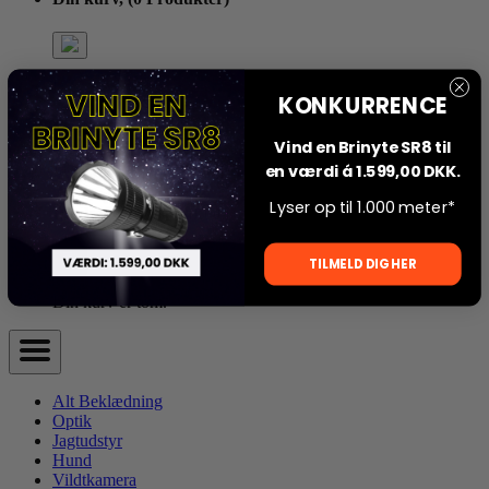
Din kurv er tom.
KONKURRENCE
Vind en Brinyte SR8 til
en værdi á 1.599,00 DKK.
Din kurv
Lyser op til 1.000 meter*
Din kurv,
(0 Produkter)
TILMELD DIG HER
Din kurv er tom.
Alt Beklædning
Optik
Jagtudstyr
Hund
Vildtkamera