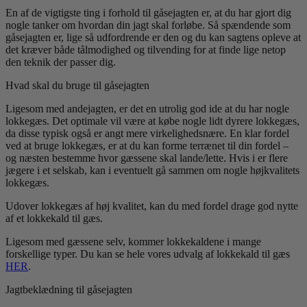
En af de vigtigste ting i forhold til gåsejagten er, at du har gjort dig
nogle tanker om hvordan din jagt skal forløbe. Så spændende som
gåsejagten er, lige så udfordrende er den og du kan sagtens opleve at
det kræver både tålmodighed og tilvending for at finde lige netop
den teknik der passer dig.
Hvad skal du bruge til gåsejagten
Ligesom med andejagten, er det en utrolig god ide at du har nogle
lokkegæs. Det optimale vil være at købe nogle lidt dyrere lokkegæs,
da disse typisk også er angt mere virkelighedsnære. En klar fordel
ved at bruge lokkegæs, er at du kan forme terrænet til din fordel –
og næsten bestemme hvor gæssene skal lande/lette. Hvis i er flere
jægere i et selskab, kan i eventuelt gå sammen om nogle højkvalitets
lokkegæs.
Udover lokkegæs af høj kvalitet, kan du med fordel drage god nytte
af et lokkekald til gæs.
Ligesom med gæssene selv, kommer lokkekaldene i mange
forskellige typer. Du kan se hele vores udvalg af lokkekald til gæs
HER
.
Jagtbeklædning til gåsejagten