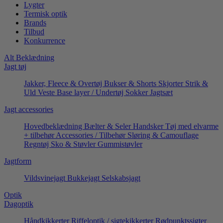
Lygter
Termisk optik
Brands
Tilbud
Konkurrence
Alt Beklædning
Jagt tøj
Jakker, Fleece & Overtøj
Bukser & Shorts
Skjorter
Strik &
Uld
Veste
Base layer / Undertøj
Sokker
Jagtsæt
Jagt accessories
Hovedbeklædning
Bælter & Seler
Handsker
Tøj med elvarme
+ tilbehør
Accessories / Tilbehør
Sløring & Camouflage
Regntøj
Sko & Støvler
Gummistøvler
Jagtform
Vildsvinejagt
Bukkejagt
Selskabsjagt
Optik
Dagoptik
Håndkikkerter
Riffeloptik / sigtekikkerter
Rødpunktssigter