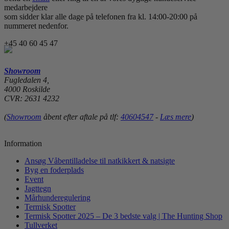
medarbejdere
som sidder klar alle dage på telefonen fra kl. 14:00-20:00 på
nummeret nedenfor.
+45 40 60 45 47
Showroom
Fugledalen 4,
4000 Roskilde
CVR: 2631 4232
(
Showroom
åbent efter aftale på tlf:
40604547
-
Læs mere
)
Information
Ansøg Våbentilladelse til natkikkert & natsigte
Byg en foderplads
Event
Jagttegn
Mårhunderegulering
Termisk Spotter
Termisk Spotter 2025 – De 3 bedste valg | The Hunting Shop
Tullverket