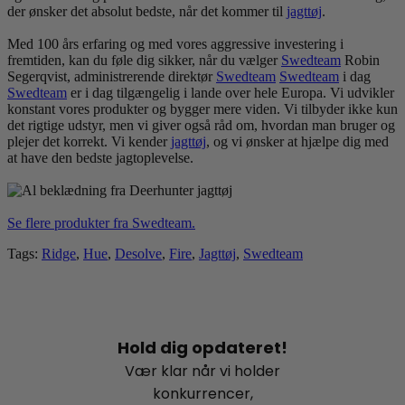
der ønsker det absolut bedste, når det kommer til
jagt
tøj
.
Med 100 års erfaring og med vores aggressive investering i
fremtiden, kan du føle dig sikker, når du vælger
Swedteam
Robin
Segerqvist, administrerende direktør
Swedteam
Swedteam
i dag
Swedteam
er i dag tilgængelig i lande over hele Europa. Vi udvikler
konstant vores produkter og bygger mere viden. Vi tilbyder ikke kun
det rigtige udstyr, men vi giver også råd om, hvordan man bruger og
plejer det korrekt. Vi kender
jagt
tøj
, og vi ønsker at hjælpe dig med
at have den bedste jagtoplevelse.
Se flere produkter fra Swedteam.
Tags:
Ridge
,
Hue
,
Desolve
,
Fire
,
Jagttøj
,
Swedteam
Hold dig opdateret!
Vær klar når vi holder
konkurrencer,