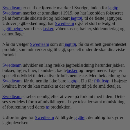
Swedteam
er et af de førende mærker i Sverige, inden for
jagt
tøj
.
Swedteam
mærket er grundlagt i 1919, og har lige siden fokuseret
på at fremstille slidstærkt og holdbart
jagt
tøj
, til de fleste jagttyper.
Udover jagtbeklædning, har
Swedteam
også et stort udvalg af
jagttilbehør
som f.eks
tasker
, våbenkasser, bælter, siddeunderlag og
camouflage.
Når du vælger
Swedteam
som dit
jagt
tøj
, får du et helt gennemtestet
produkt, som udmærker sig til jagt, specielt under de skandinaviske
forhold.
Swedteam
udvikler en lang række jagtbeklædning herunder jakker,
bukser, trøjer, huer, handsker, bælte
tasker
og meget mere. Tøjet er
specielt udviklet til det aktive friluftsmenneske. Med beklædning fra
Swedteam
, får du nemlig ikke bare
jagt
tøj
. Du får
frilufts
tøj
i højeste
kvalitet, hvor du kan mærke at der er brugt tid på de små detaljer.
Swedteam
stræber nemlig efter at være på forkant med tiden. Dette
ses særdeles i form af udviklingen af nye tekstiler samt mindskning
af forurening ved deres
tøj
produktion.
Udfordringen for
Swedteam
At tilbyde
jagt
tøj
, der aldrig forstyrrer
jagtoplevelsen.