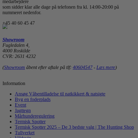
medarbejdere
som sidder klar alle dage på telefonen fra kl. 14:00-20:00 på
nummeret nedenfor.
+45 40 60 45 47
Showroom
Fugledalen 4,
4000 Roskilde
CVR: 2631 4232
(
Showroom
åbent efter aftale på tlf:
40604547
-
Læs mere
)
Information
Ansøg Våbentilladelse til natkikkert & natsigte
Byg en foderplads
Event
Jagttegn
Mårhunderegulering
Termisk Spotter
Termisk Spotter 2025 – De 3 bedste valg | The Hunting Shop
Tullverket