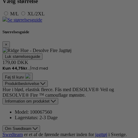
Vælg størrelse
M/L
XL/2XL
Se størrelsesguide
Størrelsesguide
×
Luk størrelsesguide
179,00 DKK
Føj til kurv
Produktbeskrivelse
Hue i blød, elastisk fleece. Fås med DESOLVE® Veil og
DESOLVE® Fire ™ camouflage mønstre.
Information om produktet
Model:
100067560
Lagerstatus:
2-3 Dage
Om Swedteam
Swedteam
er et af de førende mærker inden for
jagt
tøj
i Sverige.