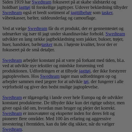
Siden 1919 har
Swedteam
fokuseret på at skabe slidstærkt og
holdbart
jagt
tøj
til forskellige jagttyper. Udover beklædning tilbyder
Swedteam
også et bredt sortiment af
jagttilbehør
som
tasker
,
våbenkasser, bælter, siddeunderlag og camouflage.
Ved at vælge
Swedteam
får du et produkt, der er gennemtestet og
udmærker sig især til jagt under skandinaviske forhold.
Swedteam
udvikler en lang række jagtbeklædning som jakker, bukser, trøjer,
huer, handsker, bælte
tasker
m.m. i højeste kvalitet, hvor der er
fokuseret på de små detaljer.
Swedteam
arbejder konstant på at være på forkant med tiden, bl.a.
ved at udvikle nye tekstiler og mindske forurening ved
produktionen. Udfordringen er at tilbyde
jagt
tøj
, der ikke forstyrrer
jagtoplevelsen. Hos
Swedteam
tager man udfordringen op og
arbejder sammen med jægere for at udvikle
tøj
, der fungerer i alle
vejrforhold og giver den bedst mulige jagtoplevelse.
Swedteam
er tilgængelig i lande over hele Europa og de udvikler
konstant produkterne. De tilbyder ikke kun det rigtige udstyr, men
giver også råd om, hvordan man bruger og plejer det korrekt.
Swedteam
er innovatører og eksperter inden for deres felt og
pionerer flere områder. Med 100 års erfaring og aggressive
investering i fremtiden, kan du føle dig sikker, når du vælger
Swedteam
.