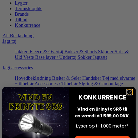
Lygter
Termisk optik
Brands
Tilbud
Konkurrence
Alt Beklædning
Jagt tøj
Jakker, Fleece & Overtøj
Bukser & Shorts
Skjorter
Strik &
Uld
Veste
Base layer / Undertøj
Sokker
Jagtsæt
Jagt accessories
Hovedbeklædning
Bælter & Seler
Handsker
Tøj med elvarme
+ tilbehør
Accessories / Tilbehør
Sløring & Camouflage
Regntøj
Sko & Støvler
Gummistøvler
KONKURRENCE
Jagtform
Vind en Brinyte SR8 til
Vildsvinejagt
Bukkejagt
Selskabsjagt
en værdi á 1.599,00 DKK.
Optik
Lyser op til 1.000 meter*
Dagoptik
Håndkikkerter
Riffeloptik / sigtekikkerter
Rødpunktssigter