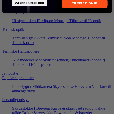
TILMELD DIG HER
Afstandsmåler
IR Infrarød optik
IR sigtekikkert
IR clip-on
Montage
Tilbehør til IR optik
Termisk optik
Termisk sigtekikkert
Termisk clip-on
Montage
Tilbehør til
Termisk optik
Termiske Håndspottere
Alle modeller
Monokularer (enkelt)
Binokularer (dobbelt)
Tilbehør til Håndspottere
Jagtudstyr
Populære produkter
Pandelygter
Vildtkamera
Skydestokke
Høreværn
Vildtkurv til
anhængertræk
Personligt udstyr
Skydestokke
Høreværn
Knive & økser
Jagt radio / walkie-
talkie
Tasker & rygsække
Powerbanks & batterier