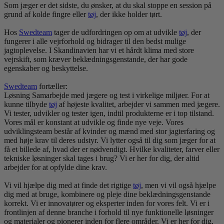
Som jæger er det sidste, du ønsker, at du skal stoppe en session på
grund af kolde fingre eller
tøj
, der ikke holder tørt.
Hos
Swedteam
tager de udfordringen op om at udvikle
tøj
, der
fungerer i alle vejrforhold og bidrager til den bedst mulige
jagtoplevelse. I Skandinavien har vi et hårdt klima med store
vejrskift, som kræver beklædningsgenstande, der har gode
egenskaber og beskyttelse.
Swedteam
fortæller:
Løsning Samarbejde med jægere og test i virkelige miljøer. For at
kunne tilbyde
tøj
af højeste kvalitet, arbejder vi sammen med jægere.
Vi tester, udvikler og tester igen, indtil produkterne er i top tilstand.
Vores mål er konstant at udvikle og finde nye veje. Vores
udviklingsteam består af kvinder og mænd med stor jagterfaring og
med høje krav til deres udstyr. Vi lytter også til dig som jæger for at
få et billede af, hvad der er nødvendigt. Hvilke kvaliteter, farver eller
tekniske løsninger skal tages i brug? Vi er her for dig, der altid
arbejder for at opfylde dine krav.
Vi vil hjælpe dig med at finde det rigtige
tøj
, men vi vil også hjælpe
dig med at bruge, kombinere og pleje dine beklædningsgenstande
korrekt. Vi er innovatører og eksperter inden for vores felt. Vi er i
frontlinjen af ​​denne branche i forhold til nye funktionelle løsninger
og materialer og pionerer inden for flere områder. Vi er her for dig,