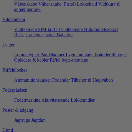
Våbenskabe
Våbenskabe (Pistol)
Lokkekald
Vildtkurv til
anhængertræk
Vildtkamera
Vildtkamera
SIM-kort til vildtkamera
Hukommelseskort
Beslag, antenne, solar.
Batterier
Lygter
Lommelygter
Pandelamper
Lygte montage
Batterier til lygter
Opladere & kabler
Riffel lygte-montage
Riffeltilbehør
Ammunitionskasser
Foderaler
Tilbehør til Haglvåben
Foderpladsen
Fodermaskine
Aktivitetstønde
Lokkemidler
Poster & adgang
Jagtstige
Jagttårn
Hund