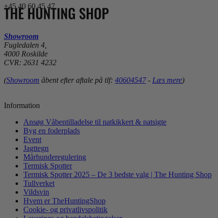
+45 40 60 45 47
Showroom
Fugledalen 4,
4000 Roskilde
CVR: 2631 4232
(
Showroom
åbent efter aftale på tlf:
40604547
-
Læs mere
)
Information
Ansøg Våbentilladelse til natkikkert & natsigte
Byg en foderplads
Event
Jagttegn
Mårhunderegulering
Termisk Spotter
Termisk Spotter 2025 – De 3 bedste valg | The Hunting Shop
Tullverket
Vildsvin
Hvem er TheHuntingShop
Cookie- og privatlivspolitik