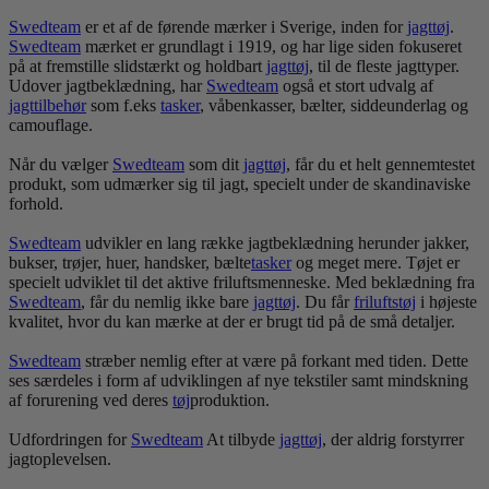
Swedteam
er et af de førende mærker i Sverige, inden for
jagt
tøj
.
Swedteam
mærket er grundlagt i 1919, og har lige siden fokuseret
på at fremstille slidstærkt og holdbart
jagt
tøj
, til de fleste jagttyper.
Udover jagtbeklædning, har
Swedteam
også et stort udvalg af
jagttilbehør
som f.eks
tasker
, våbenkasser, bælter, siddeunderlag og
camouflage.
Når du vælger
Swedteam
som dit
jagt
tøj
, får du et helt gennemtestet
produkt, som udmærker sig til jagt, specielt under de skandinaviske
forhold.
Swedteam
udvikler en lang række jagtbeklædning herunder jakker,
bukser, trøjer, huer, handsker, bælte
tasker
og meget mere. Tøjet er
specielt udviklet til det aktive friluftsmenneske. Med beklædning fra
Swedteam
, får du nemlig ikke bare
jagt
tøj
. Du får
frilufts
tøj
i højeste
kvalitet, hvor du kan mærke at der er brugt tid på de små detaljer.
Swedteam
stræber nemlig efter at være på forkant med tiden. Dette
ses særdeles i form af udviklingen af nye tekstiler samt mindskning
af forurening ved deres
tøj
produktion.
Udfordringen for
Swedteam
At tilbyde
jagt
tøj
, der aldrig forstyrrer
jagtoplevelsen.