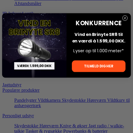
Afstandsmåler
IR Infrarød optik
KONKURRENCE
IR sigtekikkert
IR clip-on
Montage
Tilbehør til IR optik
Termisk optik
Vind en Brinyte SR8 til
en værdi á 1.599,00 DKK.
Termisk sigtekikkert
Termisk clip-on
Montage
Tilbehør til
Termisk optik
Lyser op til 1.000 meter*
Termiske Håndspottere
TILMELD DIG HER
Alle modeller
Monokularer (enkelt)
Binokularer (dobbelt)
Tilbehør til Håndspottere
Jagtudstyr
Populære produkter
Pandelygter
Vildtkamera
Skydestokke
Høreværn
Vildtkurv til
anhængertræk
Personligt udstyr
Skydestokke
Høreværn
Knive & økser
Jagt radio / walkie-
talkie
Tasker & rygsække
Powerbanks & batterier