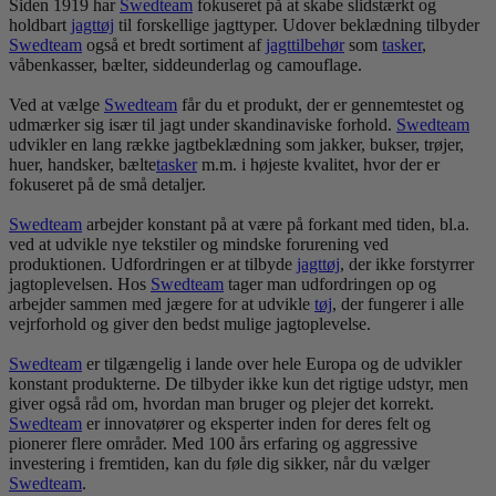
Siden 1919 har
Swedteam
fokuseret på at skabe slidstærkt og
holdbart
jagt
tøj
til forskellige jagttyper. Udover beklædning tilbyder
Swedteam
også et bredt sortiment af
jagttilbehør
som
tasker
,
våbenkasser, bælter, siddeunderlag og camouflage.
Ved at vælge
Swedteam
får du et produkt, der er gennemtestet og
udmærker sig især til jagt under skandinaviske forhold.
Swedteam
udvikler en lang række jagtbeklædning som jakker, bukser, trøjer,
huer, handsker, bælte
tasker
m.m. i højeste kvalitet, hvor der er
fokuseret på de små detaljer.
Swedteam
arbejder konstant på at være på forkant med tiden, bl.a.
ved at udvikle nye tekstiler og mindske forurening ved
produktionen. Udfordringen er at tilbyde
jagt
tøj
, der ikke forstyrrer
jagtoplevelsen. Hos
Swedteam
tager man udfordringen op og
arbejder sammen med jægere for at udvikle
tøj
, der fungerer i alle
vejrforhold og giver den bedst mulige jagtoplevelse.
Swedteam
er tilgængelig i lande over hele Europa og de udvikler
konstant produkterne. De tilbyder ikke kun det rigtige udstyr, men
giver også råd om, hvordan man bruger og plejer det korrekt.
Swedteam
er innovatører og eksperter inden for deres felt og
pionerer flere områder. Med 100 års erfaring og aggressive
investering i fremtiden, kan du føle dig sikker, når du vælger
Swedteam
.