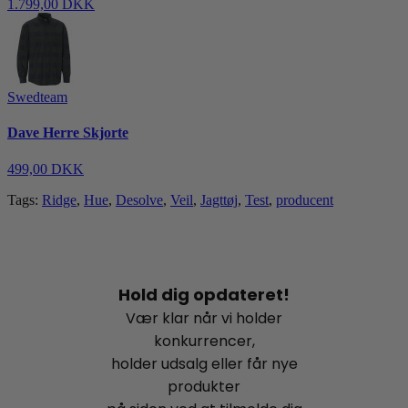
1.799,00 DKK
Swedteam
Dave Herre Skjorte
499,00 DKK
Tags:
Ridge
,
Hue
,
Desolve
,
Veil
,
Jagttøj
,
Test
,
producent
Hold dig opdateret!
Vær klar når vi holder
konkurrencer,
holder udsalg eller får nye
produkter