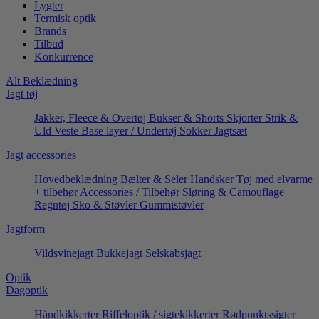
Lygter
Termisk optik
Brands
Tilbud
Konkurrence
Alt Beklædning
Jagt tøj
Jakker, Fleece & Overtøj
Bukser & Shorts
Skjorter
Strik &
Uld
Veste
Base layer / Undertøj
Sokker
Jagtsæt
Jagt accessories
Hovedbeklædning
Bælter & Seler
Handsker
Tøj med elvarme
+ tilbehør
Accessories / Tilbehør
Sløring & Camouflage
Regntøj
Sko & Støvler
Gummistøvler
Jagtform
Vildsvinejagt
Bukkejagt
Selskabsjagt
Optik
Dagoptik
Håndkikkerter
Riffeloptik / sigtekikkerter
Rødpunktssigter