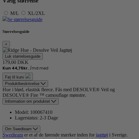
Vælg størrelse
M/L
XL/2XL
Se størrelsesguide
Størrelsesguide
×
Luk størrelsesguide
179,00 DKK
Føj til kurv
Produktbeskrivelse
Hue i blød, elastisk fleece. Fås med DESOLVE® Veil og
DESOLVE® Fire ™ camouflage mønstre.
Information om produktet
Model:
100067410
Lagerstatus:
2-3 Dage
Om Swedteam
Swedteam
er et af de førende mærker inden for
jagt
tøj
i Sverige.