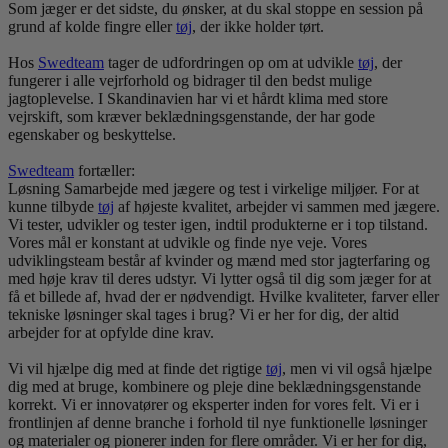
Som jæger er det sidste, du ønsker, at du skal stoppe en session på
grund af kolde fingre eller
tøj
, der ikke holder tørt.
Hos
Swedteam
tager de udfordringen op om at udvikle
tøj
, der
fungerer i alle vejrforhold og bidrager til den bedst mulige
jagtoplevelse. I Skandinavien har vi et hårdt klima med store
vejrskift, som kræver beklædningsgenstande, der har gode
egenskaber og beskyttelse.
Swedteam
fortæller:
Løsning Samarbejde med jægere og test i virkelige miljøer. For at
kunne tilbyde
tøj
af højeste kvalitet, arbejder vi sammen med jægere.
Vi tester, udvikler og tester igen, indtil produkterne er i top tilstand.
Vores mål er konstant at udvikle og finde nye veje. Vores
udviklingsteam består af kvinder og mænd med stor jagterfaring og
med høje krav til deres udstyr. Vi lytter også til dig som jæger for at
få et billede af, hvad der er nødvendigt. Hvilke kvaliteter, farver eller
tekniske løsninger skal tages i brug? Vi er her for dig, der altid
arbejder for at opfylde dine krav.
Vi vil hjælpe dig med at finde det rigtige
tøj
, men vi vil også hjælpe
dig med at bruge, kombinere og pleje dine beklædningsgenstande
korrekt. Vi er innovatører og eksperter inden for vores felt. Vi er i
frontlinjen af ​​denne branche i forhold til nye funktionelle løsninger
og materialer og pionerer inden for flere områder. Vi er her for dig,