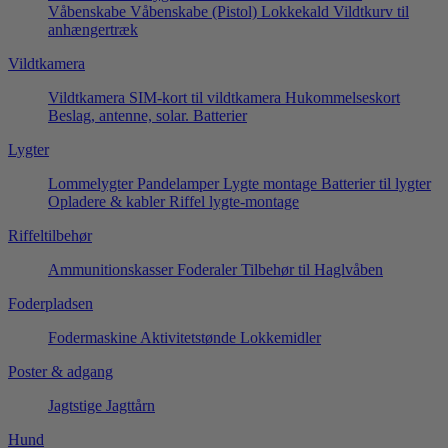
Våbenskabe
Våbenskabe (Pistol)
Lokkekald
Vildtkurv til
anhængertræk
Vildtkamera
Vildtkamera
SIM-kort til vildtkamera
Hukommelseskort
Beslag, antenne, solar.
Batterier
Lygter
Lommelygter
Pandelamper
Lygte montage
Batterier til lygter
Opladere & kabler
Riffel lygte-montage
Riffeltilbehør
Ammunitionskasser
Foderaler
Tilbehør til Haglvåben
Foderpladsen
Fodermaskine
Aktivitetstønde
Lokkemidler
Poster & adgang
Jagtstige
Jagttårn
Hund