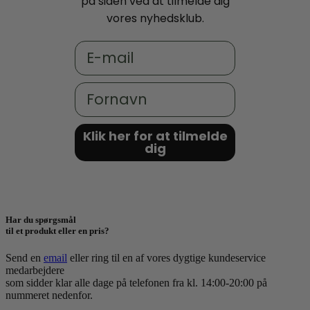
på siden ved at tilmelde dig
vores nyhedsklub.
Email
Fornavn
Klik her for at tilmelde
dig
Har du spørgsmål
til et produkt eller en pris?
Send en
email
eller ring til en af vores dygtige kundeservice
medarbejdere
som sidder klar alle dage på telefonen fra kl. 14:00-20:00 på
nummeret nedenfor.