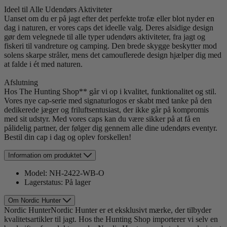
Ideel til Alle Udendørs Aktiviteter
Uanset om du er på jagt efter det perfekte trofæ eller blot nyder en
dag i naturen, er vores caps det ideelle valg. Deres alsidige design
gør dem velegnede til alle typer udendørs aktiviteter, fra jagt og
fiskeri til vandreture og camping. Den brede skygge beskytter mod
solens skarpe stråler, mens det camouflerede design hjælper dig med
at falde i ét med naturen.
Afslutning
Hos The Hunting Shop** går vi op i kvalitet, funktionalitet og stil.
Vores nye cap-serie med signaturlogos er skabt med tanke på den
dedikerede jæger og friluftsentusiast, der ikke går på kompromis
med sit udstyr. Med vores caps kan du være sikker på at få en
pålidelig partner, der følger dig gennem alle dine udendørs eventyr.
Bestil din cap i dag og oplev forskellen!
Information om produktet
Model:
NH-2422-WB-O
Lagerstatus:
På lager
Om Nordic Hunter
Nordic HunterNordic Hunter er et eksklusivt mærke, der tilbyder
kvalitetsartikler til jagt. Hos the Hunting Shop importerer vi selv en