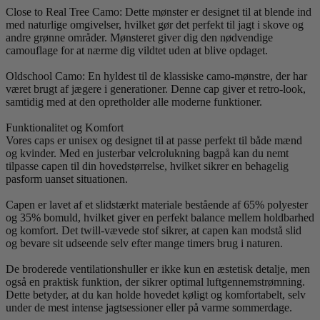
Close to Real Tree Camo: Dette mønster er designet til at blende ind
med naturlige omgivelser, hvilket gør det perfekt til jagt i skove og
andre grønne områder. Mønsteret giver dig den nødvendige
camouflage for at nærme dig vildtet uden at blive opdaget.
Oldschool Camo: En hyldest til de klassiske camo-mønstre, der har
været brugt af jægere i generationer. Denne cap giver et retro-look,
samtidig med at den opretholder alle moderne funktioner.
Funktionalitet og Komfort
Vores caps er unisex og designet til at passe perfekt til både mænd
og kvinder. Med en justerbar velcrolukning bagpå kan du nemt
tilpasse capen til din hovedstørrelse, hvilket sikrer en behagelig
pasform uanset situationen.
Capen er lavet af et slidstærkt materiale bestående af 65% polyester
og 35% bomuld, hvilket giver en perfekt balance mellem holdbarhed
og komfort. Det twill-vævede stof sikrer, at capen kan modstå slid
og bevare sit udseende selv efter mange timers brug i naturen.
De broderede ventilationshuller er ikke kun en æstetisk detalje, men
også en praktisk funktion, der sikrer optimal luftgennemstrømning.
Dette betyder, at du kan holde hovedet køligt og komfortabelt, selv
under de mest intense jagtsessioner eller på varme sommerdage.