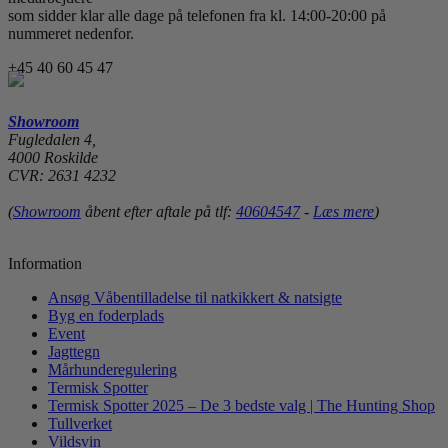
som sidder klar alle dage på telefonen fra kl. 14:00-20:00 på
nummeret nedenfor.
+45 40 60 45 47
Showroom
Fugledalen 4,
4000 Roskilde
CVR: 2631 4232
(
Showroom
åbent efter aftale på tlf:
40604547
-
Læs mere
)
Information
Ansøg Våbentilladelse til natkikkert & natsigte
Byg en foderplads
Event
Jagttegn
Mårhunderegulering
Termisk Spotter
Termisk Spotter 2025 – De 3 bedste valg | The Hunting Shop
Tullverket
Vildsvin