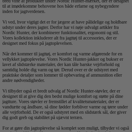
bred vifte af produkter under Nordic Hunter-mærket, der er designet
til at imødekomme behovene hos både erfarne og nybegyndere
inden for jagtverdenen.
Vi ved, hvor vigtigt det er for jægere at have pålidelige og holdbare
udstyr under deres jagter. Derfor har vi nøje udvalgt artikler fra
Nordic Hunter, der kombinerer funktionalitet, ergonomi og stil.
Vores kollektion inkluderer alt fra jagttøj til accessories, der er
designet med fokus på jagtoplevelsen.
Når det kommer til jagttøj, er komfort og varme afgørende for en
vellykket jagtoplevelse. Vores Nordic Hunter-jakker og bukser er
lavet af slidstærke materialer, der kan tåle barske vejrforhold og
samtidig holde dig varm og tør. Derud over er de udstyret med
praktiske detaljer som lommer til opbevaring af ammunition eller
andre nødvendigheder.
Vi tilbyder også et bredt udvalg af Nordic Hunter-støvler, der er
designet til at give dig den bedst mulige komfort og støtte på dine
jagtture. Vores støvler er fremstillet af kvalitetsmaterialer, der er
vandtætte og åndbare, så dine fødder forbliver varme og tørre under
alle vejrforhold. De er også udstyret med en slidstærk sål, der giver
dig godt greb og stabilitet på ujævnt terræn.
For at gøre din jagtoplevelse så komplet som muligt, tilbyder vi også