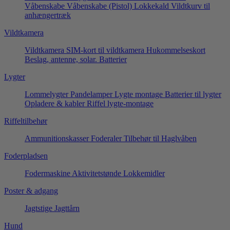
Våbenskabe
Våbenskabe (Pistol)
Lokkekald
Vildtkurv til
anhængertræk
Vildtkamera
Vildtkamera
SIM-kort til vildtkamera
Hukommelseskort
Beslag, antenne, solar.
Batterier
Lygter
Lommelygter
Pandelamper
Lygte montage
Batterier til lygter
Opladere & kabler
Riffel lygte-montage
Riffeltilbehør
Ammunitionskasser
Foderaler
Tilbehør til Haglvåben
Foderpladsen
Fodermaskine
Aktivitetstønde
Lokkemidler
Poster & adgang
Jagtstige
Jagttårn
Hund