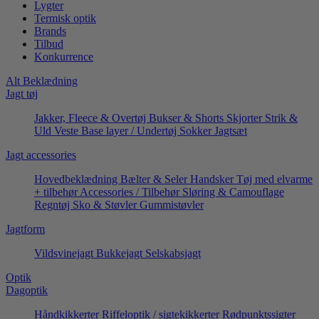
Lygter
Termisk optik
Brands
Tilbud
Konkurrence
Alt Beklædning
Jagt tøj
Jakker, Fleece & Overtøj
Bukser & Shorts
Skjorter
Strik &
Uld
Veste
Base layer / Undertøj
Sokker
Jagtsæt
Jagt accessories
Hovedbeklædning
Bælter & Seler
Handsker
Tøj med elvarme
+ tilbehør
Accessories / Tilbehør
Sløring & Camouflage
Regntøj
Sko & Støvler
Gummistøvler
Jagtform
Vildsvinejagt
Bukkejagt
Selskabsjagt
Optik
Dagoptik
Håndkikkerter
Riffeloptik / sigtekikkerter
Rødpunktssigter