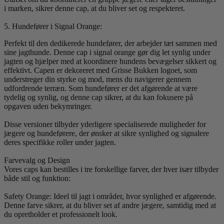
i marken, sikrer denne cap, at du bliver set og respekteret.
5. Hundefører i Signal Orange:
Perfekt til den dedikerede hundefører, der arbejder tæt sammen med
sine jagthunde. Denne cap i signal orange gør dig let synlig under
jagten og hjælper med at koordinere hundens bevægelser sikkert og
effektivt. Capen er dekoreret med Grisse Bukken logoet, som
understreger din styrke og mod, mens du navigerer gennem
udfordrende terræn. Som hundefører er det afgørende at være
tydelig og synlig, og denne cap sikrer, at du kan fokusere på
opgaven uden bekymringer.
Disse versioner tilbyder yderligere specialiserede muligheder for
jægere og hundeførere, der ønsker at sikre synlighed og signalere
deres specifikke roller under jagten.
Farvevalg og Design
Vores caps kan bestilles i tre forskellige farver, der hver især tilbyder
både stil og funktion:
Safety Orange: Ideel til jagt i områder, hvor synlighed er afgørende.
Denne farve sikrer, at du bliver set af andre jægere, samtidig med at
du opretholder et professionelt look.