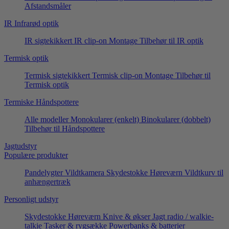
Afstandsmåler
IR Infrarød optik
IR sigtekikkert
IR clip-on
Montage
Tilbehør til IR optik
Termisk optik
Termisk sigtekikkert
Termisk clip-on
Montage
Tilbehør til
Termisk optik
Termiske Håndspottere
Alle modeller
Monokularer (enkelt)
Binokularer (dobbelt)
Tilbehør til Håndspottere
Jagtudstyr
Populære produkter
Pandelygter
Vildtkamera
Skydestokke
Høreværn
Vildtkurv til
anhængertræk
Personligt udstyr
Skydestokke
Høreværn
Knive & økser
Jagt radio / walkie-
talkie
Tasker & rygsække
Powerbanks & batterier