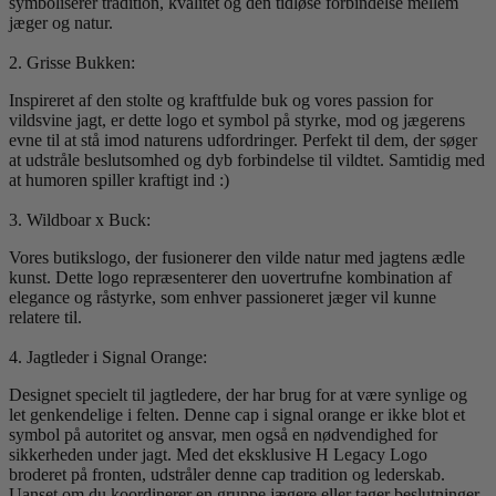
symboliserer tradition, kvalitet og den tidløse forbindelse mellem
jæger og natur.
2. Grisse Bukken:
Inspireret af den stolte og kraftfulde buk og vores passion for
vildsvine jagt, er dette logo et symbol på styrke, mod og jægerens
evne til at stå imod naturens udfordringer. Perfekt til dem, der søger
at udstråle beslutsomhed og dyb forbindelse til vildtet. Samtidig med
at humoren spiller kraftigt ind :)
3. Wildboar x Buck:
Vores butikslogo, der fusionerer den vilde natur med jagtens ædle
kunst. Dette logo repræsenterer den uovertrufne kombination af
elegance og råstyrke, som enhver passioneret jæger vil kunne
relatere til.
4. Jagtleder i Signal Orange:
Designet specielt til jagtledere, der har brug for at være synlige og
let genkendelige i felten. Denne cap i signal orange er ikke blot et
symbol på autoritet og ansvar, men også en nødvendighed for
sikkerheden under jagt. Med det eksklusive H Legacy Logo
broderet på fronten, udstråler denne cap tradition og lederskab.
Uanset om du koordinerer en gruppe jægere eller tager beslutninger