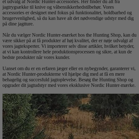
et udvalg af Nordic Hunter-accessories. Her finder du alt fra
jagtrygsække til knive og våbensikkerhedstilbehør. Vores
accessories er designet med fokus på funktionalitet, holdbarhed og
brugervenlighed, så du kan have alt det nødvendige udstyr med dig
på dine jagtture.
Når du vælger Nordic Hunter-mærket hos the Hunting Shop, kan du
være sikker på at få produkter af høj kvalitet, der er nøje udvalgt af
vores jagteksperter. Vi importerer selv disse artikler, hvilket betyder,
at vi kan kontrollere hele produktionsprocessen og sikre, at kun de
bedste produkter når vores kunder.
Uanset om du er en erfaren jæger eller en nybegynder, garanterer vi,
at Nordic Hunter-produkterne vil hjælpe dig med at få en mere
behagelig og succesfuld jagtoplevelse. Besøg the Hunting Shop og
opgrader dit jagtudstyr med vores eksklusive Nordic Hunter-mærke.