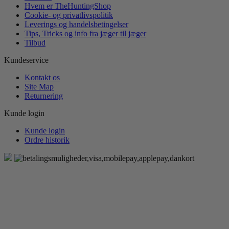
Hvem er TheHuntingShop
Cookie- og privatlivspolitik
Leverings og handelsbetingelser
Tips, Tricks og info fra jæger til jæger
Tilbud
Kundeservice
Kontakt os
Site Map
Returnering
Kunde login
Kunde login
Ordre historik