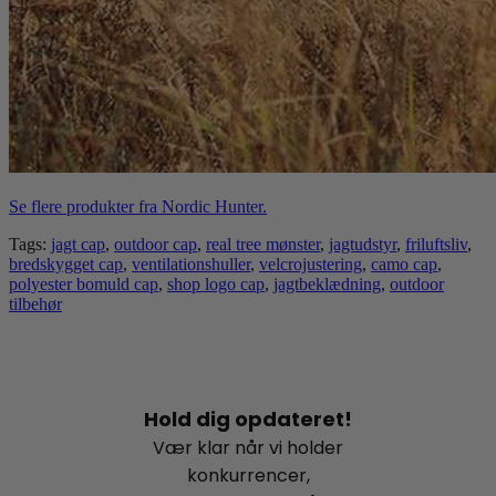
Se flere produkter fra Nordic Hunter.
Tags:
jagt cap
,
outdoor cap
,
real tree mønster
,
jagtudstyr
,
friluftsliv
,
bredskygget cap
,
ventilationshuller
,
velcrojustering
,
camo cap
,
polyester bomuld cap
,
shop logo cap
,
jagtbeklædning
,
outdoor
tilbehør
Hold dig opdateret!
Vær klar når vi holder
konkurrencer,