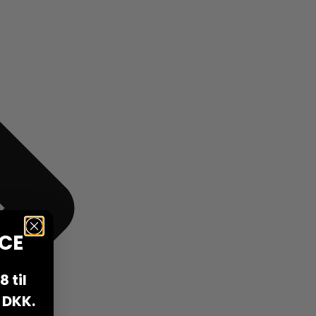
CE
 til
 DKK.