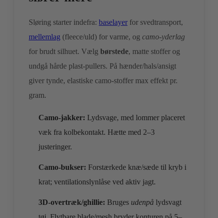
Sløring starter indefra:
baselayer
for svedtransport,
mellemlag
(fleece/uld) for varme, og
camo‑yderlag
for brudt silhuet. Vælg
børstede
, matte stoffer og
undgå hårde plast‑pullers. På hænder/hals/ansigt
giver tynde, elastiske camo‑stoffer max effekt pr.
gram.
Camo‑jakker:
Lydsvage, med lommer placeret
væk fra kolbekontakt. Hætte med 2–3
justeringer.
Camo‑bukser:
Forstærkede knæ/sæde til kryb i
krat; ventilationslynlåse ved aktiv jagt.
3D‑overtræk/ghillie:
Bruges
udenpå
lydsvagt
tøj. Flytbare blade/mesh bryder konturen på 5–