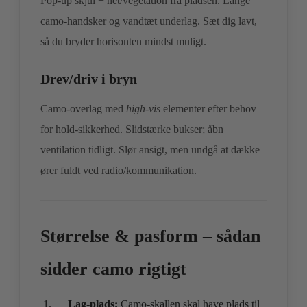
Pop‑up skjul + net/vegetation fra pladsen. Lange
camo‑handsker og vandtæt underlag. Sæt dig lavt,
så du bryder horisonten mindst muligt.
Drev/driv i bryn
Camo‑overlag med
high‑vis
elementer efter behov
for hold‑sikkerhed. Slidstærke bukser; åbn
ventilation tidligt. Slør ansigt, men undgå at dække
ører fuldt ved radio/kommunikation.
Størrelse & pasform – sådan
sidder camo rigtigt
Lag‑plads:
Camo‑skallen skal have plads til