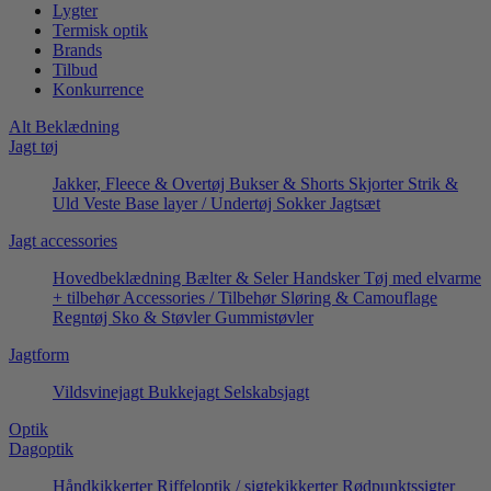
Lygter
Termisk optik
Brands
Tilbud
Konkurrence
Alt Beklædning
Jagt tøj
Jakker, Fleece & Overtøj
Bukser & Shorts
Skjorter
Strik &
Uld
Veste
Base layer / Undertøj
Sokker
Jagtsæt
Jagt accessories
Hovedbeklædning
Bælter & Seler
Handsker
Tøj med elvarme
+ tilbehør
Accessories / Tilbehør
Sløring & Camouflage
Regntøj
Sko & Støvler
Gummistøvler
Jagtform
Vildsvinejagt
Bukkejagt
Selskabsjagt
Optik
Dagoptik
Håndkikkerter
Riffeloptik / sigtekikkerter
Rødpunktssigter