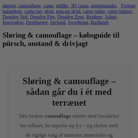
sløring
,
camouflage
,
camo
,
ghillie
,
3D camo
,
ansigtsmaske
,
Fortsæt
halsedisse
,
camo net
,
skjul
,
pop-up skjul
,
camo jakke
,
camo bukser
,
Desolve Veil
,
Desolve Fire
,
Desolve Zero
,
Realtree
,
Adapt
,
Innovation
,
Deerhunter
,
Seeland
,
Swedteam
,
Badlands
Sløring & camouflage – købsguide til
pürsch, anstand & drivjagt
Sløring & camouflage –
sådan går du i ét med
terrænet
Den bedste
camouflage
starter med forståelse
for
silhuet, bevægelse og lys
– og slutter med
de rigtige valg af mønster, materialer og