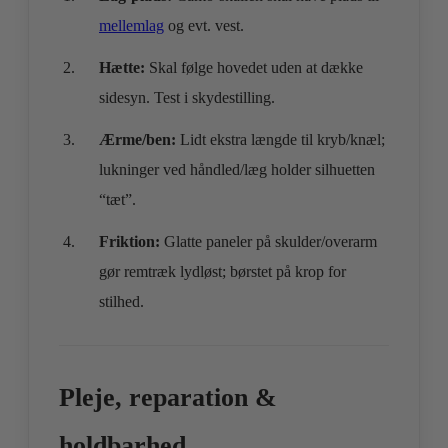
mellemlag
og evt. vest.
Hætte:
Skal følge hovedet uden at dække
sidesyn. Test i skydestilling.
Ærme/ben:
Lidt ekstra længde til kryb/knæl;
lukninger ved håndled/læg holder silhuetten
“tæt”.
Friktion:
Glatte paneler på skulder/overarm
gør remtræk lydløst; børstet på krop for
stilhed.
Pleje, reparation &
holdbarhed