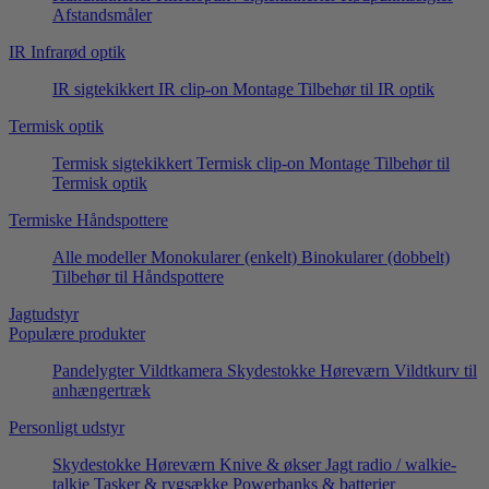
Afstandsmåler
IR Infrarød optik
IR sigtekikkert
IR clip-on
Montage
Tilbehør til IR optik
Termisk optik
Termisk sigtekikkert
Termisk clip-on
Montage
Tilbehør til
Termisk optik
Termiske Håndspottere
Alle modeller
Monokularer (enkelt)
Binokularer (dobbelt)
Tilbehør til Håndspottere
Jagtudstyr
Populære produkter
Pandelygter
Vildtkamera
Skydestokke
Høreværn
Vildtkurv til
anhængertræk
Personligt udstyr
Skydestokke
Høreværn
Knive & økser
Jagt radio / walkie-
talkie
Tasker & rygsække
Powerbanks & batterier