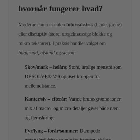
hvornår fungerer hvad?
Moderne camo er enten
fotorealistisk
(blade, grene)
eller
disruptiv
(store, uregelmæssige blokke og
mikro‑teksturer). I praksis handler valget om
baggrund, afstand
og
sæson
:
Skov/mark – helårs:
Store, urolige mønstre som
DESOLVE®
Veil
opløser kroppen fra
mellemdistance.
Kanter/siv – efterår:
Varme brune/grønne toner;
mix af macro‑ og micro‑detaljer giver både nær‑
og fjernsløring.
Fyr/lyng – forår/sommer:
Dæmpede