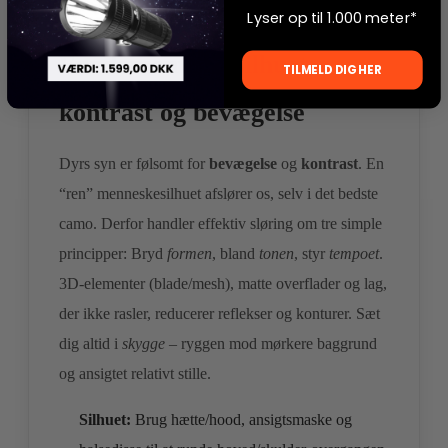
Lyser op til 1.000 meter*
Fundamentet – silhuet,
TILMELD DIG HER
kontrast og bevægelse
Dyrs syn er følsomt for
bevægelse
og
kontrast
. En
“ren” menneskesilhuet afslører os, selv i det bedste
camo. Derfor handler effektiv sløring om tre simple
principper: Bryd
formen
, bland
tonen
, styr
tempoet
.
3D‑elementer (blade/mesh), matte overflader og lag,
der ikke rasler, reducerer reflekser og konturer. Sæt
dig altid i
skygge
– ryggen mod mørkere baggrund
og ansigtet relativt stille.
Silhuet:
Brug hætte/hood, ansigtsmaske og