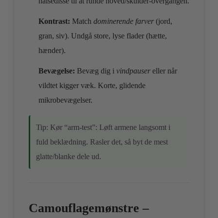
halsedisse til at runde hoved/skulder‑overgangen.
Kontrast:
Match
dominerende farver
(jord,
gran, siv). Undgå store, lyse flader (hætte,
hænder).
Bevægelse:
Bevæg dig i
vindpauser
eller når
vildtet kigger væk. Korte, glidende
mikrobevægelser.
Tip: Kør “arm‑test”: Løft armene langsomt i
fuld beklædning. Rasler det, så byt de mest
glatte/blanke dele ud.
Camouflagemønstre –