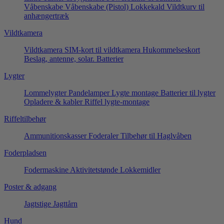
Våbenskabe
Våbenskabe (Pistol)
Lokkekald
Vildtkurv til
anhængertræk
Vildtkamera
Vildtkamera
SIM-kort til vildtkamera
Hukommelseskort
Beslag, antenne, solar.
Batterier
Lygter
Lommelygter
Pandelamper
Lygte montage
Batterier til lygter
Opladere & kabler
Riffel lygte-montage
Riffeltilbehør
Ammunitionskasser
Foderaler
Tilbehør til Haglvåben
Foderpladsen
Fodermaskine
Aktivitetstønde
Lokkemidler
Poster & adgang
Jagtstige
Jagttårn
Hund