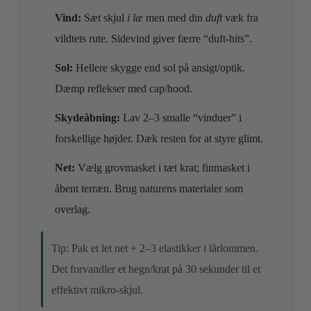
Vind:
Sæt skjul
i læ
men med din
duft
væk fra
vildtets rute. Sidevind giver færre “duft‑hits”.
Sol:
Hellere skygge end sol på ansigt/optik.
Dæmp reflekser med cap/hood.
Skydeåbning:
Lav 2–3 smalle “vinduer” i
forskellige højder. Dæk resten for at styre glimt.
Net:
Vælg grovmasket i tæt krat; finmasket i
åbent terræn. Brug naturens materialer som
overlag.
Tip: Pak et let net + 2–3 elastikker i lårlommen.
Det forvandler et hegn/krat på 30 sekunder til et
effektivt mikro‑skjul.