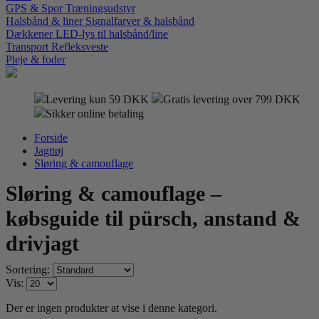
GPS & Spor
Træningsudstyr
Halsbånd & liner
Signalfarver & halsbånd
Dækkener
LED-lys til halsbånd/line
Transport
Refleksveste
Pleje & foder
Levering kun 59 DKK
Gratis levering over 799 DKK
Sikker online betaling
Forside
Jagttøj
Sløring & camouflage
Sløring & camouflage –
købsguide til pürsch, anstand &
drivjagt
Sortering:
Vis:
Der er ingen produkter at vise i denne kategori.