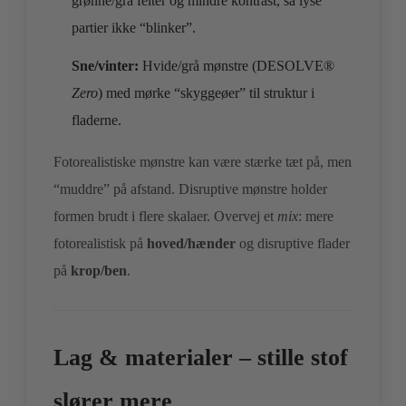
grønne/grå felter og mindre kontrast, så lyse
partier ikke “blinker”.
Sne/vinter:
Hvide/grå mønstre (DESOLVE®
Zero
) med mørke “skyggeøer” til struktur i
fladerne.
Fotorealistiske mønstre kan være stærke tæt på, men
“muddre” på afstand. Disruptive mønstre holder
formen brudt i flere skalaer. Overvej et
mix
: mere
fotorealistisk på
hoved/hænder
og disruptive flader
på
krop/ben
.
Lag & materialer – stille stof
slører mere