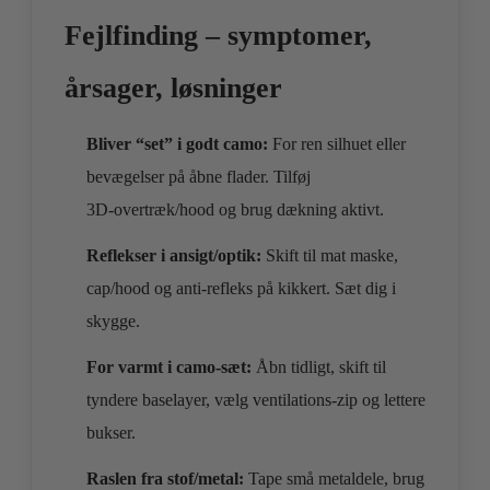
Fejlfinding – symptomer,
årsager, løsninger
Bliver “set” i godt camo:
For ren silhuet eller
bevægelser på åbne flader. Tilføj
3D‑overtræk/hood og brug dækning aktivt.
Reflekser i ansigt/optik:
Skift til mat maske,
cap/hood og anti‑refleks på kikkert. Sæt dig i
skygge.
For varmt i camo‑sæt:
Åbn tidligt, skift til
tyndere baselayer, vælg ventilations‑zip og lettere
bukser.
Raslen fra stof/metal:
Tape små metaldele, brug