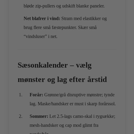
bløde zip‑pullers og udskift blanke paneler.
Net blafrer i vind:
Stram med elastikker og
brug flere små fæstepunkter. Skær små
“vindsluser” i net.
Sæsonkalender – vælg
mønster og lag efter årstid
Forår:
Grønne/grå disruptive mønstre; tynde
lag. Maske/handsker er must i skarp forårssol.
Sommer:
Let 2.5‑lags camo‑skal i rygsække;
mesh‑handsker og cap mod glimt fra