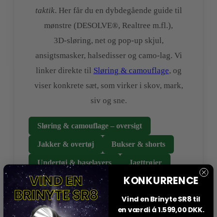
taktik
. Her får du en dybdegående guide til
mønstre (DESOLVE®, Realtree m.fl.),
3D‑sløring, net og pop‑up skjul,
ansigtsmasker, halsedisser og camo‑lag. Vi
linker direkte til
Sløring & camouflage
, og
viser konkrete sæt, som virker i skov, mark,
siv og sne.
Sløring & camouflage – oversigt
Jakker & overtøj
Bukser & shorts
Undertøj & baselayers
Jagttrøjer
KONKURRENCE
Deerhunter
Seeland
Swedteam
Vind en Brinyte SR8 til
en værdi á 1.599,00 DKK.