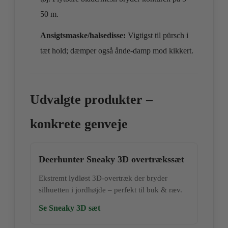
50 m.
Ansigtsmaske/halsedisse:
Vigtigst til pürsch i
tæt hold; dæmper også ånde‑damp mod kikkert.
Udvalgte produkter –
konkrete genveje
Deerhunter Sneaky 3D overtrækssæt
Ekstremt lydløst 3D‑overtræk der bryder
silhuetten i jordhøjde – perfekt til buk & ræv.
Se Sneaky 3D sæt