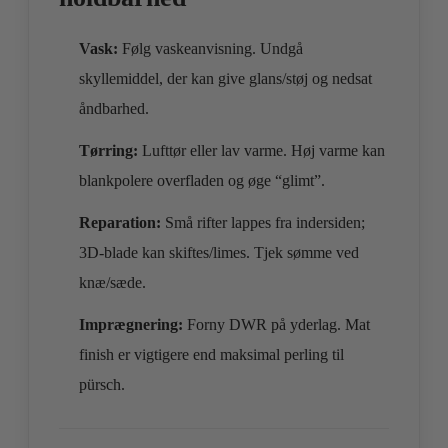
Vask:
Følg vaskeanvisning. Undgå
skyllemiddel, der kan give glans/støj og nedsat
åndbarhed.
Tørring:
Lufttør eller lav varme. Høj varme kan
blankpolere overfladen og øge “glimt”.
Reparation:
Små rifter lappes fra indersiden;
3D‑blade kan skiftes/limes. Tjek sømme ved
knæ/sæde.
Imprægnering:
Forny DWR på yderlag. Mat
finish er vigtigere end maksimal perling til
pürsch.