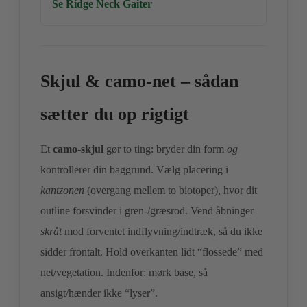
Se Ridge Neck Gaiter
Skjul & camo‑net – sådan
sætter du op rigtigt
Et
camo‑skjul
gør to ting: bryder din form
og
kontrollerer din baggrund. Vælg placering i
kantzonen
(overgang mellem to biotoper), hvor dit
outline forsvinder i gren‑/græsrod. Vend åbninger
skråt
mod forventet indflyvning/indtræk, så du ikke
sidder frontalt. Hold overkanten lidt “flossede” med
net/vegetation. Indenfor: mørk base, så
ansigt/hænder ikke “lyser”.