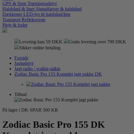
GPS & Spor
Træningsudstyr
Halsbånd & liner
Signalfarver & halsbånd
Dækkener
LED-lys til halsbånd/line
Transport
Refleksveste
Pleje & foder
Levering kun 59 DKK
Gratis levering over 799 DKK
Sikker online betaling
Forside
Jagtudstyr
Jagt radio / walkie-talkie
Zodiac Basic Pro 155 Komplet jagt pakke DK
Tilbud
På lager i DK
SPAR 500 KR
Zodiac Basic Pro 155 DK