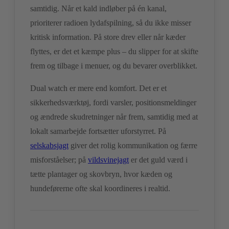
samtidig. Når et kald indløber på én kanal,
prioriterer radioen lydafspilning, så du ikke misser
kritisk information. På store drev eller når kæder
flyttes, er det et kæmpe plus – du slipper for at skifte
frem og tilbage i menuer, og du bevarer overblikket.
Dual watch er mere end komfort. Det er et
sikkerhedsværktøj, fordi varsler, positionsmeldinger
og ændrede skudretninger når frem, samtidig med at
lokalt samarbejde fortsætter uforstyrret. På
selskabsjagt
giver det rolig kommunikation og færre
misforståelser; på
vildsvinejagt
er det guld værd i
tætte plantager og skovbryn, hvor kæden og
hundeførerne ofte skal koordineres i realtid.