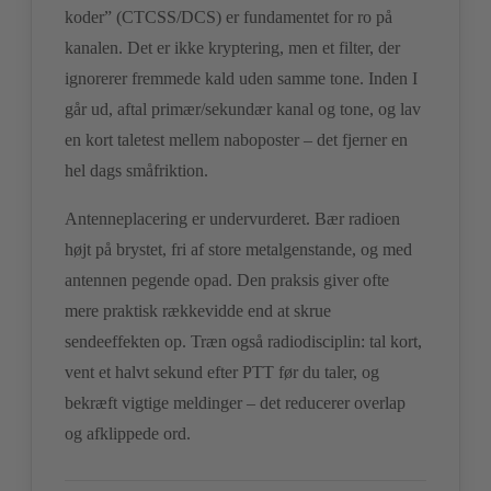
koder” (CTCSS/DCS) er fundamentet for ro på
kanalen. Det er ikke kryptering, men et filter, der
ignorerer fremmede kald uden samme tone. Inden I
går ud, aftal primær/sekundær kanal og tone, og lav
en kort taletest mellem naboposter – det fjerner en
hel dags småfriktion.
Antenneplacering er undervurderet. Bær radioen
højt på brystet, fri af store metalgenstande, og med
antennen pegende opad. Den praksis giver ofte
mere praktisk rækkevidde end at skrue
sendeeffekten op. Træn også radiodisciplin: tal kort,
vent et halvt sekund efter PTT før du taler, og
bekræft vigtige meldinger – det reducerer overlap
og afklippede ord.