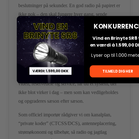
beslutninger på sekunder. En god radio på papiret er
ikke nok – den skal fungere hver gang, sende
tydeligt første gang og kunne betjenes “blindt”, når
KONKURRENC
fokus er på sikkerhedsretninger og vildt i
Vind en Brinyte SR8 t
bevægelse.
Zodiac
har i årtier leveret netop den
en værdi á 1.599,00 D
kombination: stærk modtagelse i skov/kuperet
Lyser op til 1.000 met
terræn, høj taleforståelighed ved lav volumen og
kabinetter, der tåler at blive brugt. Når det
TILMELD DIG HER
kombineres med importørens direkte adgang til
viden, reservedele og service, får du et system, der
ikke blot virker i dag – men som kan vedligeholdes
og opgraderes sæson efter sæson.
Som officiel importør rådgiver vi om kanalplan,
“private koder” (CTCSS/DCS), antenneplacering,
strømøkonomi og tilbehør, så radio og jagtlag