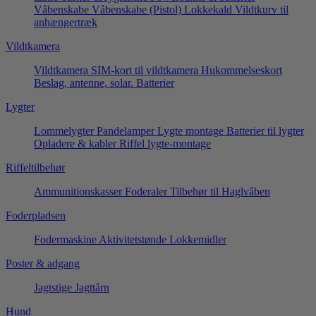
Våbenskabe
Våbenskabe (Pistol)
Lokkekald
Vildtkurv til
anhængertræk
Vildtkamera
Vildtkamera
SIM-kort til vildtkamera
Hukommelseskort
Beslag, antenne, solar.
Batterier
Lygter
Lommelygter
Pandelamper
Lygte montage
Batterier til lygter
Opladere & kabler
Riffel lygte-montage
Riffeltilbehør
Ammunitionskasser
Foderaler
Tilbehør til Haglvåben
Foderpladsen
Fodermaskine
Aktivitetstønde
Lokkemidler
Poster & adgang
Jagtstige
Jagttårn
Hund