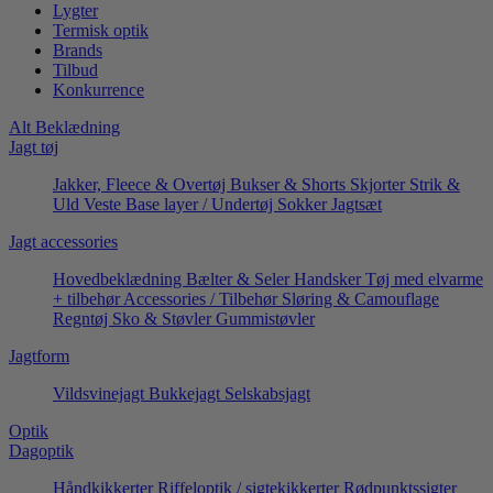
Lygter
Termisk optik
Brands
Tilbud
Konkurrence
Alt Beklædning
Jagt tøj
Jakker, Fleece & Overtøj
Bukser & Shorts
Skjorter
Strik &
Uld
Veste
Base layer / Undertøj
Sokker
Jagtsæt
Jagt accessories
Hovedbeklædning
Bælter & Seler
Handsker
Tøj med elvarme
+ tilbehør
Accessories / Tilbehør
Sløring & Camouflage
Regntøj
Sko & Støvler
Gummistøvler
Jagtform
Vildsvinejagt
Bukkejagt
Selskabsjagt
Optik
Dagoptik
Håndkikkerter
Riffeloptik / sigtekikkerter
Rødpunktssigter