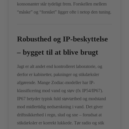
konsonanter står tydeligt frem. Forskellen mellem
“måske” og “forstået” ligger ofte i netop den tuning.
Robusthed og IP-beskyttelse
– bygget til at blive brugt
Jagt er alt andet end kontrolleret laboratorie, og
derfor er kabinetter, pakninger og stikdæksler
afgørende. Mange Zodiac-modeller har IP-
klassificering mod vand og støv (fx IP54/IP67).
IP67 betyder typisk fuld støvtæthed og modstand
mod midlertidig nedsænkning i vand. Det giver
driftssikkerhed i regn, slud og sne – forudsat at
stikdæksler er korrekt lukkede. Tør radio og stik