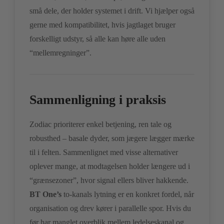
små dele, der holder systemet i drift. Vi hjælper også
gerne med kompatibilitet, hvis jagtlaget bruger
forskelligt udstyr, så alle kan høre alle uden
“mellemregninger”.
Sammenligning i praksis
Zodiac prioriterer enkel betjening, ren tale og
robusthed – basale dyder, som jægere lægger mærke
til i felten. Sammenlignet med visse alternativer
oplever mange, at modtagelsen holder længere ud i
“grænsezoner”, hvor signal ellers bliver hakkende.
BT One’s
to-kanals lytning er en konkret fordel, når
organisation og drev kører i parallelle spor. Hvis du
før har manglet overblik mellem ledelseskanal og