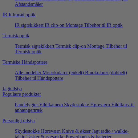
Afstandsmåler
IR Infrarød optik
IR sigtekikkert
IR clip-on
Montage
Tilbehør til IR optik
Termisk optik
Termisk sigtekikkert
Termisk clip-on
Montage
Tilbehør til
Termisk optik
Termiske Håndspottere
Alle modeller
Monokularer (enkelt)
Binokularer (dobbelt)
Tilbehør til Håndspottere
Jagtudstyr
Populære produkter
Pandelygter
Vildtkamera
Skydestokke
Høreværn
Vildtkurv til
anhængertræk
Personligt udstyr
Skydestokke
Høreværn
Knive & økser
Jagt radio / walkie-
talkie
Tasker & rygsække
Powerbanks & batterier