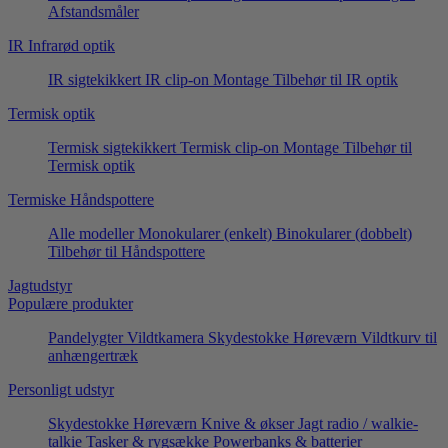
Afstandsmåler
IR Infrarød optik
IR sigtekikkert
IR clip-on
Montage
Tilbehør til IR optik
Termisk optik
Termisk sigtekikkert
Termisk clip-on
Montage
Tilbehør til
Termisk optik
Termiske Håndspottere
Alle modeller
Monokularer (enkelt)
Binokularer (dobbelt)
Tilbehør til Håndspottere
Jagtudstyr
Populære produkter
Pandelygter
Vildtkamera
Skydestokke
Høreværn
Vildtkurv til
anhængertræk
Personligt udstyr
Skydestokke
Høreværn
Knive & økser
Jagt radio / walkie-
talkie
Tasker & rygsække
Powerbanks & batterier