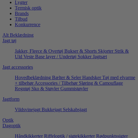
Lygter
Termisk optik
Brands
Tilbud
Konkurrence
Alt Beklædning
Jagt tøj
Jakker, Fleece & Overtøj
Bukser & Shorts
Skjorter
Strik &
Uld
Veste
Base layer / Undertøj
Sokker
Jagtsæt
Jagt accessories
Hovedbeklædning
Bælter & Seler
Handsker
Tøj med elvarme
+ tilbehør
Accessories / Tilbehør
Sløring & Camouflage
Regntøj
Sko & Støvler
Gummistøvler
Jagtform
Vildsvinejagt
Bukkejagt
Selskabsjagt
Optik
Dagoptik
Håndkikkerter
Riffeloptik / sigtekikkerter
Rødpunktssigter