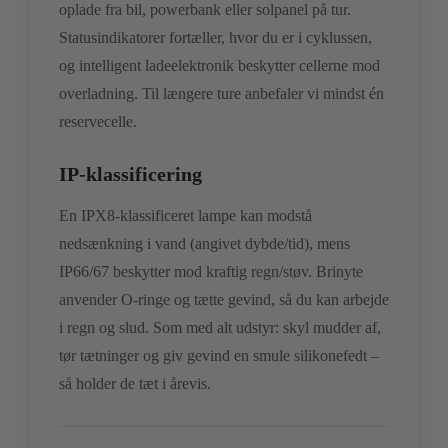
oplade fra bil, powerbank eller solpanel på tur.
Statusindikatorer fortæller, hvor du er i cyklussen,
og intelligent ladeelektronik beskytter cellerne mod
overladning. Til længere ture anbefaler vi mindst én
reservecelle.
IP-klassificering
En IPX8-klassificeret lampe kan modstå
nedsænkning i vand (angivet dybde/tid), mens
IP66/67 beskytter mod kraftig regn/støv. Brinyte
anvender O-ringe og tætte gevind, så du kan arbejde
i regn og slud. Som med alt udstyr: skyl mudder af,
tør tætninger og giv gevind en smule silikonefedt –
så holder de tæt i årevis.