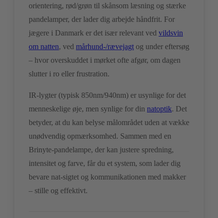
orientering, rød/grøn til skånsom læsning og stærke
pandelamper, der lader dig arbejde håndfrit. For
jægere i Danmark er det især relevant ved
vildsvin
om natten
, ved
mårhund-/rævejagt
og under eftersøg
– hvor overskuddet i mørket ofte afgør, om dagen
slutter i ro eller frustration.
IR-lygter (typisk 850nm/940nm) er usynlige for det
menneskelige øje, men synlige for din
natoptik
. Det
betyder, at du kan belyse målområdet uden at vække
unødvendig opmærksomhed. Sammen med en
Brinyte-pandelampe, der kan justere spredning,
intensitet og farve, får du et system, som lader dig
bevare nat-sigtet og kommunikationen med makker
– stille og effektivt.