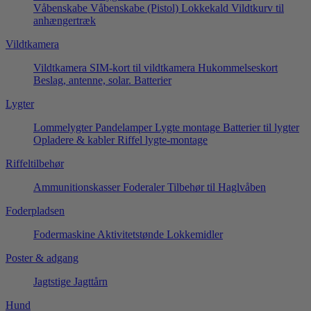
Våbenskabe
Våbenskabe (Pistol)
Lokkekald
Vildtkurv til
anhængertræk
Vildtkamera
Vildtkamera
SIM-kort til vildtkamera
Hukommelseskort
Beslag, antenne, solar.
Batterier
Lygter
Lommelygter
Pandelamper
Lygte montage
Batterier til lygter
Opladere & kabler
Riffel lygte-montage
Riffeltilbehør
Ammunitionskasser
Foderaler
Tilbehør til Haglvåben
Foderpladsen
Fodermaskine
Aktivitetstønde
Lokkemidler
Poster & adgang
Jagtstige
Jagttårn
Hund