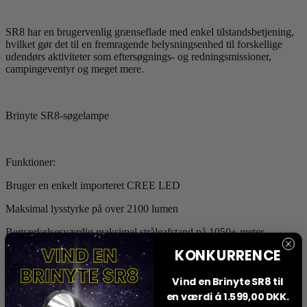
SR8 har en brugervenlig grænseflade med enkel tilstandsbetjening,
hvilket gør det til en fremragende belysningsenhed til forskellige
udendørs aktiviteter som eftersøgnings- og redningsmissioner,
campingeventyr og meget mere.
Brinyte SR8-søgelampe
Funktioner:
Bruger en enkelt importeret CREE LED
Maksimal lysstyrke på over 2100 lumen
Bemærkelsesværdig maksimal stråleafstand på 1050+ meter
KONKURRENCE
Strømforsyning:
Vind en Brinyte SR8 til
en værdi á 1.599,00 DKK.
Drives af en batteriholder, der rummer fire 18650 batterier