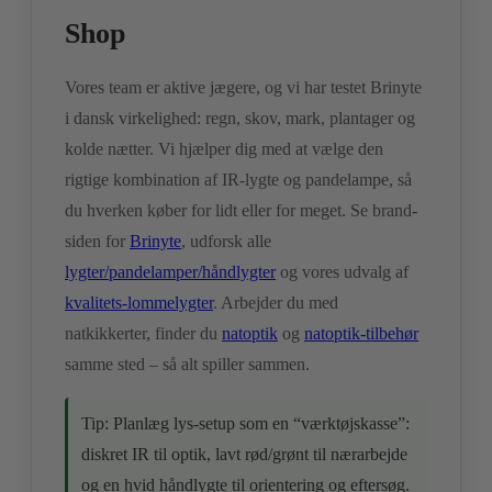
Shop
Vores team er aktive jægere, og vi har testet Brinyte
i dansk virkelighed: regn, skov, mark, plantager og
kolde nætter. Vi hjælper dig med at vælge den
rigtige kombination af IR-lygte og pandelampe, så
du hverken køber for lidt eller for meget. Se brand-
siden for
Brinyte
, udforsk alle
lygter/pandelamper/håndlygter
og vores udvalg af
kvalitets-lommelygter
. Arbejder du med
natkikkerter, finder du
natoptik
og
natoptik-tilbehør
samme sted – så alt spiller sammen.
Tip: Planlæg lys-setup som en “værktøjskasse”:
diskret IR til optik, lavt rød/grønt til nærarbejde
og en hvid håndlygte til orientering og eftersøg.