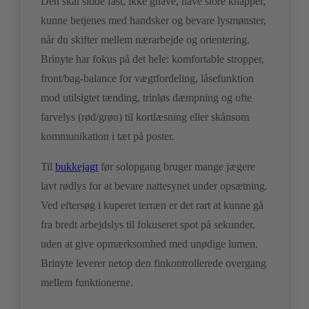
Den skal sidde fast, ikke gnave, have store knapper,
kunne betjenes med handsker og bevare lysmønster,
når du skifter mellem nærarbejde og orientering.
Brinyte har fokus på det hele: komfortable stropper,
front/bag-balance for vægtfordeling, låsefunktion
mod utilsigtet tænding, trinløs dæmpning og ofte
farvelys (rød/grøn) til kortlæsning eller skånsom
kommunikation i tæt på poster.
Til
bukkejagt
før solopgang bruger mange jægere
lavt rødlys for at bevare nattesynet under opsætning.
Ved eftersøg i kuperet terræn er det rart at kunne gå
fra bredt arbejdslys til fokuseret spot på sekunder,
uden at give opmærksomhed med unødige lumen.
Brinyte leverer netop den finkontrollerede overgang
mellem funktionerne.