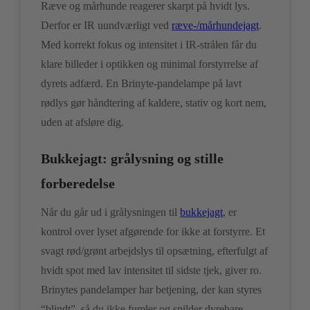
Ræve og mårhunde reagerer skarpt på hvidt lys.
Derfor er IR uundværligt ved
ræve-/mårhundejagt
.
Med korrekt fokus og intensitet i IR-strålen får du
klare billeder i optikken og minimal forstyrrelse af
dyrets adfærd. En Brinyte-pandelampe på lavt
rødlys gør håndtering af kaldere, stativ og kort nem,
uden at afsløre dig.
Bukkejagt: grålysning og stille
forberedelse
Når du går ud i grålysningen til
bukkejagt
, er
kontrol over lyset afgørende for ikke at forstyrre. Et
svagt rød/grønt arbejdslys til opsætning, efterfulgt af
hvidt spot med lav intensitet til sidste tjek, giver ro.
Brinytes pandelamper har betjening, der kan styres
“blindt”, så du ikke fumler og spilder dyrebare