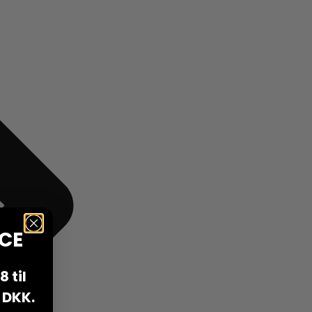
CE
 til
 DKK.