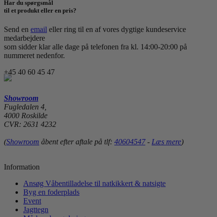
Har du spørgsmål
til et produkt eller en pris?
Send en
email
eller ring til en af vores dygtige kundeservice
medarbejdere
som sidder klar alle dage på telefonen fra kl. 14:00-20:00 på
nummeret nedenfor.
+45 40 60 45 47
Showroom
Fugledalen 4,
4000 Roskilde
CVR: 2631 4232
(
Showroom
åbent efter aftale på tlf:
40604547
-
Læs mere
)
Information
Ansøg Våbentilladelse til natkikkert & natsigte
Byg en foderplads
Event
Jagttegn