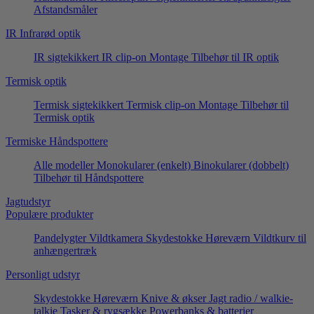
Afstandsmåler
IR Infrarød optik
IR sigtekikkert
IR clip-on
Montage
Tilbehør til IR optik
Termisk optik
Termisk sigtekikkert
Termisk clip-on
Montage
Tilbehør til
Termisk optik
Termiske Håndspottere
Alle modeller
Monokularer (enkelt)
Binokularer (dobbelt)
Tilbehør til Håndspottere
Jagtudstyr
Populære produkter
Pandelygter
Vildtkamera
Skydestokke
Høreværn
Vildtkurv til
anhængertræk
Personligt udstyr
Skydestokke
Høreværn
Knive & økser
Jagt radio / walkie-
talkie
Tasker & rygsække
Powerbanks & batterier