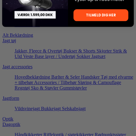
Lygter
Termisk optik
Brands
TILMELD DIG HER
Tilbud
Konkurrence
Alt Beklædning
Jagt tøj
Jakker, Fleece & Overtøj
Bukser & Shorts
Skjorter
Strik &
Uld
Veste
Base layer / Undertøj
Sokker
Jagtsæt
Jagt accessories
Hovedbeklædning
Bælter & Seler
Handsker
Tøj med elvarme
+ tilbehør
Accessories / Tilbehør
Sløring & Camouflage
Regntøj
Sko & Støvler
Gummistøvler
Jagtform
Vildsvinejagt
Bukkejagt
Selskabsjagt
Optik
Dagoptik
Håndkikkerter
Riffeloptik / sigtekikkerter
Rødpunktssigter