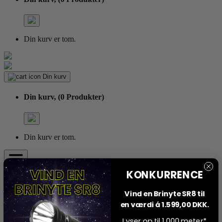
Din kurv er tom.
Din kurv
Din kurv,
(0 Produkter)
Din kurv er tom.
KONKURRENCE
Alt Beklædning
Optik
Vind en Brinyte SR8 til
Jagtudstyr
en værdi á 1.599,00 DKK.
Hund
Vildtkamera
Lyser op til 1.000 meter*