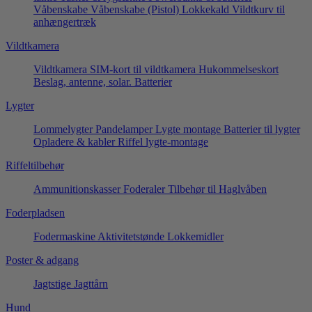
Våbenskabe
Våbenskabe (Pistol)
Lokkekald
Vildtkurv til
anhængertræk
Vildtkamera
Vildtkamera
SIM-kort til vildtkamera
Hukommelseskort
Beslag, antenne, solar.
Batterier
Lygter
Lommelygter
Pandelamper
Lygte montage
Batterier til lygter
Opladere & kabler
Riffel lygte-montage
Riffeltilbehør
Ammunitionskasser
Foderaler
Tilbehør til Haglvåben
Foderpladsen
Fodermaskine
Aktivitetstønde
Lokkemidler
Poster & adgang
Jagtstige
Jagttårn
Hund