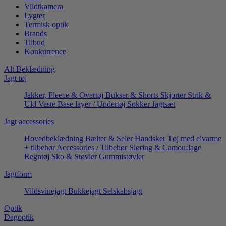
Vildtkamera
Lygter
Termisk optik
Brands
Tilbud
Konkurrence
Alt Beklædning
Jagt tøj
Jakker, Fleece & Overtøj
Bukser & Shorts
Skjorter
Strik &
Uld
Veste
Base layer / Undertøj
Sokker
Jagtsæt
Jagt accessories
Hovedbeklædning
Bælter & Seler
Handsker
Tøj med elvarme
+ tilbehør
Accessories / Tilbehør
Sløring & Camouflage
Regntøj
Sko & Støvler
Gummistøvler
Jagtform
Vildsvinejagt
Bukkejagt
Selskabsjagt
Optik
Dagoptik