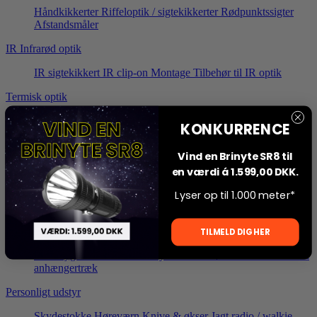
Håndkikkerter
Riffeloptik / sigtekikkerter
Rødpunktssigter
Afstandsmåler
IR Infrarød optik
IR sigtekikkert
IR clip-on
Montage
Tilbehør til IR optik
Termisk optik
Termisk sigtekikkert
Termisk clip-on
Montage
Tilbehør til
KONKURRENCE
Termisk optik
Vind en Brinyte SR8 til
Termiske Håndspottere
en værdi á 1.599,00 DKK.
Alle modeller
Monokularer (enkelt)
Binokularer (dobbelt)
Lyser op til 1.000 meter*
Tilbehør til Håndspottere
Jagtudstyr
Populære produkter
TILMELD DIG HER
Pandelygter
Vildtkamera
Skydestokke
Høreværn
Vildtkurv til
anhængertræk
Personligt udstyr
Skydestokke
Høreværn
Knive & økser
Jagt radio / walkie-