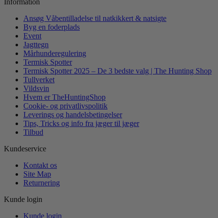
Information
Ansøg Våbentilladelse til natkikkert & natsigte
Byg en foderplads
Event
Jagttegn
Mårhunderegulering
Termisk Spotter
Termisk Spotter 2025 – De 3 bedste valg | The Hunting Shop
Tullverket
Vildsvin
Hvem er TheHuntingShop
Cookie- og privatlivspolitik
Leverings og handelsbetingelser
Tips, Tricks og info fra jæger til jæger
Tilbud
Kundeservice
Kontakt os
Site Map
Returnering
Kunde login
Kunde login