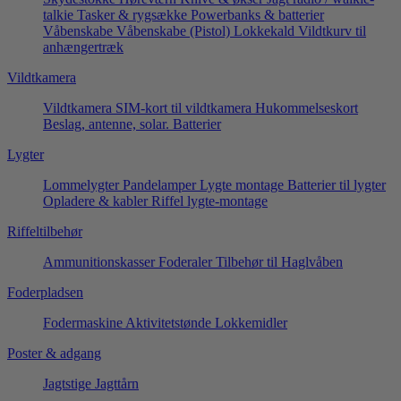
talkie
Tasker & rygsække
Powerbanks & batterier
Våbenskabe
Våbenskabe (Pistol)
Lokkekald
Vildtkurv til
anhængertræk
Vildtkamera
Vildtkamera
SIM-kort til vildtkamera
Hukommelseskort
Beslag, antenne, solar.
Batterier
Lygter
Lommelygter
Pandelamper
Lygte montage
Batterier til lygter
Opladere & kabler
Riffel lygte-montage
Riffeltilbehør
Ammunitionskasser
Foderaler
Tilbehør til Haglvåben
Foderpladsen
Fodermaskine
Aktivitetstønde
Lokkemidler
Poster & adgang
Jagtstige
Jagttårn