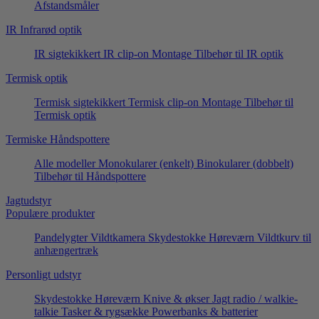
Afstandsmåler
IR Infrarød optik
IR sigtekikkert
IR clip-on
Montage
Tilbehør til IR optik
Termisk optik
Termisk sigtekikkert
Termisk clip-on
Montage
Tilbehør til
Termisk optik
Termiske Håndspottere
Alle modeller
Monokularer (enkelt)
Binokularer (dobbelt)
Tilbehør til Håndspottere
Jagtudstyr
Populære produkter
Pandelygter
Vildtkamera
Skydestokke
Høreværn
Vildtkurv til
anhængertræk
Personligt udstyr
Skydestokke
Høreværn
Knive & økser
Jagt radio / walkie-
talkie
Tasker & rygsække
Powerbanks & batterier