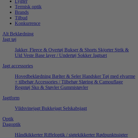
Lygter
Termisk optik
Brands
Tilbud
Konkurrence
Alt Beklædning
Jagt tøj
Jakker, Fleece & Overtøj
Bukser & Shorts
Skjorter
Strik &
Uld
Veste
Base layer / Undertøj
Sokker
Jagtsæt
Jagt accessories
Hovedbeklædning
Bælter & Seler
Handsker
Tøj med elvarme
+ tilbehør
Accessories / Tilbehør
Sløring & Camouflage
Regntøj
Sko & Støvler
Gummistøvler
Jagtform
Vildsvinejagt
Bukkejagt
Selskabsjagt
Optik
Dagoptik
Håndkikkerter
Riffeloptik / sigtekikkerter
Rødpunktssigter