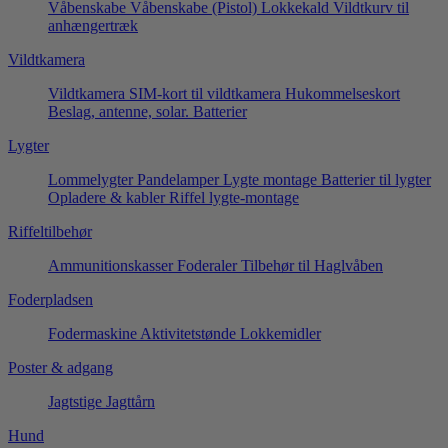
Våbenskabe
Våbenskabe (Pistol)
Lokkekald
Vildtkurv til
anhængertræk
Vildtkamera
Vildtkamera
SIM-kort til vildtkamera
Hukommelseskort
Beslag, antenne, solar.
Batterier
Lygter
Lommelygter
Pandelamper
Lygte montage
Batterier til lygter
Opladere & kabler
Riffel lygte-montage
Riffeltilbehør
Ammunitionskasser
Foderaler
Tilbehør til Haglvåben
Foderpladsen
Fodermaskine
Aktivitetstønde
Lokkemidler
Poster & adgang
Jagtstige
Jagttårn
Hund