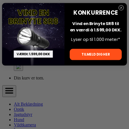
KONKURRENCE
Din kurv er tom.
Vind en Brinyte SR8 til
en værdi á 1.599,00 DKK.
Lyser op til 1.000 meter*
Din kurv
TILMELD DIG HER
Din kurv,
(0 Produkter)
Din kurv er tom.
Alt Beklædning
Optik
Jagtudstyr
Hund
Vildtkamera