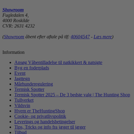
Showroom
Fugledalen 4,
4000 Roskilde
CVR: 2631 4232
(
Showroom
åbent efter aftale på tlf:
40604547
-
Læs mere
)
Information
Ansøg Våbentilladelse til natkikkert & natsigte
Byg en foderplads
Event
Jagttegn
Mårhunderegulering
Termisk Spotter
Termisk Spotter 2025 – De 3 bedste valg | The Hunting Shop
Tullverket
Vildsvin
Hvem er TheHuntingShop
Cookie- og privatlivspolitik
Leverings og handelsbetingelser
Tips, Tricks og info fra jæger til jæger
Tilbud