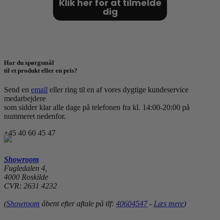
Klik her for at tilmelde
dig
Har du spørgsmål
til et produkt eller en pris?
Send en
email
eller ring til en af vores dygtige kundeservice
medarbejdere
som sidder klar alle dage på telefonen fra kl. 14:00-20:00 på
nummeret nedenfor.
+45 40 60 45 47
Showroom
Fugledalen 4,
4000 Roskilde
CVR: 2631 4232
(
Showroom
åbent efter aftale på tlf:
40604547
-
Læs mere
)