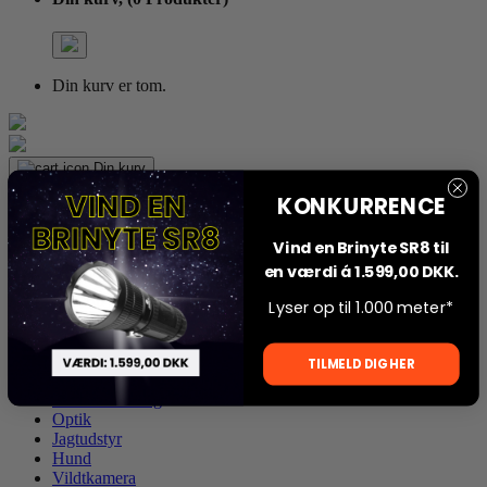
Din kurv er tom.
Din kurv
KONKURRENCE
Din kurv,
(0 Produkter)
Vind en Brinyte SR8 til
en værdi á 1.599,00 DKK.
Din kurv er tom.
Lyser op til 1.000 meter*
TILMELD DIG HER
Alt Beklædning
Optik
Jagtudstyr
Hund
Vildtkamera