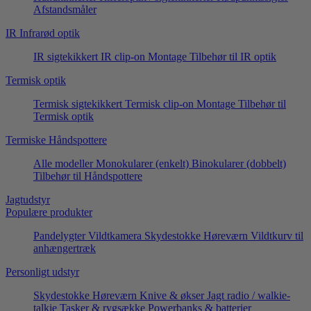
Afstandsmåler
IR Infrarød optik
IR sigtekikkert
IR clip-on
Montage
Tilbehør til IR optik
Termisk optik
Termisk sigtekikkert
Termisk clip-on
Montage
Tilbehør til
Termisk optik
Termiske Håndspottere
Alle modeller
Monokularer (enkelt)
Binokularer (dobbelt)
Tilbehør til Håndspottere
Jagtudstyr
Populære produkter
Pandelygter
Vildtkamera
Skydestokke
Høreværn
Vildtkurv til
anhængertræk
Personligt udstyr
Skydestokke
Høreværn
Knive & økser
Jagt radio / walkie-
talkie
Tasker & rygsække
Powerbanks & batterier