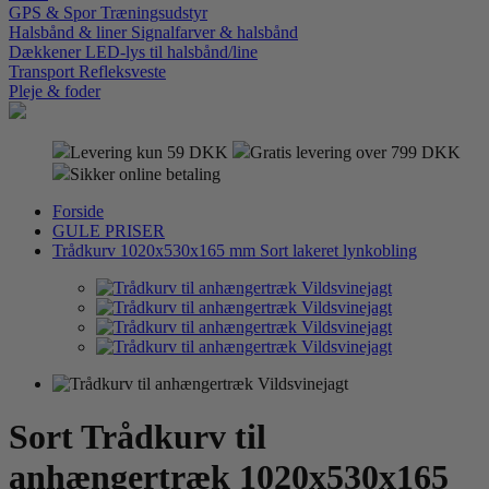
GPS & Spor
Træningsudstyr
Halsbånd & liner
Signalfarver & halsbånd
Dækkener
LED-lys til halsbånd/line
Transport
Refleksveste
Pleje & foder
Levering kun 59 DKK
Gratis levering over 799 DKK
Sikker online betaling
Forside
GULE PRISER
Trådkurv 1020x530x165 mm Sort lakeret lynkobling
Sort Trådkurv til
anhængertræk 1020x530x165