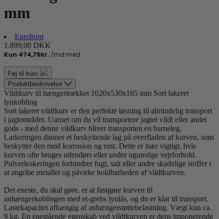
mm
Eurohunt
1.899,00 DKK
Føj til kurv
Produktbeskrivelse
Vildtkurv til hængertrækket 1020x530x165 mm Sort lakeret
lynkobling
Sort lakeret vildtkurv er den perfekte løsning til almindelig transport
i jagtområdet. Uanset om du vil transportere jagtet vildt eller andet
gods - med denne vildkurv bliver transporten en barneleg.
Larkeringen danner et beskyttende lag på overfladen af ​​kurven, som
beskytter den mod korrosion og rust. Dette er især vigtigt, hvis
kurven ofte bruges udendørs eller under ugunstige vejrforhold.
Pulverleakeringen forhindrer fugt, salt eller andre skadelige stoffer i
at angribe metallet og påvirke holdbarheden af ​​vildtkurven.
Det eneste, du skal gøre, er at fastgøre kurven til
anhængerkoblingen med et-grebs lynlås, og du er klar til transport.
Lastekapacitet afhængig af anhængerstøttebelastning. Vægt kun ca.
9 kg. En enestående egenskab ved vildtkurven er dens imponerende