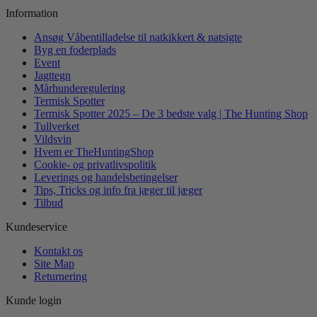
Information
Ansøg Våbentilladelse til natkikkert & natsigte
Byg en foderplads
Event
Jagttegn
Mårhunderegulering
Termisk Spotter
Termisk Spotter 2025 – De 3 bedste valg | The Hunting Shop
Tullverket
Vildsvin
Hvem er TheHuntingShop
Cookie- og privatlivspolitik
Leverings og handelsbetingelser
Tips, Tricks og info fra jæger til jæger
Tilbud
Kundeservice
Kontakt os
Site Map
Returnering
Kunde login