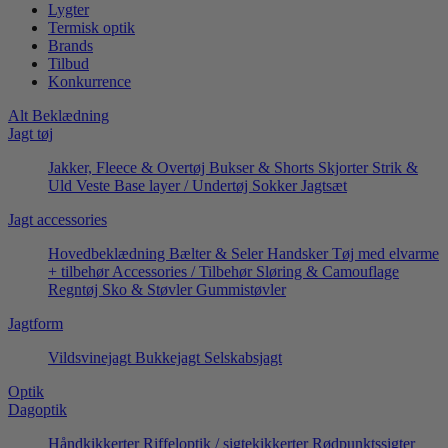
Lygter
Termisk optik
Brands
Tilbud
Konkurrence
Alt Beklædning
Jagt tøj
Jakker, Fleece & Overtøj
Bukser & Shorts
Skjorter
Strik &
Uld
Veste
Base layer / Undertøj
Sokker
Jagtsæt
Jagt accessories
Hovedbeklædning
Bælter & Seler
Handsker
Tøj med elvarme
+ tilbehør
Accessories / Tilbehør
Sløring & Camouflage
Regntøj
Sko & Støvler
Gummistøvler
Jagtform
Vildsvinejagt
Bukkejagt
Selskabsjagt
Optik
Dagoptik
Håndkikkerter
Riffeloptik / sigtekikkerter
Rødpunktssigter