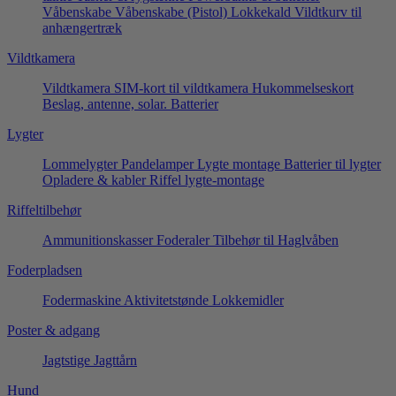
Våbenskabe
Våbenskabe (Pistol)
Lokkekald
Vildtkurv til
anhængertræk
Vildtkamera
Vildtkamera
SIM-kort til vildtkamera
Hukommelseskort
Beslag, antenne, solar.
Batterier
Lygter
Lommelygter
Pandelamper
Lygte montage
Batterier til lygter
Opladere & kabler
Riffel lygte-montage
Riffeltilbehør
Ammunitionskasser
Foderaler
Tilbehør til Haglvåben
Foderpladsen
Fodermaskine
Aktivitetstønde
Lokkemidler
Poster & adgang
Jagtstige
Jagttårn
Hund