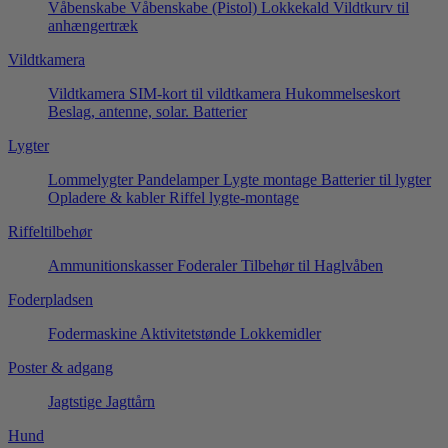
Våbenskabe
Våbenskabe (Pistol)
Lokkekald
Vildtkurv til
anhængertræk
Vildtkamera
Vildtkamera
SIM-kort til vildtkamera
Hukommelseskort
Beslag, antenne, solar.
Batterier
Lygter
Lommelygter
Pandelamper
Lygte montage
Batterier til lygter
Opladere & kabler
Riffel lygte-montage
Riffeltilbehør
Ammunitionskasser
Foderaler
Tilbehør til Haglvåben
Foderpladsen
Fodermaskine
Aktivitetstønde
Lokkemidler
Poster & adgang
Jagtstige
Jagttårn
Hund