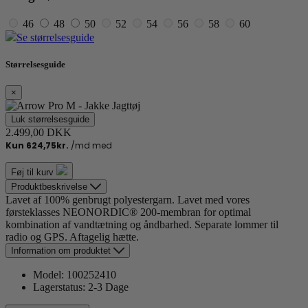
46
48
50
52
54
56
58
60
Se størrelsesguide
Størrelsesguide
×
Luk størrelsesguide
2.499,00 DKK
Føj til kurv
Produktbeskrivelse
Lavet af 100% genbrugt polyestergarn. Lavet med vores
førsteklasses NEONORDIC® 200-membran for optimal
kombination af vandtætning og åndbarhed. Separate lommer til
radio og GPS. Aftagelig hætte.
Information om produktet
Model:
100252410
Lagerstatus:
2-3 Dage