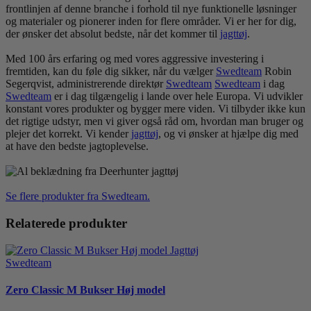
frontlinjen af ​​denne branche i forhold til nye funktionelle løsninger
og materialer og pionerer inden for flere områder. Vi er her for dig,
der ønsker det absolut bedste, når det kommer til
jagt
tøj
.
Med 100 års erfaring og med vores aggressive investering i
fremtiden, kan du føle dig sikker, når du vælger
Swedteam
Robin
Segerqvist, administrerende direktør
Swedteam
Swedteam
i dag
Swedteam
er i dag tilgængelig i lande over hele Europa. Vi udvikler
konstant vores produkter og bygger mere viden. Vi tilbyder ikke kun
det rigtige udstyr, men vi giver også råd om, hvordan man bruger og
plejer det korrekt. Vi kender
jagt
tøj
, og vi ønsker at hjælpe dig med
at have den bedste jagtoplevelse.
Se flere produkter fra Swedteam.
Relaterede produkter
Swedteam
Zero Classic M Bukser Høj model