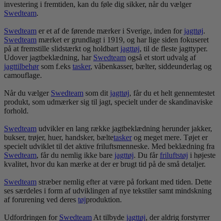
investering i fremtiden, kan du føle dig sikker, når du vælger
Swedteam
.
Swedteam
er et af de førende mærker i Sverige, inden for
jagt
tøj
.
Swedteam
mærket er grundlagt i 1919, og har lige siden fokuseret
på at fremstille slidstærkt og holdbart
jagt
tøj
, til de fleste jagttyper.
Udover jagtbeklædning, har
Swedteam
også et stort udvalg af
jagttilbehør
som f.eks
tasker
, våbenkasser, bælter, siddeunderlag og
camouflage.
Når du vælger
Swedteam
som dit
jagt
tøj
, får du et helt gennemtestet
produkt, som udmærker sig til jagt, specielt under de skandinaviske
forhold.
Swedteam
udvikler en lang række jagtbeklædning herunder jakker,
bukser, trøjer, huer, handsker, bælte
tasker
og meget mere. Tøjet er
specielt udviklet til det aktive friluftsmenneske. Med beklædning fra
Swedteam
, får du nemlig ikke bare
jagt
tøj
. Du får
frilufts
tøj
i højeste
kvalitet, hvor du kan mærke at der er brugt tid på de små detaljer.
Swedteam
stræber nemlig efter at være på forkant med tiden. Dette
ses særdeles i form af udviklingen af nye tekstiler samt mindskning
af forurening ved deres
tøj
produktion.
Udfordringen for
Swedteam
At tilbyde
jagt
tøj
, der aldrig forstyrrer