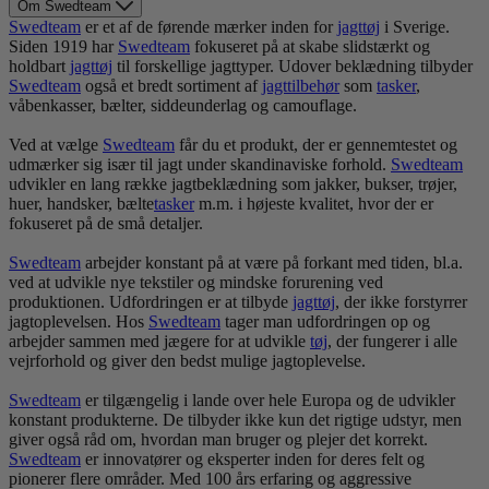
Om Swedteam
Swedteam
er et af de førende mærker inden for
jagt
tøj
i Sverige.
Siden 1919 har
Swedteam
fokuseret på at skabe slidstærkt og
holdbart
jagt
tøj
til forskellige jagttyper. Udover beklædning tilbyder
Swedteam
også et bredt sortiment af
jagttilbehør
som
tasker
,
våbenkasser, bælter, siddeunderlag og camouflage.
Ved at vælge
Swedteam
får du et produkt, der er gennemtestet og
udmærker sig især til jagt under skandinaviske forhold.
Swedteam
udvikler en lang række jagtbeklædning som jakker, bukser, trøjer,
huer, handsker, bælte
tasker
m.m. i højeste kvalitet, hvor der er
fokuseret på de små detaljer.
Swedteam
arbejder konstant på at være på forkant med tiden, bl.a.
ved at udvikle nye tekstiler og mindske forurening ved
produktionen. Udfordringen er at tilbyde
jagt
tøj
, der ikke forstyrrer
jagtoplevelsen. Hos
Swedteam
tager man udfordringen op og
arbejder sammen med jægere for at udvikle
tøj
, der fungerer i alle
vejrforhold og giver den bedst mulige jagtoplevelse.
Swedteam
er tilgængelig i lande over hele Europa og de udvikler
konstant produkterne. De tilbyder ikke kun det rigtige udstyr, men
giver også råd om, hvordan man bruger og plejer det korrekt.
Swedteam
er innovatører og eksperter inden for deres felt og
pionerer flere områder. Med 100 års erfaring og aggressive