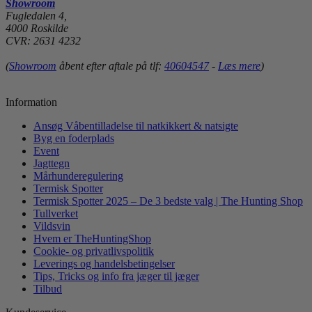
Showroom
Fugledalen 4,
4000 Roskilde
CVR: 2631 4232
(
Showroom
åbent efter aftale på tlf:
40604547
-
Læs mere
)
Information
Ansøg Våbentilladelse til natkikkert & natsigte
Byg en foderplads
Event
Jagttegn
Mårhunderegulering
Termisk Spotter
Termisk Spotter 2025 – De 3 bedste valg | The Hunting Shop
Tullverket
Vildsvin
Hvem er TheHuntingShop
Cookie- og privatlivspolitik
Leverings og handelsbetingelser
Tips, Tricks og info fra jæger til jæger
Tilbud