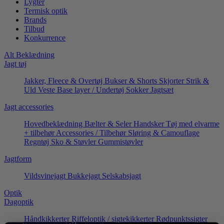
Lygter
Termisk optik
Brands
Tilbud
Konkurrence
Alt Beklædning
Jagt tøj
Jakker, Fleece & Overtøj
Bukser & Shorts
Skjorter
Strik &
Uld
Veste
Base layer / Undertøj
Sokker
Jagtsæt
Jagt accessories
Hovedbeklædning
Bælter & Seler
Handsker
Tøj med elvarme
+ tilbehør
Accessories / Tilbehør
Sløring & Camouflage
Regntøj
Sko & Støvler
Gummistøvler
Jagtform
Vildsvinejagt
Bukkejagt
Selskabsjagt
Optik
Dagoptik
Håndkikkerter
Riffeloptik / sigtekikkerter
Rødpunktssigter