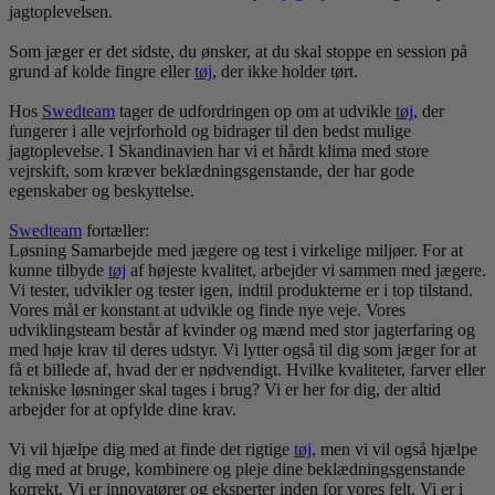
jagtoplevelsen.
Som jæger er det sidste, du ønsker, at du skal stoppe en session på
grund af kolde fingre eller
tøj
, der ikke holder tørt.
Hos
Swedteam
tager de udfordringen op om at udvikle
tøj
, der
fungerer i alle vejrforhold og bidrager til den bedst mulige
jagtoplevelse. I Skandinavien har vi et hårdt klima med store
vejrskift, som kræver beklædningsgenstande, der har gode
egenskaber og beskyttelse.
Swedteam
fortæller:
Løsning Samarbejde med jægere og test i virkelige miljøer. For at
kunne tilbyde
tøj
af højeste kvalitet, arbejder vi sammen med jægere.
Vi tester, udvikler og tester igen, indtil produkterne er i top tilstand.
Vores mål er konstant at udvikle og finde nye veje. Vores
udviklingsteam består af kvinder og mænd med stor jagterfaring og
med høje krav til deres udstyr. Vi lytter også til dig som jæger for at
få et billede af, hvad der er nødvendigt. Hvilke kvaliteter, farver eller
tekniske løsninger skal tages i brug? Vi er her for dig, der altid
arbejder for at opfylde dine krav.
Vi vil hjælpe dig med at finde det rigtige
tøj
, men vi vil også hjælpe
dig med at bruge, kombinere og pleje dine beklædningsgenstande
korrekt. Vi er innovatører og eksperter inden for vores felt. Vi er i