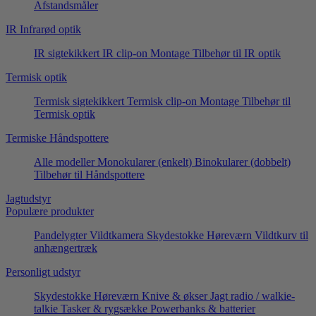
Afstandsmåler
IR Infrarød optik
IR sigtekikkert
IR clip-on
Montage
Tilbehør til IR optik
Termisk optik
Termisk sigtekikkert
Termisk clip-on
Montage
Tilbehør til
Termisk optik
Termiske Håndspottere
Alle modeller
Monokularer (enkelt)
Binokularer (dobbelt)
Tilbehør til Håndspottere
Jagtudstyr
Populære produkter
Pandelygter
Vildtkamera
Skydestokke
Høreværn
Vildtkurv til
anhængertræk
Personligt udstyr
Skydestokke
Høreværn
Knive & økser
Jagt radio / walkie-
talkie
Tasker & rygsække
Powerbanks & batterier