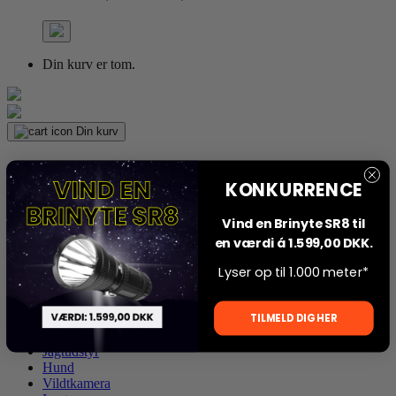
Din kurv er tom.
Din kurv
Din kurv,
(0 Produkter)
KONKURRENCE
Vind en Brinyte SR8 til
Din kurv er tom.
en værdi á 1.599,00 DKK.
Lyser op til 1.000 meter*
TILMELD DIG HER
Alt Beklædning
Optik
Jagtudstyr
Hund
Vildtkamera