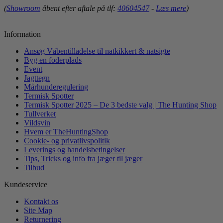
(
Showroom
åbent efter aftale på tlf:
40604547
-
Læs mere
)
Information
Ansøg Våbentilladelse til natkikkert & natsigte
Byg en foderplads
Event
Jagttegn
Mårhunderegulering
Termisk Spotter
Termisk Spotter 2025 – De 3 bedste valg | The Hunting Shop
Tullverket
Vildsvin
Hvem er TheHuntingShop
Cookie- og privatlivspolitik
Leverings og handelsbetingelser
Tips, Tricks og info fra jæger til jæger
Tilbud
Kundeservice
Kontakt os
Site Map
Returnering