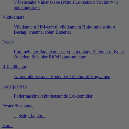
Våbenskabe
Våbenskabe (Pistol)
Lokkekald
Vildtkurv til
anhængertræk
Vildtkamera
Vildtkamera
SIM-kort til vildtkamera
Hukommelseskort
Beslag, antenne, solar.
Batterier
Lygter
Lommelygter
Pandelamper
Lygte montage
Batterier til lygter
Opladere & kabler
Riffel lygte-montage
Riffeltilbehør
Ammunitionskasser
Foderaler
Tilbehør til Haglvåben
Foderpladsen
Fodermaskine
Aktivitetstønde
Lokkemidler
Poster & adgang
Jagtstige
Jagttårn
Hund