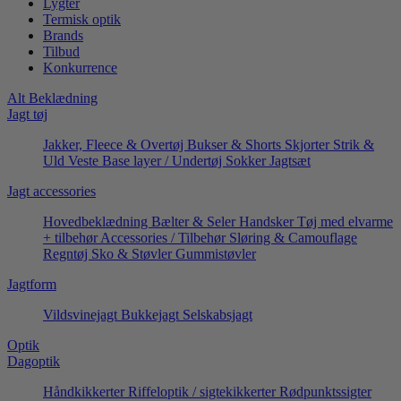
Lygter
Termisk optik
Brands
Tilbud
Konkurrence
Alt Beklædning
Jagt tøj
Jakker, Fleece & Overtøj
Bukser & Shorts
Skjorter
Strik &
Uld
Veste
Base layer / Undertøj
Sokker
Jagtsæt
Jagt accessories
Hovedbeklædning
Bælter & Seler
Handsker
Tøj med elvarme
+ tilbehør
Accessories / Tilbehør
Sløring & Camouflage
Regntøj
Sko & Støvler
Gummistøvler
Jagtform
Vildsvinejagt
Bukkejagt
Selskabsjagt
Optik
Dagoptik
Håndkikkerter
Riffeloptik / sigtekikkerter
Rødpunktssigter