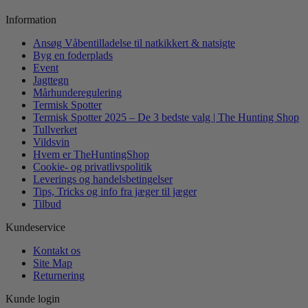
Information
Ansøg Våbentilladelse til natkikkert & natsigte
Byg en foderplads
Event
Jagttegn
Mårhunderegulering
Termisk Spotter
Termisk Spotter 2025 – De 3 bedste valg | The Hunting Shop
Tullverket
Vildsvin
Hvem er TheHuntingShop
Cookie- og privatlivspolitik
Leverings og handelsbetingelser
Tips, Tricks og info fra jæger til jæger
Tilbud
Kundeservice
Kontakt os
Site Map
Returnering
Kunde login