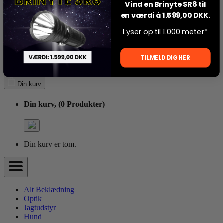
Din kurv,
(0 Produkter)
Vind en Brinyte SR8 til
en værdi á 1.599,00 DKK.
Lyser op til 1.000 meter*
Din kurv er tom.
TILMELD DIG HER
Din kurv
Din kurv,
(0 Produkter)
Din kurv er tom.
Alt Beklædning
Optik
Jagtudstyr
Hund