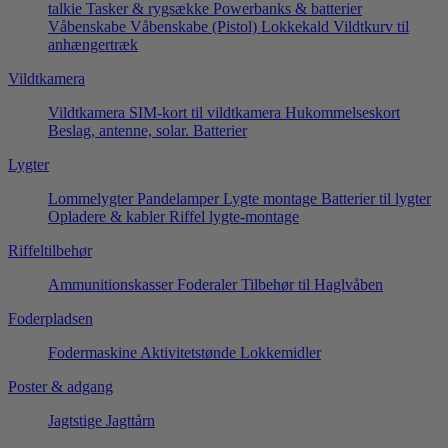
talkie
Tasker & rygsække
Powerbanks & batterier
Våbenskabe
Våbenskabe (Pistol)
Lokkekald
Vildtkurv til
anhængertræk
Vildtkamera
Vildtkamera
SIM-kort til vildtkamera
Hukommelseskort
Beslag, antenne, solar.
Batterier
Lygter
Lommelygter
Pandelamper
Lygte montage
Batterier til lygter
Opladere & kabler
Riffel lygte-montage
Riffeltilbehør
Ammunitionskasser
Foderaler
Tilbehør til Haglvåben
Foderpladsen
Fodermaskine
Aktivitetstønde
Lokkemidler
Poster & adgang
Jagtstige
Jagttårn