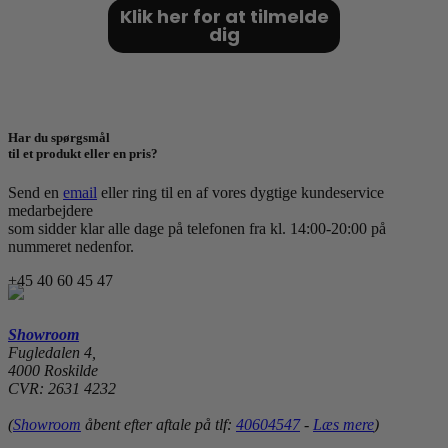
Klik her for at tilmelde
dig
Har du spørgsmål
til et produkt eller en pris?
Send en
email
eller ring til en af vores dygtige kundeservice
medarbejdere
som sidder klar alle dage på telefonen fra kl. 14:00-20:00 på
nummeret nedenfor.
+45 40 60 45 47
Showroom
Fugledalen 4,
4000 Roskilde
CVR: 2631 4232
(
Showroom
åbent efter aftale på tlf:
40604547
-
Læs mere
)