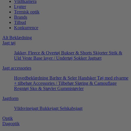
Vildtkamera
Lygter
Termisk optik
Brands
Tilbud
Konkurrence
Alt Beklædning
Jagt tøj
Jakker, Fleece & Overtøj
Bukser & Shorts
Skjorter
Strik &
Uld
Veste
Base layer / Undertøj
Sokker
Jagtsæt
Jagt accessories
Hovedbeklædning
Bælter & Seler
Handsker
Tøj med elvarme
+ tilbehør
Accessories / Tilbehør
Sløring & Camouflage
Regntøj
Sko & Støvler
Gummistøvler
Jagtform
Vildsvinejagt
Bukkejagt
Selskabsjagt
Optik
Dagoptik