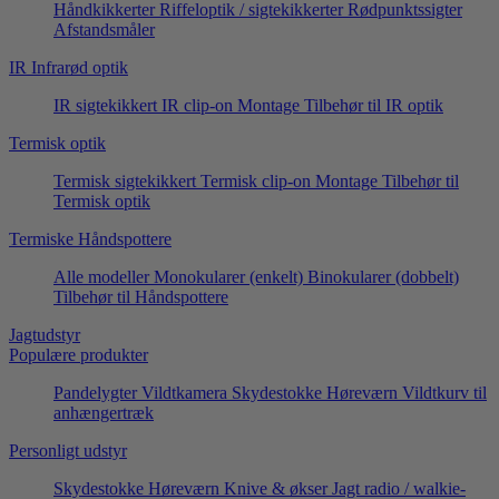
Håndkikkerter
Riffeloptik / sigtekikkerter
Rødpunktssigter
Afstandsmåler
IR Infrarød optik
IR sigtekikkert
IR clip-on
Montage
Tilbehør til IR optik
Termisk optik
Termisk sigtekikkert
Termisk clip-on
Montage
Tilbehør til
Termisk optik
Termiske Håndspottere
Alle modeller
Monokularer (enkelt)
Binokularer (dobbelt)
Tilbehør til Håndspottere
Jagtudstyr
Populære produkter
Pandelygter
Vildtkamera
Skydestokke
Høreværn
Vildtkurv til
anhængertræk
Personligt udstyr
Skydestokke
Høreværn
Knive & økser
Jagt radio / walkie-