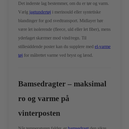
Det inderste lag bestemmer, om du er tør og varm.
Vælg
jagtundertøj
i merinould eller syntetiske
blandinger for god svedtransport. Midlayer bør
være let isolerende (fleece, uld eller let fiber), mens
yderlaget skærmer mod vind/regn. Til
stillesiddende poster kan du supplere med
el-varme
tøj
for målrettet varme ved bryst og lænd.
Bamsedragter – maksimal
ro og varme på
vinterposten
Når temperaturen falder, er
bamsedragt
den sikre