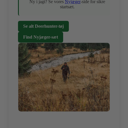
Ny i jagt? Se vores
Nyjæger
-side for sikre
startsæt.
Se alt Deerhunter-tøj
Find Nyjæger-sæt