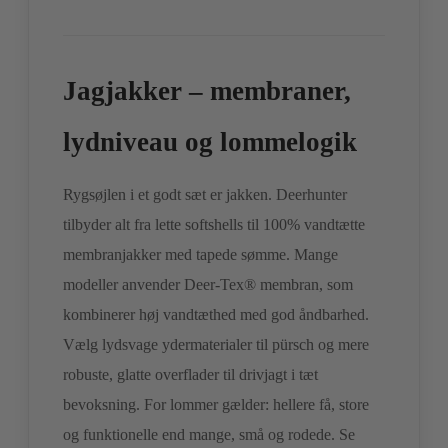
Jagjakker – membraner,
lydniveau og lommelogik
Rygsøjlen i et godt sæt er jakken. Deerhunter
tilbyder alt fra lette softshells til 100% vandtætte
membranjakker med tapede sømme. Mange
modeller anvender Deer-Tex® membran, som
kombinerer høj vandtæthed med god åndbarhed.
Vælg lydsvage ydermaterialer til pürsch og mere
robuste, glatte overflader til drivjagt i tæt
bevoksning. For lommer gælder: hellere få, store
og funktionelle end mange, små og rodede. Se