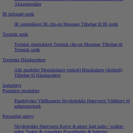
Afstandsmåler
IR Infrarød optik
IR sigtekikkert
IR clip-on
Montage
Tilbehør til IR optik
Termisk optik
Termisk sigtekikkert
Termisk clip-on
Montage
Tilbehør til
Termisk optik
Termiske Håndspottere
Alle modeller
Monokularer (enkelt)
Binokularer (dobbelt)
Tilbehør til Håndspottere
Jagtudstyr
Populære produkter
Pandelygter
Vildtkamera
Skydestokke
Høreværn
Vildtkurv til
anhængertræk
Personligt udstyr
Skydestokke
Høreværn
Knive & økser
Jagt radio / walkie-
talkie
Tasker & rygsække
Powerbanks & batterier