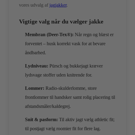
vores udvalg af
jagjakker
.
Vigtige valg når du vælger jakke
Membran (Deer-Tex®):
Når regn og blæst er
forventet – husk korrekt vask for at bevare
åndbarhed.
Lydniveau:
Pürsch og bukkejagt kræver
lydsvage stoffer uden knitrende for.
Lommer:
Radio-skulderlomme, store
frontlommer til handsker samt rolig placering til
afstandsmåler/kaldegrej.
Snit & pasform:
Til aktiv jagt vælg athletic fit;
til postjagt vælg roomier fit for flere lag.