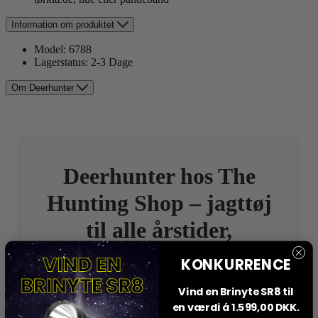
Information om produktet
Model:
6788
Lagerstatus:
2-3 Dage
Om Deerhunter
Deerhunter hos The
Hunting Shop – jagttøj
til alle årstider,
jagtformer og
KONKURRENCE
kropsformer
Vind en Brinyte SR8 til
en værdi á 1.599,00 DKK.
Deerhunter forener dansk design med