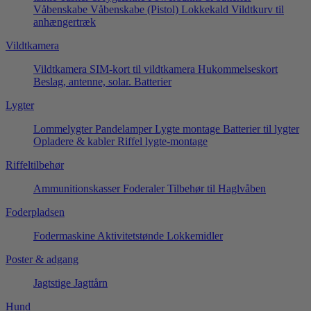
Våbenskabe
Våbenskabe (Pistol)
Lokkekald
Vildtkurv til
anhængertræk
Vildtkamera
Vildtkamera
SIM-kort til vildtkamera
Hukommelseskort
Beslag, antenne, solar.
Batterier
Lygter
Lommelygter
Pandelamper
Lygte montage
Batterier til lygter
Opladere & kabler
Riffel lygte-montage
Riffeltilbehør
Ammunitionskasser
Foderaler
Tilbehør til Haglvåben
Foderpladsen
Fodermaskine
Aktivitetstønde
Lokkemidler
Poster & adgang
Jagtstige
Jagttårn
Hund