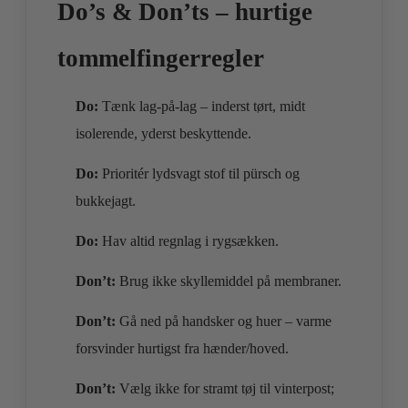
Do’s & Don’ts – hurtige
tommelfingerregler
Do:
Tænk lag-på-lag – inderst tørt, midt
isolerende, yderst beskyttende.
Do:
Prioritér lydsvagt stof til pürsch og
bukkejagt.
Do:
Hav altid regnlag i rygsækken.
Don’t:
Brug ikke skyllemiddel på membraner.
Don’t:
Gå ned på handsker og huer – varme
forsvinder hurtigst fra hænder/hoved.
Don’t:
Vælg ikke for stramt tøj til vinterpost;