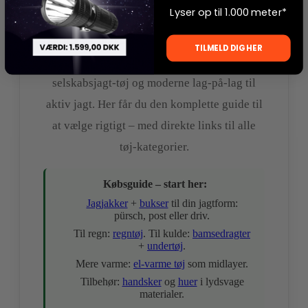
Lyser op til 1.000 meter*
gennemtestet funktionalitet. I vores
sortiment finder du alt fra lydsvage pürsch-
TILMELD DIG HER
sæt til isolerende vinterdragter, klassisk
selskabsjagt-tøj og moderne lag-på-lag til
aktiv jagt. Her får du den komplette guide til
at vælge rigtigt – med direkte links til alle
tøj-kategorier.
Købsguide – start her:
Jagjakker
+
bukser
til din jagtform:
pürsch, post eller driv.
Til regn:
regntøj
. Til kulde:
bamsedragter
+
undertøj
.
Mere varme:
el-varme tøj
som midlayer.
Tilbehør:
handsker
og
huer
i lydsvage
materialer.