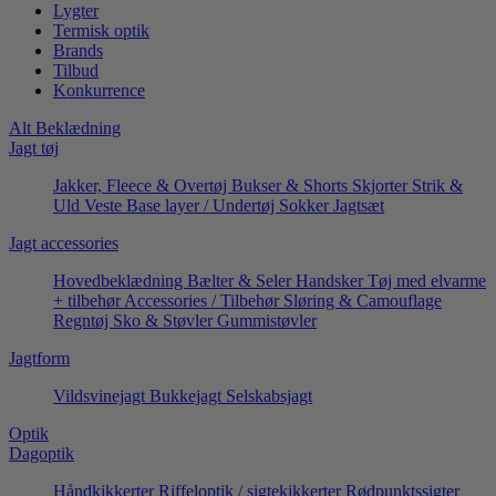
Lygter
Termisk optik
Brands
Tilbud
Konkurrence
Alt Beklædning
Jagt tøj
Jakker, Fleece & Overtøj
Bukser & Shorts
Skjorter
Strik &
Uld
Veste
Base layer / Undertøj
Sokker
Jagtsæt
Jagt accessories
Hovedbeklædning
Bælter & Seler
Handsker
Tøj med elvarme
+ tilbehør
Accessories / Tilbehør
Sløring & Camouflage
Regntøj
Sko & Støvler
Gummistøvler
Jagtform
Vildsvinejagt
Bukkejagt
Selskabsjagt
Optik
Dagoptik
Håndkikkerter
Riffeloptik / sigtekikkerter
Rødpunktssigter