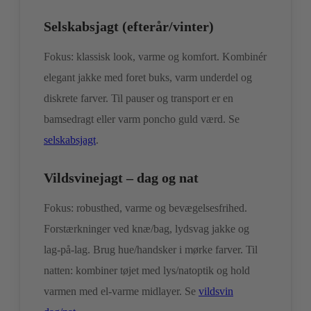
Selskabsjagt (efterår/vinter)
Fokus: klassisk look, varme og komfort. Kombinér
elegant jakke med foret buks, varm underdel og
diskrete farver. Til pauser og transport er en
bamsedragt eller varm poncho guld værd. Se
selskabsjagt
.
Vildsvinejagt – dag og nat
Fokus: robusthed, varme og bevægelsesfrihed.
Forstærkninger ved knæ/bag, lydsvag jakke og
lag-på-lag. Brug hue/handsker i mørke farver. Til
natten: kombiner tøjet med lys/natoptik og hold
varmen med el-varme midlayer. Se
vildsvin